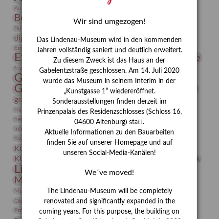
Bauhaus
Ausstellung „Vier Winde“
Berlin in den Zwanziger Jahren
Bernhard August von Lindenau
Bibliothek
Wir sind umgezogen!
Conrad Felixmüller
Burg Posterstein
Depot
Der Blaue Reiter
digitallabor
Entartete Kunst
Enteignung
Das Lindenau-Museum wird in den kommenden
estrusker
Erdmann Julius Dietrich
Erlebnisportal
Exlibris
Jahren vollständig saniert und deutlich erweitert.
Expressionismus
Fotografie
Florenz
Festrede
Zu diesem Zweck ist das Haus an der
Frauen in der Antike und heute
frauen
Gabelentzstraße geschlossen. Am 14. Juli 2020
Gerhard-Altenbourg-Preis
wurde das Museum in seinem Interim in der
Gerhard Altenbourg
Grafik
Gerhard Kurt Müller
„Kunstgasse 1“ wiedereröffnet.
grafische sammlung
griechische Mythologie
Sonderausstellungen finden derzeit im
Heldinnen
Hanns-Conon von der Gabelentz
Heinrich Kirchhoff
Prinzenpalais des Residenzschlosses (Schloss 16,
herman de vries
Humboldt
Insekten
04600 Altenburg) statt.
Integriertes Schädlingsmanagement
Italien
Jahresempfang
Jubiläum
Aktuelle Informationen zu den Bauarbeiten
Kunst
Kolosseum
Kooperationsausstellung
Korkmodelle
finden Sie auf unserer Homepage und auf
Kunstvermittlung
Kunstmuseum
Kunst von Kühl
unseren Social-Media-Kanälen!
Künstler
KUNSTWAND
Künstlerin
Kurs
Lehmbruck
Lindenau-Museum
Marstall
Messeakademie
We´ve moved!
Museumsgeschichte
Museumsnacht
Natur
Museumspädagogik
Mäzen
Napoleon
Neue Remise
The Lindenau-Museum will be completely
Objekt im Fokus
Paul Klee
Peter Schnürpel
Phelloplastik
Pohlhof
renovated and significantly expanded in the
Provenienzforschung
Provenienz
coming years. For this purpose, the building on