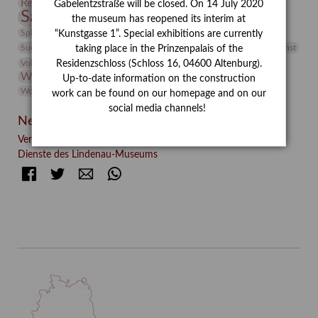
Restaurierung
Restitution
Rudi Lesser
Ruth Wolf-Rehfeld
Gabelentzstraße will be closed. On 14 July 2020
Sammlung
Samstagszeichner
Skulptur
Sonderausstellung
the museum has reopened its interim at
studio
Studio Bildende Kunst
Sphinx
studioDIGITAL
“Kunstgasse 1”. Special exhibitions are currently
Vermittlung
Suermondt-Ludwig-Museum
Video
Videokunst
taking place in the Prinzenpalais of the
Volontariat
Walter Rheiner
Weihnachten
Werefkin
Residenzschloss (Schloss 16, 04600 Altenburg).
Werkbetrachtung
Wissenschaft
Winter
Wolf and Dog
Up-to-date information on the construction
Wolf und Hund
Zirkuswoche
work can be found on our homepage and on our
social media channels!
Neueste Beiträge
Verschenkt, verkauft, vergessen? – Kunstdetektivinnen im
Dienste des Lindenau-Museums
Facebook
Twitter
E-mail
WhatsApp