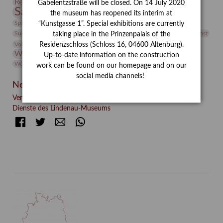
Restaurierung
Restitution
Rudi Lesser
Ruth Wolf-Rehfeld
Gabelentzstraße will be closed. On 14 July 2020
Sammlung
Samstagszeichner
Skulptur
Sonderausstellung
the museum has reopened its interim at
studio
Studio Bildende Kunst
Sphinx
studioDIGITAL
“Kunstgasse 1”. Special exhibitions are currently
Vermittlung
Suermondt-Ludwig-Museum
Video
Videokunst
taking place in the Prinzenpalais of the
Volontariat
Walter Rheiner
Weihnachten
Werefkin
Residenzschloss (Schloss 16, 04600 Altenburg).
Werkbetrachtung
Wissenschaft
Winter
Wolf and Dog
Up-to-date information on the construction
Wolf und Hund
Zirkuswoche
work can be found on our homepage and on our
social media channels!
Neueste Beiträge
Verschenkt, verkauft, vergessen? – Kunstdetektivinnen im
Dienste des Lindenau-Museums
Facebook
Twitter
E-mail
WhatsApp