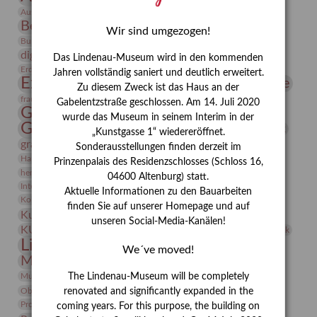
Bauhaus
Ausstellung „Vier Winde“
Berlin in den Zwanziger Jahren
Bernhard August von Lindenau
Bibliothek
Wir sind umgezogen!
Conrad Felixmüller
Burg Posterstein
Depot
Der Blaue Reiter
digitallabor
Entartete Kunst
Enteignung
Das Lindenau-Museum wird in den kommenden
estrusker
Erdmann Julius Dietrich
Erlebnisportal
Exlibris
Jahren vollständig saniert und deutlich erweitert.
Expressionismus
Fotografie
Florenz
Festrede
Zu diesem Zweck ist das Haus an der
Frauen in der Antike und heute
frauen
Gabelentzstraße geschlossen. Am 14. Juli 2020
Gerhard-Altenbourg-Preis
wurde das Museum in seinem Interim in der
Gerhard Altenbourg
Grafik
Gerhard Kurt Müller
„Kunstgasse 1“ wiedereröffnet.
grafische sammlung
griechische Mythologie
Sonderausstellungen finden derzeit im
Heldinnen
Hanns-Conon von der Gabelentz
Heinrich Kirchhoff
Prinzenpalais des Residenzschlosses (Schloss 16,
herman de vries
Humboldt
Insekten
04600 Altenburg) statt.
Integriertes Schädlingsmanagement
Italien
Jahresempfang
Jubiläum
Aktuelle Informationen zu den Bauarbeiten
Kunst
Kolosseum
Kooperationsausstellung
Korkmodelle
finden Sie auf unserer Homepage und auf
Kunstvermittlung
Kunstmuseum
Kunst von Kühl
unseren Social-Media-Kanälen!
Künstler
KUNSTWAND
Künstlerin
Kurs
Lehmbruck
Lindenau-Museum
Marstall
Messeakademie
We´ve moved!
Museumsgeschichte
Museumsnacht
Natur
Museumspädagogik
Mäzen
Napoleon
Neue Remise
The Lindenau-Museum will be completely
Objekt im Fokus
Paul Klee
Peter Schnürpel
Phelloplastik
Pohlhof
renovated and significantly expanded in the
Provenienzforschung
Provenienz
coming years. For this purpose, the building on