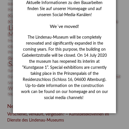
Aktuelle Informationen zu den Bauarbeiten
Integriertes Schädlingsmanagement
Italien
Jahresempfang
Jubiläum
Kunst
finden Sie auf unserer Homepage und auf
Kolosseum
Kooperationsausstellung
Korkmodelle
Kunstvermittlung
unseren Social-Media-Kanälen!
Kunstmuseum
Kunst von Kühl
Künstler
KUNSTWAND
Künstlerin
Kurs
Lehmbruck
We´ve moved!
Lindenau-Museum
Marstall
Messeakademie
Museumsgeschichte
Museumsnacht
The Lindenau-Museum will be completely
Natur
Museumspädagogik
Mäzen
Napoleon
Neue Remise
renovated and significantly expanded in the
Objekt im Fokus
Paul Klee
Peter Schnürpel
Phelloplastik
Pohlhof
coming years. For this purpose, the building on
Provenienzforschung
Provenienz
Gabelentzstraße will be closed. On 14 July 2020
Restaurierung
Restitution
Rudi Lesser
Ruth Wolf-Rehfeld
the museum has reopened its interim at
Sammlung
Samstagszeichner
Skulptur
Sonderausstellung
“Kunstgasse 1”. Special exhibitions are currently
studio
Studio Bildende Kunst
Sphinx
studioDIGITAL
taking place in the Prinzenpalais of the
Vermittlung
Suermondt-Ludwig-Museum
Video
Videokunst
Residenzschloss (Schloss 16, 04600 Altenburg).
Volontariat
Walter Rheiner
Weihnachten
Werefkin
Up-to-date information on the construction
Werkbetrachtung
Wissenschaft
Winter
Wolf and Dog
work can be found on our homepage and on our
Wolf und Hund
Zirkuswoche
social media channels!
Neueste Beiträge
Verschenkt, verkauft, vergessen? – Kunstdetektivinnen im
Dienste des Lindenau-Museums
Facebook
Twitter
E-mail
WhatsApp