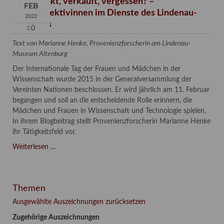
Verschenkt, verkauft, vergessen? –
FEB
Kunstdetektivinnen im Dienste des Lindenau-
2022
Museums
0
Text von Marianne Henke, Provenienzforscherin am Lindenau-
Museum Altenburg
Der Internationale Tag der Frauen und Mädchen in der
Wissenschaft wurde 2015 in der Generalversammlung der
Vereinten Nationen beschlossen. Er wird jährlich am 11. Februar
begangen und soll an die entscheidende Rolle erinnern, die
Mädchen und Frauen in Wissenschaft und Technologie spielen.
In ihrem Blogbeitrag stellt Provenienzforscherin Marianne Henke
ihr Tätigkeitsfeld vor.
Verschenkt,
Weiterlesen …
verkauft,
vergessen?
–
Themen
Kunstdetektivinnen
im
Ausgewählte Auszeichnungen zurücksetzen
Dienste
Zugehörige Auszeichnungen
des