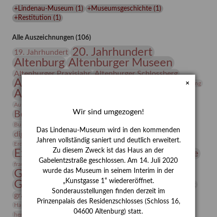
Lindenau-
+Lindenau-Museum
(
1
)
+Museumsgeschichte
(
1
)
Museums
+Restitution
(
1
)
Alle Auszeichnungen (106)
20. Jahrhundert
19. Jahrhundert
Altenburg
Altenburger Museen
Altenburger Praxisjahr
Altenburger Schlossberg
Antike
Archäologie
Architektur
×
Archiv
Asta Gröting
Ausstellung
Ausstellung "Berliner Blätter"
Bauhaus
Ausstellung „Vier Winde“
Berlin in den Zwanziger Jahren
Wir sind umgezogen!
Bernhard August von Lindenau
Bibliothek
Conrad Felixmüller
Burg Posterstein
Depot
Der Blaue Reiter
Das Lindenau-Museum wird in den kommenden
digitallabor
Entartete Kunst
Enteignung
Jahren vollständig saniert und deutlich erweitert.
estrusker
Erdmann Julius Dietrich
Erlebnisportal
Exlibris
Zu diesem Zweck ist das Haus an der
Expressionismus
Fotografie
Florenz
Festrede
Gabelentzstraße geschlossen. Am 14. Juli 2020
Frauen in der Antike und heute
frauen
wurde das Museum in seinem Interim in der
Gerhard-Altenbourg-Preis
„Kunstgasse 1“ wiedereröffnet.
Gerhard Altenbourg
Grafik
Gerhard Kurt Müller
Sonderausstellungen finden derzeit im
grafische sammlung
griechische Mythologie
Prinzenpalais des Residenzschlosses (Schloss 16,
Heldinnen
Hanns-Conon von der Gabelentz
Heinrich Kirchhoff
04600 Altenburg) statt.
herman de vries
Humboldt
Insekten