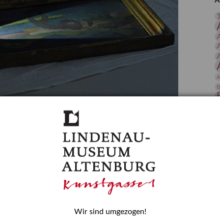
A
 Publikationen
Forschung
skataloge & Editionen
erzeichnis
ten
r
A
ng
B
gessen? – Kunstdetektivinnen im Dienste
D
E
zforscherin am Lindenau-Museum Altenburg
und Mädchen in der Wissenschaft wurde 2015 in der
ationen beschlossen. Er wird jährlich am 11. Februar
nde Rolle erinnern, die Mädchen und Frauen in
n. In ihrem Blogbeitrag stellt Provenienzforscherin
or.
Wir sind umgezogen!
H