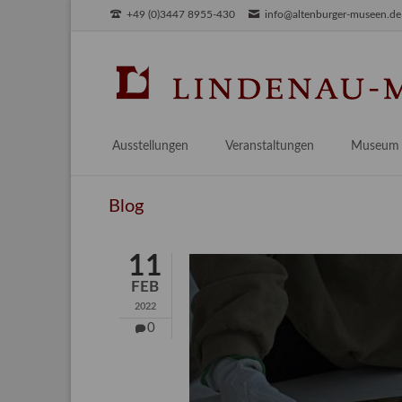
+49 (0)3447 8955-430
info@altenburger-museen.de
SUCHEN
Ausstellungen
Veranstaltungen
Museum
Vorschau
Über das
Blog
Aktuell
Aktuelles
Archiv
Besuch
11
Digitales
FEB
Team
2022
Praktikum
0
Engageme
Publikati