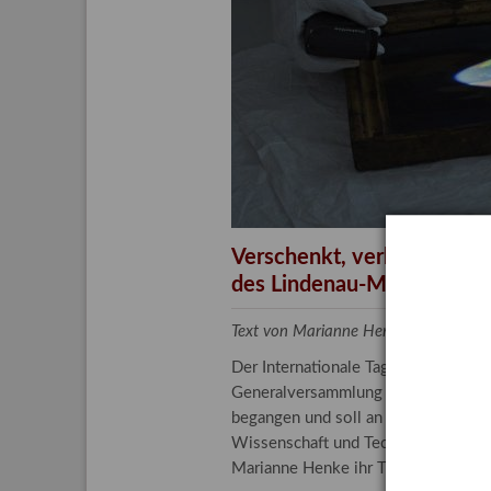
Aktuelle
Bestand
Gesamtv
Grußkar
Kalende
Bestellu
Verschenkt, verkauft, ver
des Lindenau-Museums
Text von Marianne Henke, Provenien
Der Internationale Tag der Frauen 
Generalversammlung der Vereinten N
begangen und soll an die entscheide
Wissenschaft und Technologie spiele
Marianne Henke ihr Tätigkeitsfeld v