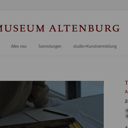
Na
üb
Alles neu
Sammlungen
studio+Kunstvermittlung
 Museum
Planungsstände
Antikensammlungen
studio
Lindenau21PLUS
Frühe italienische Malerei
studioAngebote
Digitalisierung
bellissimo.digital
studioTeam
Provenienzforschung
Malerei 17.–19. Jh.
Angebote für Erwachsene
A
Kulturelle Vermittlung
Deutsche Malerei 20./21. Jh.
Angebote für Kitas
Z
Länderübergreifende kulturtouristische Ziele
 / Praxisprojekt
Grafische Sammlung
Angebote für Schulen
nt
Kunstbibliothek
onen
Restaurierung