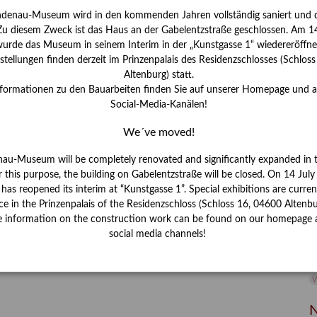
ndenau-Museum wird in den kommenden Jahren vollständig saniert und d
I
 Zu diesem Zweck ist das Haus an der Gabelentzstraße geschlossen. Am 14
J
urde das Museum in seinem Interim in der „Kunstgasse 1“ wiedereröffne
tellungen finden derzeit im Prinzenpalais des Residenzschlosses (Schlos
K
Altenburg) statt.
nformationen zu den Bauarbeiten finden Sie auf unserer Homepage und 
Social-Media-Kanälen!
M
We´ve moved!
P
nau-Museum will be completely renovated and significantly expanded in 
r this purpose, the building on Gabelentzstraße will be closed. On 14 Jul
R
s reopened its interim at “Kunstgasse 1”. Special exhibitions are curren
ce in the Prinzenpalais of the Residenzschloss (Schloss 16, 04600 Altenbu
S
e information on the construction work can be found on our homepage 
social media channels!
S
V
W
W
N