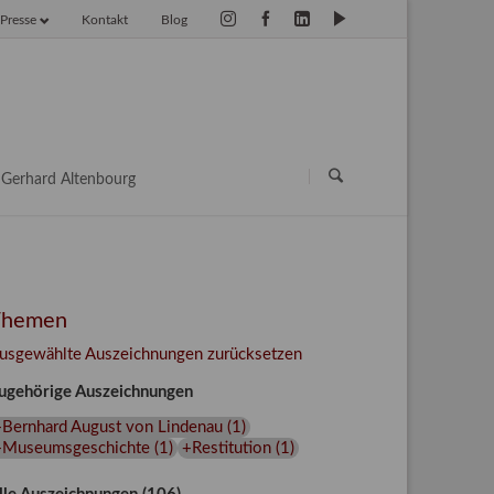
Presse
Kontakt
Blog
vigation
erspringen
Navigation
überspringen
Gerhard Altenbourg
Themen
usgewählte Auszeichnungen zurücksetzen
ugehörige Auszeichnungen
+Bernhard August von Lindenau
(
1
)
+Museumsgeschichte
(
1
)
+Restitution
(
1
)