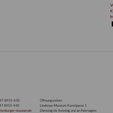
V
K
M
3447 8955-430
Öffnungszeiten
447 8955-440
Lindenau-Museum Kunstgasse 1
ltenburger-museen.de
Dienstag bis Sonntag und an Feiertagen: