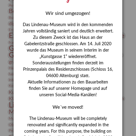
Bauhaus
Ausstellung „Vier Winde“
Berlin in den Zwanziger Jahren
Bernhard August von Lindenau
Bibliothek
Wir sind umgezogen!
Conrad Felixmüller
Burg Posterstein
Depot
Der Blaue Reiter
digitallabor
Entartete Kunst
Enteignung
Das Lindenau-Museum wird in den kommenden
estrusker
Erdmann Julius Dietrich
Erlebnisportal
Exlibris
Jahren vollständig saniert und deutlich erweitert.
Expressionismus
Fotografie
Florenz
Festrede
Zu diesem Zweck ist das Haus an der
Frauen in der Antike und heute
frauen
Gabelentzstraße geschlossen. Am 14. Juli 2020
Gerhard-Altenbourg-Preis
wurde das Museum in seinem Interim in der
Gerhard Altenbourg
Grafik
Gerhard Kurt Müller
„Kunstgasse 1“ wiedereröffnet.
grafische sammlung
griechische Mythologie
Sonderausstellungen finden derzeit im
Heldinnen
Hanns-Conon von der Gabelentz
Heinrich Kirchhoff
Prinzenpalais des Residenzschlosses (Schloss 16,
herman de vries
Humboldt
Insekten
04600 Altenburg) statt.
Integriertes Schädlingsmanagement
Italien
Jahresempfang
Jubiläum
Aktuelle Informationen zu den Bauarbeiten
Kunst
Kolosseum
Kooperationsausstellung
Korkmodelle
finden Sie auf unserer Homepage und auf
Kunstvermittlung
Kunstmuseum
Kunst von Kühl
unseren Social-Media-Kanälen!
Künstler
KUNSTWAND
Künstlerin
Kurs
Lehmbruck
Lindenau-Museum
Marstall
Messeakademie
We´ve moved!
Museumsgeschichte
Museumsnacht
Natur
Museumspädagogik
Mäzen
Napoleon
Neue Remise
The Lindenau-Museum will be completely
Objekt im Fokus
Paul Klee
Peter Schnürpel
Phelloplastik
Pohlhof
renovated and significantly expanded in the
Provenienzforschung
Provenienz
coming years. For this purpose, the building on