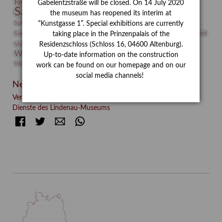
Restaurierung
Restitution
Rudi Lesser
Ruth Wolf-Rehfeld
Gabelentzstraße will be closed. On 14 July 2020
Sammlung
Samstagszeichner
Skulptur
Sonderausstellung
the museum has reopened its interim at
studio
Studio Bildende Kunst
Sphinx
studioDIGITAL
“Kunstgasse 1”. Special exhibitions are currently
Vermittlung
Suermondt-Ludwig-Museum
Video
Videokunst
taking place in the Prinzenpalais of the
Volontariat
Walter Rheiner
Weihnachten
Werefkin
Residenzschloss (Schloss 16, 04600 Altenburg).
Werkbetrachtung
Wissenschaft
Winter
Wolf and Dog
Up-to-date information on the construction
Wolf und Hund
Zirkuswoche
work can be found on our homepage and on our
social media channels!
Neueste Beiträge
Verschenkt, verkauft, vergessen? – Kunstdetektivinnen im
Dienste des Lindenau-Museums
Facebook
Twitter
E-mail
WhatsApp