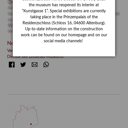
Sammlung
Samstagszeichner
Skulptur
Sonderausstellung
the museum has reopened its interim at
studio
Studio Bildende Kunst
Sphinx
studioDIGITAL
“Kunstgasse 1”. Special exhibitions are currently
Vermittlung
Suermondt-Ludwig-Museum
Video
Videokunst
taking place in the Prinzenpalais of the
Volontariat
Walter Rheiner
Weihnachten
Werefkin
Residenzschloss (Schloss 16, 04600 Altenburg).
Werkbetrachtung
Wissenschaft
Winter
Wolf and Dog
Up-to-date information on the construction
Wolf und Hund
Zirkuswoche
work can be found on our homepage and on our
social media channels!
Neueste Beiträge
Verschenkt, verkauft, vergessen? – Kunstdetektivinnen im
Dienste des Lindenau-Museums
Facebook
Twitter
E-mail
WhatsApp