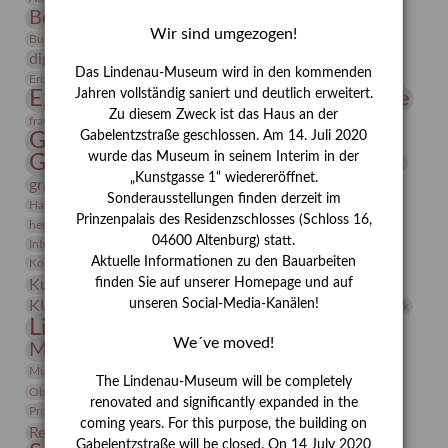
Bernhard August von Lindenau
Bibliothek
Wir sind umgezogen!
Conrad Felixmüller
Burg Posterstein
Depot
Der Blaue Reiter
digitallabor
Entartete Kunst
Enteignung
Das Lindenau-Museum wird in den kommenden
estrusker
Erdmann Julius Dietrich
Erlebnisportal
Exlibris
Expressionismus
Jahren vollständig saniert und deutlich erweitert.
Fotografie
Florenz
Festrede
Zu diesem Zweck ist das Haus an der
Frauen in der Antike und heute
frauen
Gerhard-Altenbourg-Preis
Gabelentzstraße geschlossen. Am 14. Juli 2020
wurde das Museum in seinem Interim in der
Gerhard Altenbourg
Grafik
Gerhard Kurt Müller
„Kunstgasse 1“ wiedereröffnet.
grafische sammlung
griechische Mythologie
Sonderausstellungen finden derzeit im
Heldinnen
Hanns-Conon von der Gabelentz
Heinrich Kirchhoff
Prinzenpalais des Residenzschlosses (Schloss 16,
herman de vries
Humboldt
Insekten
04600 Altenburg) statt.
Integriertes Schädlingsmanagement
Italien
Jahresempfang
Jubiläum
Kunst
Aktuelle Informationen zu den Bauarbeiten
Kolosseum
Kooperationsausstellung
Korkmodelle
Kunstvermittlung
finden Sie auf unserer Homepage und auf
Kunstmuseum
Kunst von Kühl
Künstler
unseren Social-Media-Kanälen!
KUNSTWAND
Künstlerin
Kurs
Lehmbruck
Lindenau-Museum
Marstall
Messeakademie
We´ve moved!
Museumsgeschichte
Museumsnacht
Natur
Museumspädagogik
Mäzen
Napoleon
Neue Remise
The Lindenau-Museum will be completely
Objekt im Fokus
Paul Klee
Peter Schnürpel
Phelloplastik
Pohlhof
renovated and significantly expanded in the
Provenienzforschung
Provenienz
coming years. For this purpose, the building on
Restaurierung
Restitution
Rudi Lesser
Ruth Wolf-Rehfeld
Gabelentzstraße will be closed. On 14 July 2020