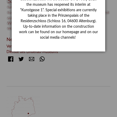
Sammlung
Samstagszeichner
Skulptur
Sonderausstellung
the museum has reopened its interim at
studio
Studio Bildende Kunst
Sphinx
studioDIGITAL
“Kunstgasse 1”. Special exhibitions are currently
Vermittlung
Suermondt-Ludwig-Museum
Video
Videokunst
taking place in the Prinzenpalais of the
Volontariat
Walter Rheiner
Weihnachten
Werefkin
Residenzschloss (Schloss 16, 04600 Altenburg).
Werkbetrachtung
Wissenschaft
Winter
Wolf and Dog
Up-to-date information on the construction
Wolf und Hund
Zirkuswoche
work can be found on our homepage and on our
social media channels!
Neueste Beiträge
Verschenkt, verkauft, vergessen? – Kunstdetektivinnen im
Dienste des Lindenau-Museums
Facebook
Twitter
E-mail
WhatsApp