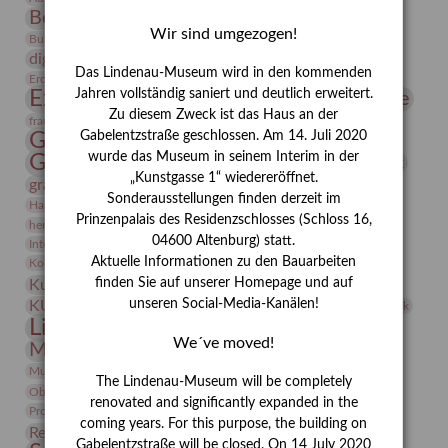
Bernhard August von Lindenau
Bibliothek
Wir sind umgezogen!
Conrad Felixmüller
Burg Posterstein
Depot
Der Blaue Reiter
digitallabor
Entartete Kunst
Enteignung
Das Lindenau-Museum wird in den kommenden
estrusker
Erdmann Julius Dietrich
Erlebnisportal
Exlibris
Expressionismus
Jahren vollständig saniert und deutlich erweitert.
Fotografie
Florenz
Festrede
Zu diesem Zweck ist das Haus an der
Frauen in der Antike und heute
frauen
Gerhard-Altenbourg-Preis
Gabelentzstraße geschlossen. Am 14. Juli 2020
wurde das Museum in seinem Interim in der
Gerhard Altenbourg
Grafik
Gerhard Kurt Müller
„Kunstgasse 1“ wiedereröffnet.
grafische sammlung
griechische Mythologie
Sonderausstellungen finden derzeit im
Heldinnen
Hanns-Conon von der Gabelentz
Heinrich Kirchhoff
Prinzenpalais des Residenzschlosses (Schloss 16,
herman de vries
Humboldt
Insekten
04600 Altenburg) statt.
Integriertes Schädlingsmanagement
Italien
Jahresempfang
Jubiläum
Kunst
Aktuelle Informationen zu den Bauarbeiten
Kolosseum
Kooperationsausstellung
Korkmodelle
Kunstvermittlung
finden Sie auf unserer Homepage und auf
Kunstmuseum
Kunst von Kühl
Künstler
unseren Social-Media-Kanälen!
KUNSTWAND
Künstlerin
Kurs
Lehmbruck
Lindenau-Museum
Marstall
Messeakademie
We´ve moved!
Museumsgeschichte
Museumsnacht
Natur
Museumspädagogik
Mäzen
Napoleon
Neue Remise
The Lindenau-Museum will be completely
Objekt im Fokus
Paul Klee
Peter Schnürpel
Phelloplastik
Pohlhof
renovated and significantly expanded in the
Provenienzforschung
Provenienz
coming years. For this purpose, the building on
Restaurierung
Restitution
Rudi Lesser
Ruth Wolf-Rehfeld
Gabelentzstraße will be closed. On 14 July 2020