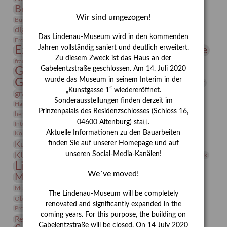
Bernhard August von Lindenau
Bibliothek
Wir sind umgezogen!
Conrad Felixmüller
Burg Posterstein
Depot
Der Blaue Reiter
digitallabor
Entartete Kunst
Enteignung
Das Lindenau-Museum wird in den kommenden
estrusker
Erdmann Julius Dietrich
Erlebnisportal
Exlibris
Expressionismus
Jahren vollständig saniert und deutlich erweitert.
Fotografie
Florenz
Festrede
Zu diesem Zweck ist das Haus an der
Frauen in der Antike und heute
frauen
Gerhard-Altenbourg-Preis
Gabelentzstraße geschlossen. Am 14. Juli 2020
wurde das Museum in seinem Interim in der
Gerhard Altenbourg
Grafik
Gerhard Kurt Müller
„Kunstgasse 1“ wiedereröffnet.
grafische sammlung
griechische Mythologie
Sonderausstellungen finden derzeit im
Heldinnen
Hanns-Conon von der Gabelentz
Heinrich Kirchhoff
Prinzenpalais des Residenzschlosses (Schloss 16,
herman de vries
Humboldt
Insekten
04600 Altenburg) statt.
Integriertes Schädlingsmanagement
Italien
Jahresempfang
Jubiläum
Kunst
Aktuelle Informationen zu den Bauarbeiten
Kolosseum
Kooperationsausstellung
Korkmodelle
Kunstvermittlung
finden Sie auf unserer Homepage und auf
Kunstmuseum
Kunst von Kühl
Künstler
unseren Social-Media-Kanälen!
KUNSTWAND
Künstlerin
Kurs
Lehmbruck
Lindenau-Museum
Marstall
Messeakademie
We´ve moved!
Museumsgeschichte
Museumsnacht
Natur
Museumspädagogik
Mäzen
Napoleon
Neue Remise
The Lindenau-Museum will be completely
Objekt im Fokus
Paul Klee
Peter Schnürpel
Phelloplastik
Pohlhof
renovated and significantly expanded in the
Provenienzforschung
Provenienz
coming years. For this purpose, the building on
Restaurierung
Restitution
Rudi Lesser
Ruth Wolf-Rehfeld
Gabelentzstraße will be closed. On 14 July 2020