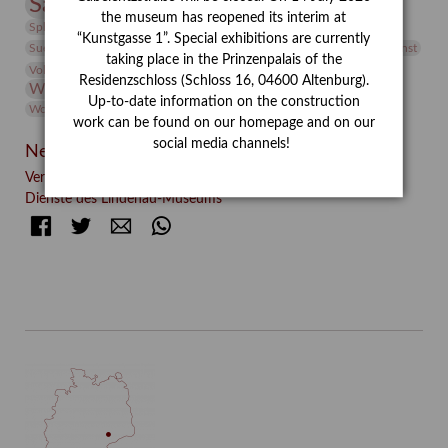
Sammlung
Samstagszeichner
Skulptur
Sonderausstellung
the museum has reopened its interim at
studio
Studio Bildende Kunst
Sphinx
studioDIGITAL
“Kunstgasse 1”. Special exhibitions are currently
Vermittlung
Suermondt-Ludwig-Museum
Video
Videokunst
taking place in the Prinzenpalais of the
Volontariat
Walter Rheiner
Weihnachten
Werefkin
Residenzschloss (Schloss 16, 04600 Altenburg).
Werkbetrachtung
Wissenschaft
Winter
Wolf and Dog
Up-to-date information on the construction
Wolf und Hund
Zirkuswoche
work can be found on our homepage and on our
social media channels!
Neueste Beiträge
Verschenkt, verkauft, vergessen? – Kunstdetektivinnen im
Dienste des Lindenau-Museums
Facebook
Twitter
E-mail
WhatsApp