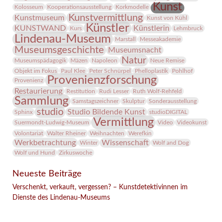
Kunst
Kolosseum
Kooperationsausstellung
Korkmodelle
Kunstvermittlung
Kunstmuseum
Kunst von Kühl
Künstler
KUNSTWAND
Künstlerin
Kurs
Lehmbruck
Lindenau-Museum
Marstall
Messeakademie
Museumsgeschichte
Museumsnacht
Natur
Museumspädagogik
Mäzen
Napoleon
Neue Remise
Objekt im Fokus
Paul Klee
Peter Schnürpel
Phelloplastik
Pohlhof
Provenienzforschung
Provenienz
Restaurierung
Restitution
Rudi Lesser
Ruth Wolf-Rehfeld
Sammlung
Samstagszeichner
Skulptur
Sonderausstellung
studio
Studio Bildende Kunst
Sphinx
studioDIGITAL
Vermittlung
Suermondt-Ludwig-Museum
Video
Videokunst
Volontariat
Walter Rheiner
Weihnachten
Werefkin
Werkbetrachtung
Wissenschaft
Winter
Wolf and Dog
Wolf und Hund
Zirkuswoche
Neueste Beiträge
Verschenkt, verkauft, vergessen? – Kunstdetektivinnen im
Dienste des Lindenau-Museums
Facebook
Twitter
E-mail
WhatsApp