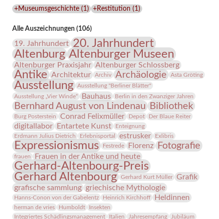
Lindenau-
+Museumsgeschichte
(
1
)
+Restitution
(
1
)
Museums
Alle Auszeichnungen (106)
20. Jahrhundert
19. Jahrhundert
Altenburg
Altenburger Museen
Altenburger Praxisjahr
Altenburger Schlossberg
Antike
Archäologie
Architektur
Archiv
Asta Gröting
Ausstellung
Ausstellung "Berliner Blätter"
Bauhaus
Ausstellung „Vier Winde“
Berlin in den Zwanziger Jahren
Bernhard August von Lindenau
Bibliothek
Conrad Felixmüller
Burg Posterstein
Depot
Der Blaue Reiter
digitallabor
Entartete Kunst
Enteignung
estrusker
Erdmann Julius Dietrich
Erlebnisportal
Exlibris
Expressionismus
Fotografie
Florenz
Festrede
Frauen in der Antike und heute
frauen
Gerhard-Altenbourg-Preis
Gerhard Altenbourg
Grafik
Gerhard Kurt Müller
grafische sammlung
griechische Mythologie
Heldinnen
Hanns-Conon von der Gabelentz
Heinrich Kirchhoff
herman de vries
Humboldt
Insekten
Integriertes Schädlingsmanagement
Italien
Jahresempfang
Jubiläum