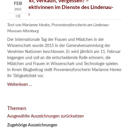
Verschenkt, verkauft, vergessen? –
FEB
Kunstdetektivinnen im Dienste des Lindenau-
2022
Museums
0
Text von Marianne Henke, Provenienzforscherin am Lindenau-
Museum Altenburg
Der Internationale Tag der Frauen und Mädchen in der
Wissenschaft wurde 2015 in der Generalversammlung der
Vereinten Nationen beschlossen. Er wird jährlich am 11. Februar
begangen und soll an die entscheidende Rolle erinnern, die
Mädchen und Frauen in Wissenschaft und Technologie spielen.
In ihrem Blogbeitrag stellt Provenienzforscherin Marianne Henke
ihr Tätigkeitsfeld vor.
Verschenkt,
Weiterlesen …
verkauft,
vergessen?
–
Themen
Kunstdetektivinnen
im
Ausgewählte Auszeichnungen zurücksetzen
Dienste
Zugehörige Auszeichnungen
des