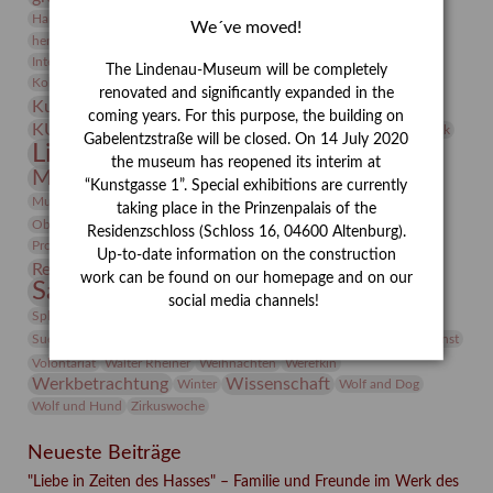
Heldinnen
Hanns-Conon von der Gabelentz
Heinrich Kirchhoff
We´ve moved!
herman de vries
Humboldt
Insekten
Integriertes Schädlingsmanagement
Italien
Jahresempfang
Jubiläum
The Lindenau-Museum will be completely
Kunst
Kolosseum
Kooperationsausstellung
Korkmodelle
renovated and significantly expanded in the
Kunstvermittlung
Kunstmuseum
Kunst von Kühl
coming years. For this purpose, the building on
Künstler
KUNSTWAND
Künstlerin
Kurs
Lehmbruck
Gabelentzstraße will be closed. On 14 July 2020
Lindenau-Museum
Marstall
Messeakademie
the museum has reopened its interim at
Museumsgeschichte
Museumsnacht
“Kunstgasse 1”. Special exhibitions are currently
Natur
Museumspädagogik
Mäzen
Napoleon
Neue Remise
taking place in the Prinzenpalais of the
Objekt im Fokus
Paul Klee
Peter Schnürpel
Phelloplastik
Pohlhof
Residenzschloss (Schloss 16, 04600 Altenburg).
Provenienzforschung
Provenienz
Up-to-date information on the construction
Restaurierung
Restitution
Rudi Lesser
Ruth Wolf-Rehfeld
work can be found on our homepage and on our
Sammlung
Samstagszeichner
Skulptur
Sonderausstellung
social media channels!
studio
Studio Bildende Kunst
Sphinx
studioDIGITAL
Vermittlung
Suermondt-Ludwig-Museum
Video
Videokunst
Volontariat
Walter Rheiner
Weihnachten
Werefkin
Werkbetrachtung
Wissenschaft
Winter
Wolf and Dog
Wolf und Hund
Zirkuswoche
Neueste Beiträge
"Liebe in Zeiten des Hasses" – Familie und Freunde im Werk des