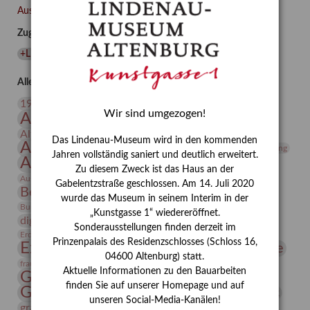
–
Ausgewählte Auszeichnungen zurücksetzen
Familie
Zugehörige Auszeichnungen
und
Freunde
+Lindenau-Museum
(
1
)
+Museumsnacht
(
1
)
im
Werk
Alle Auszeichnungen (106)
des
20. Jahrhundert
19. Jahrhundert
Künstlers
Wir sind umgezogen!
Altenburg
Altenburger Museen
Conrad
Altenburger Praxisjahr
Altenburger Schlossberg
Felixmüller
Das Lindenau-Museum wird in den kommenden
Antike
Archäologie
Architektur
Archiv
Asta Gröting
(Part
Jahren vollständig saniert und deutlich erweitert.
Ausstellung
Ausstellung "Berliner Blätter"
I/III)
Zu diesem Zweck ist das Haus an der
Bauhaus
Ausstellung „Vier Winde“
Berlin in den Zwanziger Jahren
Gabelentzstraße geschlossen. Am 14. Juli 2020
Bernhard August von Lindenau
Bibliothek
wurde das Museum in seinem Interim in der
Conrad Felixmüller
Burg Posterstein
Depot
Der Blaue Reiter
„Kunstgasse 1“ wiedereröffnet.
digitallabor
Entartete Kunst
Enteignung
Sonderausstellungen finden derzeit im
estrusker
Erdmann Julius Dietrich
Erlebnisportal
Exlibris
Prinzenpalais des Residenzschlosses (Schloss 16,
Expressionismus
Fotografie
Florenz
Festrede
04600 Altenburg) statt.
Frauen in der Antike und heute
frauen
Aktuelle Informationen zu den Bauarbeiten
Gerhard-Altenbourg-Preis
finden Sie auf unserer Homepage und auf
Gerhard Altenbourg
Grafik
Gerhard Kurt Müller
unseren Social-Media-Kanälen!
grafische sammlung
griechische Mythologie