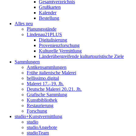
Gesamtverzeichnis
Grußkarten
Kalender
Bestellung
Alles neu
Planungsstände
Lindenau21PLUS
Digitalisierung
Provenienzforschung
Kulturelle Vermittlung
Länderübergreifende kulturtouristische Ziele
Sammlungen
Antikensammlungen
Frühe italienische Malerei
bellissimo.digital
Malerei 17.–19. Jh.
Deutsche Malerei 20./21. Jh.
Grafische Sammlung
Kunstbibliothek
Restaurierung
Forschung
studio+Kunstvermittlung
studio
studioAngebote
studioTeam