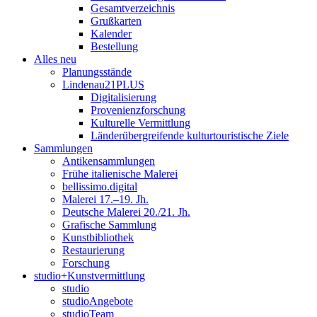
Gesamtverzeichnis
Grußkarten
Kalender
Bestellung
Alles neu
Planungsstände
Lindenau21PLUS
Digitalisierung
Provenienzforschung
Kulturelle Vermittlung
Länderübergreifende kulturtouristische Ziele
Sammlungen
Antikensammlungen
Frühe italienische Malerei
bellissimo.digital
Malerei 17.–19. Jh.
Deutsche Malerei 20./21. Jh.
Grafische Sammlung
Kunstbibliothek
Restaurierung
Forschung
studio+Kunstvermittlung
studio
studioAngebote
studioTeam