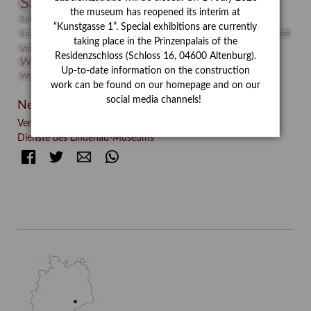
Sammlung
Samstagszeichner
Skulptur
Sonderausstellung
the museum has reopened its interim at
studio
Studio Bildende Kunst
Sphinx
studioDIGITAL
“Kunstgasse 1”. Special exhibitions are currently
Vermittlung
Suermondt-Ludwig-Museum
Video
Videokunst
taking place in the Prinzenpalais of the
Volontariat
Walter Rheiner
Weihnachten
Werefkin
Residenzschloss (Schloss 16, 04600 Altenburg).
Werkbetrachtung
Wissenschaft
Winter
Wolf and Dog
Up-to-date information on the construction
Wolf und Hund
Zirkuswoche
work can be found on our homepage and on our
social media channels!
Neueste Beiträge
Verschenkt, verkauft, vergessen? – Kunstdetektivinnen im
Dienste des Lindenau-Museums
Facebook
Twitter
E-mail
WhatsApp