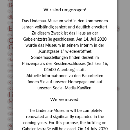
Bernhard August von Lindenau
Bibliothek
Wir sind umgezogen!
Conrad Felixmüller
Burg Posterstein
Depot
Der Blaue Reiter
digitallabor
Entartete Kunst
Enteignung
Das Lindenau-Museum wird in den kommenden
estrusker
Erdmann Julius Dietrich
Erlebnisportal
Exlibris
Expressionismus
Jahren vollständig saniert und deutlich erweitert.
Fotografie
Florenz
Festrede
Zu diesem Zweck ist das Haus an der
Frauen in der Antike und heute
frauen
Gerhard-Altenbourg-Preis
Gabelentzstraße geschlossen. Am 14. Juli 2020
wurde das Museum in seinem Interim in der
Gerhard Altenbourg
Grafik
Gerhard Kurt Müller
„Kunstgasse 1“ wiedereröffnet.
grafische sammlung
griechische Mythologie
Sonderausstellungen finden derzeit im
Heldinnen
Hanns-Conon von der Gabelentz
Heinrich Kirchhoff
Prinzenpalais des Residenzschlosses (Schloss 16,
herman de vries
Humboldt
Insekten
04600 Altenburg) statt.
Integriertes Schädlingsmanagement
Italien
Jahresempfang
Jubiläum
Kunst
Aktuelle Informationen zu den Bauarbeiten
Kolosseum
Kooperationsausstellung
Korkmodelle
Kunstvermittlung
finden Sie auf unserer Homepage und auf
Kunstmuseum
Kunst von Kühl
Künstler
unseren Social-Media-Kanälen!
KUNSTWAND
Künstlerin
Kurs
Lehmbruck
Lindenau-Museum
Marstall
Messeakademie
We´ve moved!
Museumsgeschichte
Museumsnacht
Natur
Museumspädagogik
Mäzen
Napoleon
Neue Remise
The Lindenau-Museum will be completely
Objekt im Fokus
Paul Klee
Peter Schnürpel
Phelloplastik
Pohlhof
renovated and significantly expanded in the
Provenienzforschung
Provenienz
coming years. For this purpose, the building on
Restaurierung
Restitution
Rudi Lesser
Ruth Wolf-Rehfeld
Gabelentzstraße will be closed. On 14 July 2020