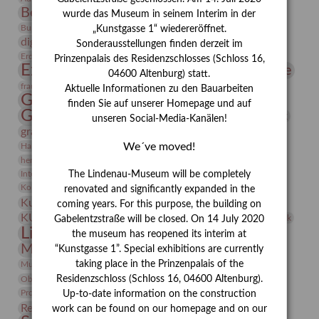
Bernhard August von Lindenau
Bibliothek
wurde das Museum in seinem Interim in der
Conrad Felixmüller
Burg Posterstein
Depot
Der Blaue Reiter
„Kunstgasse 1“ wiedereröffnet.
digitallabor
Entartete Kunst
Enteignung
Sonderausstellungen finden derzeit im
estrusker
Erdmann Julius Dietrich
Erlebnisportal
Exlibris
Prinzenpalais des Residenzschlosses (Schloss 16,
Expressionismus
Fotografie
Florenz
Festrede
04600 Altenburg) statt.
Frauen in der Antike und heute
frauen
Aktuelle Informationen zu den Bauarbeiten
Gerhard-Altenbourg-Preis
finden Sie auf unserer Homepage und auf
Gerhard Altenbourg
Grafik
Gerhard Kurt Müller
unseren Social-Media-Kanälen!
grafische sammlung
griechische Mythologie
Heldinnen
We´ve moved!
Hanns-Conon von der Gabelentz
Heinrich Kirchhoff
herman de vries
Humboldt
Insekten
Integriertes Schädlingsmanagement
Italien
Jahresempfang
Jubiläum
The Lindenau-Museum will be completely
Kunst
Kolosseum
Kooperationsausstellung
Korkmodelle
renovated and significantly expanded in the
Kunstvermittlung
Kunstmuseum
Kunst von Kühl
coming years. For this purpose, the building on
Künstler
KUNSTWAND
Künstlerin
Kurs
Lehmbruck
Gabelentzstraße will be closed. On 14 July 2020
Lindenau-Museum
Marstall
Messeakademie
the museum has reopened its interim at
Museumsgeschichte
Museumsnacht
“Kunstgasse 1”. Special exhibitions are currently
Natur
taking place in the Prinzenpalais of the
Museumspädagogik
Mäzen
Napoleon
Neue Remise
Residenzschloss (Schloss 16, 04600 Altenburg).
Objekt im Fokus
Paul Klee
Peter Schnürpel
Phelloplastik
Pohlhof
Provenienzforschung
Provenienz
Up-to-date information on the construction
Restaurierung
Restitution
Rudi Lesser
Ruth Wolf-Rehfeld
work can be found on our homepage and on our