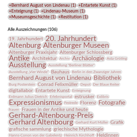
Lindenau-
+Bernhard August von Lindenau
(
1
)
+Entartete Kunst
(
1
)
Museums
+Enteignung
(
1
)
+Lindenau-Museum
(
1
)
+Museumsgeschichte
(
1
)
+Restitution
(
1
)
Alle Auszeichnungen (106)
20. Jahrhundert
19. Jahrhundert
Altenburg
Altenburger Museen
Altenburger Praxisjahr
Altenburger Schlossberg
Antike
Archäologie
Architektur
Archiv
Asta Gröting
Ausstellung
Ausstellung "Berliner Blätter"
Bauhaus
Ausstellung „Vier Winde“
Berlin in den Zwanziger Jahren
Bernhard August von Lindenau
Bibliothek
Conrad Felixmüller
Burg Posterstein
Depot
Der Blaue Reiter
digitallabor
Entartete Kunst
Enteignung
estrusker
Erdmann Julius Dietrich
Erlebnisportal
Exlibris
Expressionismus
Fotografie
Florenz
Festrede
Frauen in der Antike und heute
frauen
Gerhard-Altenbourg-Preis
Gerhard Altenbourg
Grafik
Gerhard Kurt Müller
grafische sammlung
griechische Mythologie
Heldinnen
Hanns-Conon von der Gabelentz
Heinrich Kirchhoff