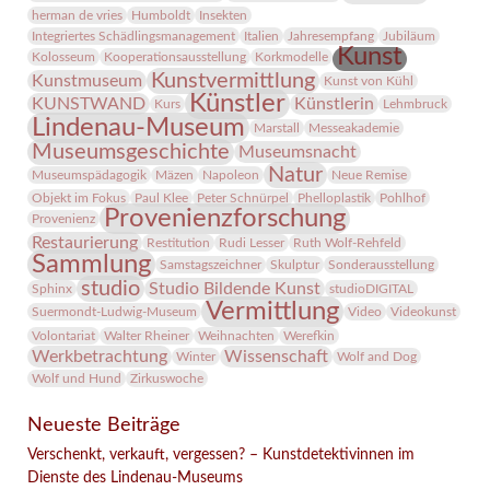
herman de vries
Humboldt
Insekten
Integriertes Schädlingsmanagement
Italien
Jahresempfang
Jubiläum
Kunst
Kolosseum
Kooperationsausstellung
Korkmodelle
Kunstvermittlung
Kunstmuseum
Kunst von Kühl
Künstler
KUNSTWAND
Künstlerin
Kurs
Lehmbruck
Lindenau-Museum
Marstall
Messeakademie
Museumsgeschichte
Museumsnacht
Natur
Museumspädagogik
Mäzen
Napoleon
Neue Remise
Objekt im Fokus
Paul Klee
Peter Schnürpel
Phelloplastik
Pohlhof
Provenienzforschung
Provenienz
Restaurierung
Restitution
Rudi Lesser
Ruth Wolf-Rehfeld
Sammlung
Samstagszeichner
Skulptur
Sonderausstellung
studio
Studio Bildende Kunst
Sphinx
studioDIGITAL
Vermittlung
Suermondt-Ludwig-Museum
Video
Videokunst
Volontariat
Walter Rheiner
Weihnachten
Werefkin
Werkbetrachtung
Wissenschaft
Winter
Wolf and Dog
Wolf und Hund
Zirkuswoche
Neueste Beiträge
Verschenkt, verkauft, vergessen? – Kunstdetektivinnen im
Dienste des Lindenau-Museums