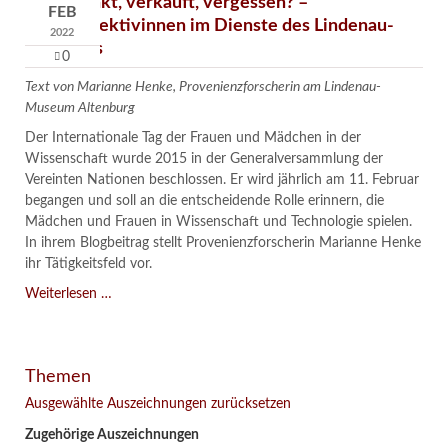
Verschenkt, verkauft, vergessen? –
FEB
Kunstdetektivinnen im Dienste des Lindenau-
2022
Museums
0
Text von Marianne Henke, Provenienzforscherin am Lindenau-
Museum Altenburg
Der Internationale Tag der Frauen und Mädchen in der
Wissenschaft wurde 2015 in der Generalversammlung der
Vereinten Nationen beschlossen. Er wird jährlich am 11. Februar
begangen und soll an die entscheidende Rolle erinnern, die
Mädchen und Frauen in Wissenschaft und Technologie spielen.
In ihrem Blogbeitrag stellt Provenienzforscherin Marianne Henke
ihr Tätigkeitsfeld vor.
Verschenkt,
Weiterlesen …
verkauft,
vergessen?
–
Themen
Kunstdetektivinnen
im
Ausgewählte Auszeichnungen zurücksetzen
Dienste
Zugehörige Auszeichnungen
des