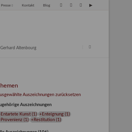
Presse
Kontakt
Blog
avigation
berspringen
Navigation
überspringen
Gerhard Altenbourg
Themen
usgewählte Auszeichnungen zurücksetzen
ugehörige Auszeichnungen
Entartete Kunst
(
1
)
+Enteignung
(
1
)
+Provenienz
(
1
)
+Restitution
(
1
)