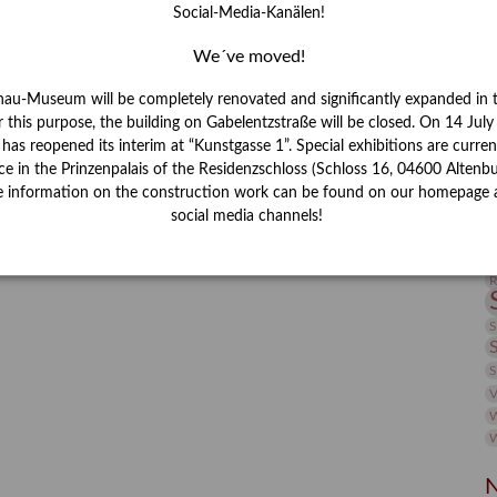
Social-Media-Kanälen!
I
J
We´ve moved!
nau-Museum will be completely renovated and significantly expanded in 
K
r this purpose, the building on Gabelentzstraße will be closed. On 14 Jul
s reopened its interim at “Kunstgasse 1”. Special exhibitions are curren
M
ce in the Prinzenpalais of the Residenzschloss (Schloss 16, 04600 Altenbu
e information on the construction work can be found on our homepage 
social media channels!
P
R
S
S
V
W
W
N