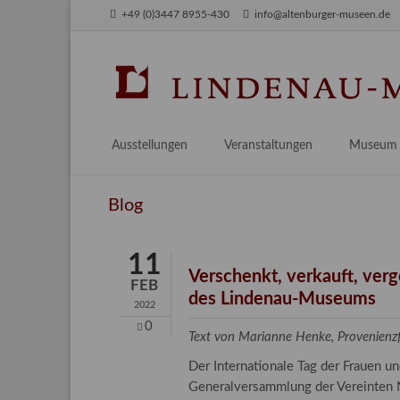
+49 (0)3447 8955-430
info@altenburger-museen.de
SUCHEN
Ausstellungen
Veranstaltungen
Museum
Vorschau
Über das
Blog
Aktuell
Aktuelles
Archiv
Besuch
11
Digitales
Verschenkt, verkauft, ver
FEB
des Lindenau-Museums
Team
2022
Praktikum
0
Text von Marianne Henke, Provenien
Engageme
Der Internationale Tag der Frauen 
Publikati
Generalversammlung der Vereinten N