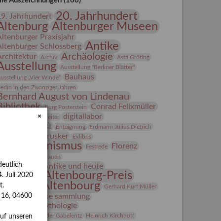
lle Auszeichnungen (106)
20. Jahrhundert
19. Jahrhundert
Altenburg
Altenburger Museen
Altenburger Praxisjahr
Antike
Altenburger Schlossberg
Archäologie
Architektur
Archiv
Asta Gröting
Ausstellung
Ausstellung "Berliner Blätter"
Bauhaus
usstellung „Vier Winde“
erlin in den Zwanziger Jahren
Bernhard August von Lindenau
Bibliothek
Conrad Felixmüller
Burg Posterstein
digitallabor
×
epot
Der Blaue Reiter
Entartete Kunst
Enteignung
Erdmann Julius Dietrich
estrusker
rlebnisportal
Exlibris
Expressionismus
Florenz
Festrede
Fotografie
frauen
eutlich
Frauen in der Antike und heute
Gerhard-Altenbourg-Preis
. Juli 2020
Gerhard Altenbourg
t.
Gerhard Kurt Müller
Grafik
grafische sammlung
s 16, 04600
griechische Mythologie
anns-Conon von der Gabelentz
Heinrich Kirchhoff
auf unseren