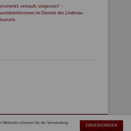
erschenkt, verkauft, vergessen? –
unstdetektivinnen im Dienste des Lindenau-
useums
Facebook
Twitter
E-mail
WhatsApp
der Webseite stimmen Sie der Verwendung
Navigation
Impressum
Datenschutz
Sitemap
EINVERSTANDEN
überspringen