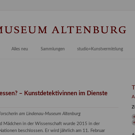
N
ü
Alles neu
Sammlungen
studio+Kunstvermittlung
 Museum
Planungsstände
Antikensammlungen
studio
Lindenau21PLUS
Frühe italienische Malerei
studioAngebote
Digitalisierung
bellissimo.digital
studioTeam
Provenienzforschung
Malerei 17.–19. Jh.
Angebote für Erwachsene
gessen? – Kunstdetektivinnen im Dienste
A
Kulturelle Vermittlung
Deutsche Malerei 20./21. Jh.
Angebote für Kitas
Z
Länderübergreifende kulturtouristische Ziele
 / Praxisprojekt
Grafische Sammlung
Angebote für Schulen
zforscherin am Lindenau-Museum Altenburg
+
nt
Kunstbibliothek
und Mädchen in der Wissenschaft wurde 2015 in der
onen
Restaurierung
ationen beschlossen. Er wird jährlich am 11. Februar