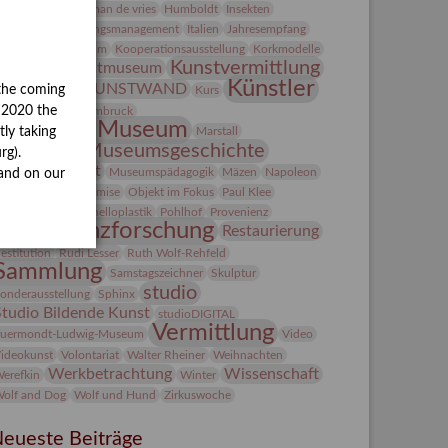
Heldinnen
herman de vries
Humboldt
Insekten
ntegriertes Schädlingsmanagement
Italien
Jahresempfang
ubiläum
Kolosseum
Kooperationsausstellung
Korkmodelle
Kunst
Kunstvermittlung
Kunstmuseum
Künstler
KUNSTWAND
the coming
unst von Kühl
Kurs
Künstlerin
y 2020 the
Lehmbruck
Lindenau-Museum
Marstall
tly taking
Museumsgeschichte
esseakademie
rg).
Museumsnacht
Museumspädagogik
Mäzen
Napoleon
and on our
Natur
Neue Remise
Objekt im Fokus
Paul Klee
eter Schnürpel
Phelloplastik
Pohlhof
Provenienz
Provenienzforschung
Restaurierung
estitution
Rudi Lesser
Ruth Wolf-Rehfeld
Sammlung
Samstagszeichner
Skulptur
studio
onderausstellung
Sphinx
Studio Bildende Kunst
studioDIGITAL
Vermittlung
uermondt-Ludwig-Museum
Video
ideokunst
Volontariat
Walter Rheiner
Weihnachten
Werkbetrachtung
Wissenschaft
erefkin
Winter
olf and Dog
Wolf und Hund
Zirkuswoche
eueste Beiträge