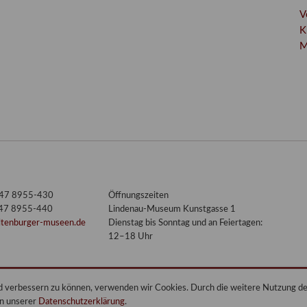
V
K
M
3447 8955-430
Öffnungszeiten
447 8955-440
Lindenau-Museum Kunstgasse 1
ltenburger-museen.de
Dienstag bis Sonntag und an Feiertagen:
12–18 Uhr
end verbessern zu können, verwenden wir Cookies. Durch die weitere Nutzung 
in unserer
Datenschutzerklärung
.