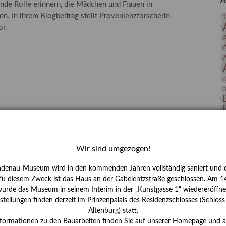
A
nde Rolle erinnern, die Mädchen und Frauen in
 Publikationen
Forschung
n. In ihrem Blogbeitrag stellt Provenienzforscherin
skataloge & Editionen
or.
erzeichnis
ten
r
A
ng
B
D
E
Wir sind umgezogen!
ndenau-Museum wird in den kommenden Jahren vollständig saniert und d
 Zu diesem Zweck ist das Haus an der Gabelentzstraße geschlossen. Am 14
urde das Museum in seinem Interim in der „Kunstgasse 1“ wiedereröffne
tellungen finden derzeit im Prinzenpalais des Residenzschlosses (Schlos
Altenburg) statt.
H
nformationen zu den Bauarbeiten finden Sie auf unserer Homepage und 