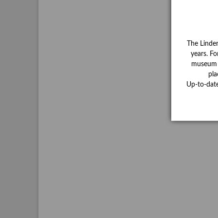
The Linde
years. Fo
museum ha
pla
Up-to-dat