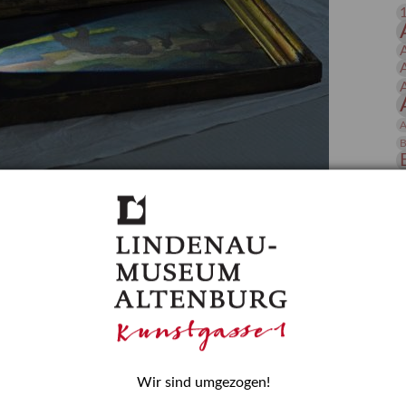
 Publikationen
Forschung
skataloge & Editionen
erzeichnis
ten
A
r
B
ng
D
gessen? – Kunstdetektivinnen im Dienste
E
zforscherin am Lindenau-Museum Altenburg
und Mädchen in der Wissenschaft wurde 2015 in der
ationen beschlossen. Er wird jährlich am 11. Februar
nde Rolle erinnern, die Mädchen und Frauen in
n. In ihrem Blogbeitrag stellt Provenienzforscherin
H
Wir sind umgezogen!
or.