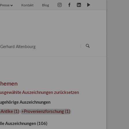
Presse
Kontakt
Blog
vigation
erspringen
Navigation
überspringen
Gerhard Altenbourg
Themen
usgewählte Auszeichnungen zurücksetzen
ugehörige Auszeichnungen
+Antike
(
1
)
+Provenienzforschung
(
1
)
lle Auszeichnungen (106)