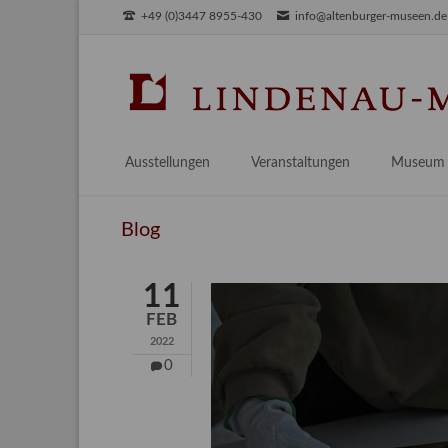
+49 (0)3447 8955-430
info@altenburger-museen.de
SUCHEN
Ausstellungen
Veranstaltungen
Museum
Vorschau
Über das
Blog
Aktuell
Aktuelles
Archiv
Besuch
11
Digitales
FEB
Team
2022
Praktikum
0
Engageme
Publikati