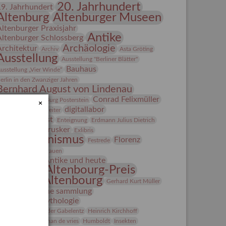
20. Jahrhundert
19. Jahrhundert
Altenburg
Altenburger Museen
Altenburger Praxisjahr
Antike
Altenburger Schlossberg
Archäologie
Architektur
Archiv
Asta Gröting
Ausstellung
Ausstellung "Berliner Blätter"
Bauhaus
usstellung „Vier Winde“
erlin in den Zwanziger Jahren
Bernhard August von Lindenau
Bibliothek
Conrad Felixmüller
Burg Posterstein
×
digitallabor
epot
Der Blaue Reiter
Entartete Kunst
Enteignung
Erdmann Julius Dietrich
estrusker
rlebnisportal
Exlibris
Expressionismus
Florenz
Festrede
Fotografie
frauen
Frauen in der Antike und heute
Gerhard-Altenbourg-Preis
Gerhard Altenbourg
Gerhard Kurt Müller
Grafik
grafische sammlung
griechische Mythologie
anns-Conon von der Gabelentz
Heinrich Kirchhoff
Heldinnen
herman de vries
Humboldt
Insekten