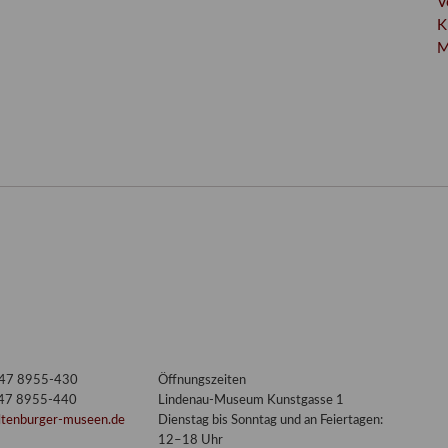
V
K
M
3447 8955-430
Öffnungszeiten
447 8955-440
Lindenau-Museum Kunstgasse 1
ltenburger-museen.de
Dienstag bis Sonntag und an Feiertagen:
12–18 Uhr