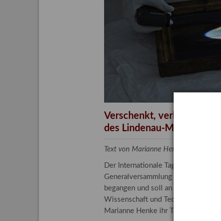
Aktuelle
Bestand
Gesamtv
Grußkar
Kalende
Bestellu
Verschenkt, verkauft, ver
des Lindenau-Museums
Text von Marianne Henke, Provenien
Der Internationale Tag der Frauen 
Generalversammlung der Vereinten N
begangen und soll an die entscheide
Wissenschaft und Technologie spiele
Marianne Henke ihr Tätigkeitsfeld v