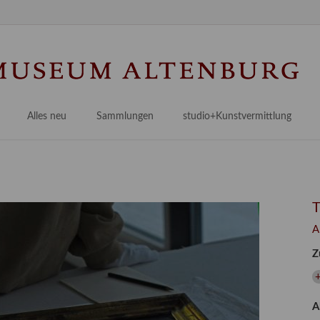
Na
üb
Alles neu
Sammlungen
studio+Kunstvermittlung
 Museum
Planungsstände
Antikensammlungen
studio
Lindenau21PLUS
Frühe italienische Malerei
studioAngebote
Digitalisierung
bellissimo.digital
studioTeam
Provenienzforschung
Malerei 17.–19. Jh.
Angebote für Erwachsene
A
Kulturelle Vermittlung
Deutsche Malerei 20./21. Jh.
Angebote für Kitas
Z
Länderübergreifende kulturtouristische Ziele
 / Praxisprojekt
Grafische Sammlung
Angebote für Schulen
nt
Kunstbibliothek
A
onen
Restaurierung