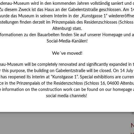
I
ndenau-Museum wird in den kommenden Jahren vollständig saniert und d
J
 Zu diesem Zweck ist das Haus an der Gabelentzstraße geschlossen. Am 14
urde das Museum in seinem Interim in der „Kunstgasse 1“ wiedereröffne
K
tellungen finden derzeit im Prinzenpalais des Residenzschlosses (Schlos
Altenburg) statt.
nformationen zu den Bauarbeiten finden Sie auf unserer Homepage und 
M
Social-Media-Kanälen!
We´ve moved!
P
nau-Museum will be completely renovated and significantly expanded in 
R
r this purpose, the building on Gabelentzstraße will be closed. On 14 Jul
s reopened its interim at “Kunstgasse 1”. Special exhibitions are curren
S
ce in the Prinzenpalais of the Residenzschloss (Schloss 16, 04600 Altenbu
e information on the construction work can be found on our homepage 
S
social media channels!
V
W
W
N