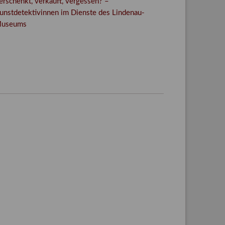
erschenkt, verkauft, vergessen? –
unstdetektivinnen im Dienste des Lindenau-
useums
Facebook
Twitter
E-mail
WhatsApp