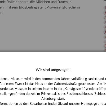
A
nde Rolle erinnern, die Mädchen und Frauen in
 Publikationen
Forschung
n. In ihrem Blogbeitrag stellt Provenienzforscherin
skataloge & Editionen
or.
erzeichnis
ten
r
A
ng
B
D
E
Wir sind umgezogen!
ndenau-Museum wird in den kommenden Jahren vollständig saniert und d
 Zu diesem Zweck ist das Haus an der Gabelentzstraße geschlossen. Am 14
urde das Museum in seinem Interim in der „Kunstgasse 1“ wiedereröffne
tellungen finden derzeit im Prinzenpalais des Residenzschlosses (Schlos
Altenburg) statt.
H
nformationen zu den Bauarbeiten finden Sie auf unserer Homepage und 