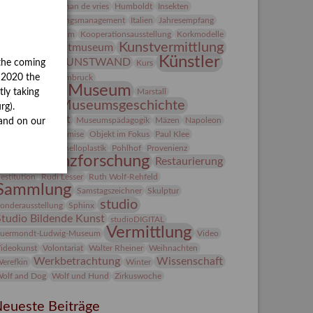
Heldinnen
herman de vries
Humboldt
Insekten
ntegriertes Schädlingsmanagement
Italien
Jahresempfang
ubiläum
Kolosseum
Kooperationsausstellung
Korkmodelle
Kunst
Kunstvermittlung
Kunstmuseum
Künstler
KUNSTWAND
the coming
unst von Kühl
Kurs
Künstlerin
y 2020 the
Lehmbruck
Lindenau-Museum
Marstall
tly taking
Museumsgeschichte
esseakademie
rg).
Museumsnacht
Museumspädagogik
Mäzen
Napoleon
and on our
Natur
Neue Remise
Objekt im Fokus
Paul Klee
eter Schnürpel
Phelloplastik
Pohlhof
Provenienz
Provenienzforschung
Restaurierung
estitution
Rudi Lesser
Ruth Wolf-Rehfeld
Sammlung
Samstagszeichner
Skulptur
studio
onderausstellung
Sphinx
Studio Bildende Kunst
studioDIGITAL
Vermittlung
uermondt-Ludwig-Museum
Video
ideokunst
Volontariat
Walter Rheiner
Weihnachten
Werkbetrachtung
Wissenschaft
erefkin
Winter
olf and Dog
Wolf und Hund
Zirkuswoche
eueste Beiträge