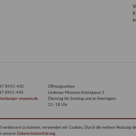
V
K
M
3447 8955-430
Öffnungszeiten
447 8955-440
Lindenau-Museum Kunstgasse 1
ltenburger-museen.de
Dienstag bis Sonntag und an Feiertagen:
12–18 Uhr
end verbessern zu können, verwenden wir Cookies. Durch die weitere Nutzung 
in unserer
Datenschutzerklärung
.