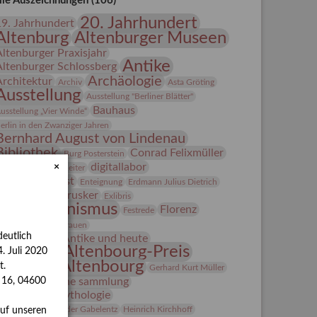
lle Auszeichnungen (106)
20. Jahrhundert
19. Jahrhundert
Altenburg
Altenburger Museen
Altenburger Praxisjahr
Antike
Altenburger Schlossberg
Archäologie
Architektur
Archiv
Asta Gröting
Ausstellung
Ausstellung "Berliner Blätter"
Bauhaus
usstellung „Vier Winde“
erlin in den Zwanziger Jahren
Bernhard August von Lindenau
Bibliothek
Conrad Felixmüller
Burg Posterstein
digitallabor
×
epot
Der Blaue Reiter
Entartete Kunst
Enteignung
Erdmann Julius Dietrich
estrusker
rlebnisportal
Exlibris
Expressionismus
Florenz
Festrede
Fotografie
frauen
eutlich
Frauen in der Antike und heute
Gerhard-Altenbourg-Preis
. Juli 2020
Gerhard Altenbourg
t.
Gerhard Kurt Müller
Grafik
grafische sammlung
s 16, 04600
griechische Mythologie
anns-Conon von der Gabelentz
Heinrich Kirchhoff
auf unseren