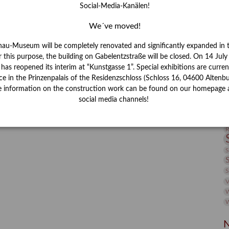
Social-Media-Kanälen!
I
J
We´ve moved!
nau-Museum will be completely renovated and significantly expanded in 
K
r this purpose, the building on Gabelentzstraße will be closed. On 14 Jul
s reopened its interim at “Kunstgasse 1”. Special exhibitions are curren
M
ce in the Prinzenpalais of the Residenzschloss (Schloss 16, 04600 Altenbu
e information on the construction work can be found on our homepage 
social media channels!
P
R
S
S
V
W
W
N