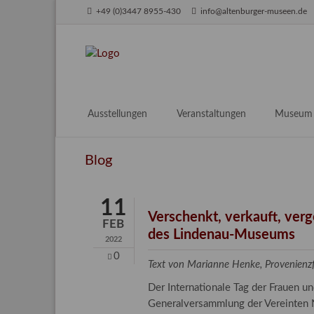
+49 (0)3447 8955-430
info@altenburger-museen.de
SUCHEN
Ausstellungen
Veranstaltungen
Museum
Vorschau
Über das
Blog
Aktuell
Aktuelles
Archiv
Besuch
11
Digitales
Verschenkt, verkauft, ver
FEB
des Lindenau-Museums
Team
2022
Praktikum
0
Text von Marianne Henke, Provenien
Engageme
Der Internationale Tag der Frauen 
Publikati
Generalversammlung der Vereinten N