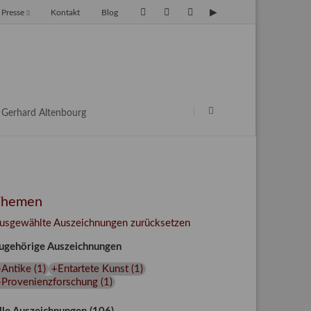
Presse
Kontakt
Blog
avigation
berspringen
Navigation
überspringen
Gerhard Altenbourg
Themen
usgewählte Auszeichnungen zurücksetzen
ugehörige Auszeichnungen
+Antike
(
1
)
+Entartete Kunst
(
1
)
+Provenienzforschung
(
1
)