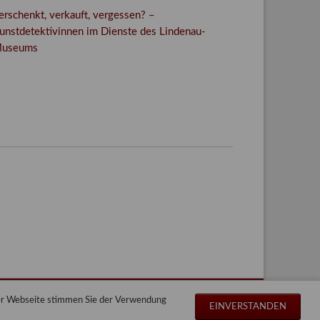
erschenkt, verkauft, vergessen? –
unstdetektivinnen im Dienste des Lindenau-
useums
Facebook
Twitter
E-mail
WhatsApp
der Webseite stimmen Sie der Verwendung
Navigation
Impressum
Datenschutz
Sitemap
EINVERSTANDEN
überspringen