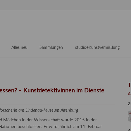
N
ü
Alles neu
Sammlungen
studio+Kunstvermittlung
 Museum
Planungsstände
Antikensammlungen
studio
Lindenau21PLUS
Frühe italienische Malerei
studioAngebote
Digitalisierung
bellissimo.digital
studioTeam
Provenienzforschung
Malerei 17.–19. Jh.
Angebote für Erwachsene
gessen? – Kunstdetektivinnen im Dienste
A
Kulturelle Vermittlung
Deutsche Malerei 20./21. Jh.
Angebote für Kitas
Z
Länderübergreifende kulturtouristische Ziele
 / Praxisprojekt
Grafische Sammlung
Angebote für Schulen
zforscherin am Lindenau-Museum Altenburg
nt
Kunstbibliothek
und Mädchen in der Wissenschaft wurde 2015 in der
onen
Restaurierung
ationen beschlossen. Er wird jährlich am 11. Februar