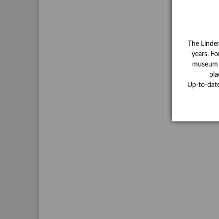
The Linde
years. Fo
museum ha
pla
Up-to-dat