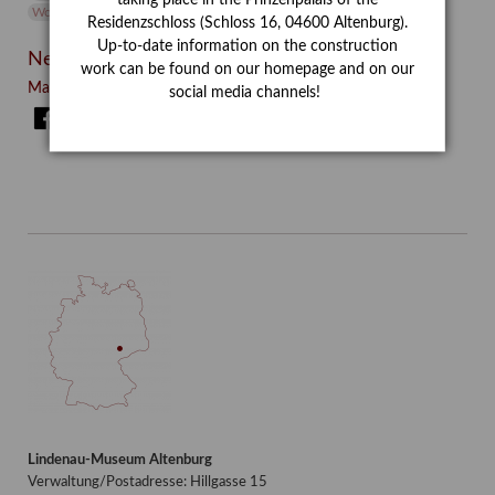
taking place in the Prinzenpalais of the
Wolf und Hund
Zirkuswoche
Residenzschloss (Schloss 16, 04600 Altenburg).
Up-to-date information on the construction
Neueste Beiträge
work can be found on our homepage and on our
Manege frei! – Kunstvermittlung im Zirkuszelt
social media channels!
Facebook
Twitter
E-mail
WhatsApp
Lindenau-Museum Altenburg
Verwaltung/Postadresse: Hillgasse 15