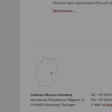
Museen dem unliebsamen Besuch d
Der
Weiterlesen …
Kampf
gegen
unliebsamen
Besuch
–
Integriertes
Schädlingsmanageme
am
Lindenau-
Museum
Altenburg
Lindenau-Museum Altenburg
Tel.: +49 (0)
Verwaltung/Postadresse: Hillgasse 15
Fax: +49 (0)3
D-04600 Altenburg/Thüringen
E-Mail:
info@a