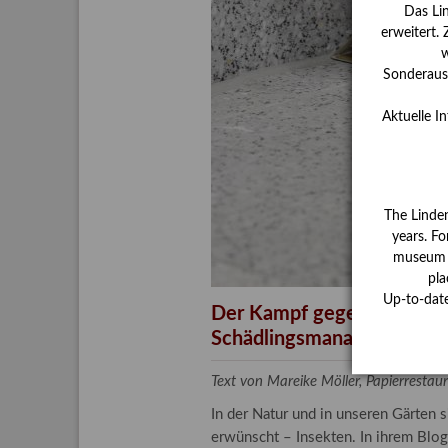
Das Li
erweitert.
w
Sonderauss
Aktuelle I
The Linde
years. Fo
museum ha
pla
Up-to-dat
Der Kampf gegen unliebsa
Schädlingsmanagement am
Text von Mareike Möller, Papierrest
In der Natur und in unseren Gärten 
erwünscht – Insekten. In ihrem Blog