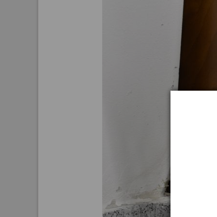
Aktuelle
Bestand
Gesamtv
Grußkar
Kalende
Bestellu