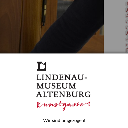
 Publikationen
Forschung
skataloge & Editionen
erzeichnis
ten
A
r
B
ng
D
E
H
Wir sind umgezogen!