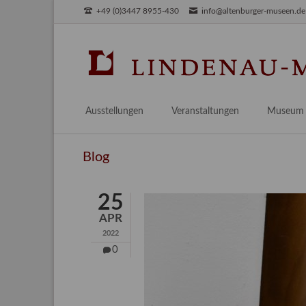
+49 (0)3447 8955-430
info@altenburger-museen.de
SUCHEN
Ausstellungen
Veranstaltungen
Museum
Vorschau
Über das
Blog
Aktuell
Aktuelles
Archiv
Besuch
25
Digitales
APR
Team
2022
Praktikum
0
Engageme
Publikati