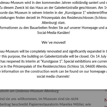
I
ndenau-Museum wird in den kommenden Jahren vollständig saniert und d
J
 Zu diesem Zweck ist das Haus an der Gabelentzstraße geschlossen. Am 14
urde das Museum in seinem Interim in der „Kunstgasse 1“ wiedereröffne
K
tellungen finden derzeit im Prinzenpalais des Residenzschlosses (Schlos
Altenburg) statt.
nformationen zu den Bauarbeiten finden Sie auf unserer Homepage und 
M
Social-Media-Kanälen!
We´ve moved!
P
nau-Museum will be completely renovated and significantly expanded in 
R
r this purpose, the building on Gabelentzstraße will be closed. On 14 Jul
s reopened its interim at “Kunstgasse 1”. Special exhibitions are curren
S
ce in the Prinzenpalais of the Residenzschloss (Schloss 16, 04600 Altenbu
e information on the construction work can be found on our homepage 
men Besuch – Integriertes
S
social media channels!
 Lindenau-Museum Altenburg
V
W
W
auratorin am Lindenau-Museum Altenburg
sind sie uns willkommen, im Museum sind sie nicht
N
beitrag beschreibt Papierrestauratorin Mareike Möller, wie