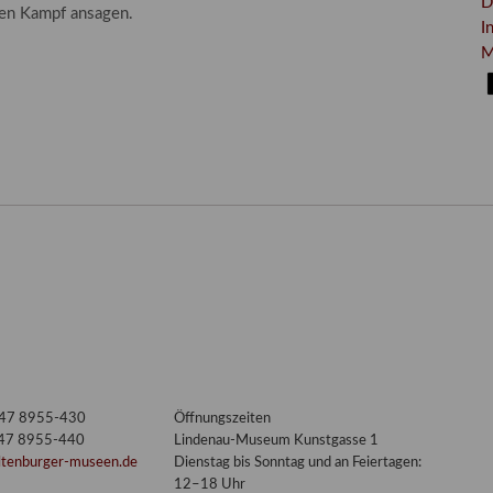
D
en Kampf ansagen.
I
M
nt
3447 8955-430
Öffnungszeiten
447 8955-440
Lindenau-Museum Kunstgasse 1
ltenburger-museen.de
Dienstag bis Sonntag und an Feiertagen:
12–18 Uhr