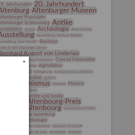
20. Jahrhundert
19. Jahrhundert
Altenburg
Altenburger Museen
Altenburger Praxisjahr
Antike
Altenburger Schlossberg
Archäologie
Architektur
Archiv
Asta Gröting
Ausstellung
Ausstellung "Berliner Blätter"
Bauhaus
usstellung „Vier Winde“
erlin in den Zwanziger Jahren
Bernhard August von Lindenau
Bibliothek
Conrad Felixmüller
Burg Posterstein
×
digitallabor
epot
Der Blaue Reiter
Entartete Kunst
Enteignung
Erdmann Julius Dietrich
estrusker
rlebnisportal
Exlibris
Expressionismus
Florenz
Festrede
Fotografie
frauen
Frauen in der Antike und heute
Gerhard-Altenbourg-Preis
Gerhard Altenbourg
Gerhard Kurt Müller
Grafik
grafische sammlung
griechische Mythologie
anns-Conon von der Gabelentz
Heinrich Kirchhoff
Heldinnen
herman de vries
Humboldt
Insekten