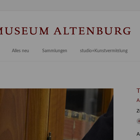
Na
üb
Alles neu
Sammlungen
studio+Kunstvermittlung
 Museum
Planungsstände
Antikensammlungen
studio
Lindenau21PLUS
Frühe italienische Malerei
studioAngebote
Digitalisierung
bellissimo.digital
studioTeam
Provenienzforschung
Malerei 17.–19. Jh.
Angebote für Erwachsene
A
Kulturelle Vermittlung
Deutsche Malerei 20./21. Jh.
Angebote für Kitas
Z
Länderübergreifende kulturtouristische Ziele
 / Praxisprojekt
Grafische Sammlung
Angebote für Schulen
nt
Kunstbibliothek
A
onen
Restaurierung