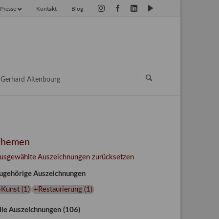
Presse
Kontakt
Blog
vigation
erspringen
Navigation
überspringen
Gerhard Altenbourg
Themen
usgewählte Auszeichnungen zurücksetzen
ugehörige Auszeichnungen
+Kunst
(
1
)
+Restaurierung
(
1
)
lle Auszeichnungen (106)