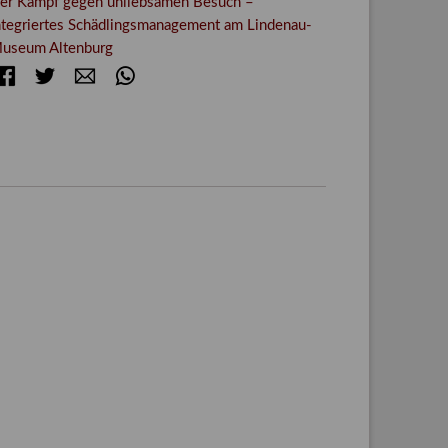
er Kampf gegen unliebsamen Besuch –
ntegriertes Schädlingsmanagement am Lindenau-
useum Altenburg
Facebook
Twitter
E-mail
WhatsApp