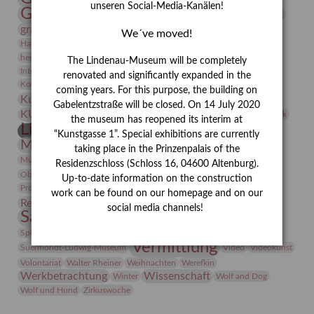
unseren Social-Media-Kanälen!
Gerhard Altenbourg
Grafik
Gerhard Kurt Müller
grafische sammlung
griechische Mythologie
We´ve moved!
Heldinnen
Hanns-Conon von der Gabelentz
Heinrich Kirchhoff
herman de vries
Humboldt
Insekten
The Lindenau-Museum will be completely
Integriertes Schädlingsmanagement
Italien
Jahresempfang
Jubiläum
renovated and significantly expanded in the
Kunst
Kolosseum
Kooperationsausstellung
Korkmodelle
coming years. For this purpose, the building on
Kunstvermittlung
Kunstmuseum
Kunst von Kühl
Gabelentzstraße will be closed. On 14 July 2020
Künstler
KUNSTWAND
Künstlerin
Kurs
Lehmbruck
the museum has reopened its interim at
Lindenau-Museum
Marstall
Messeakademie
“Kunstgasse 1”. Special exhibitions are currently
Museumsgeschichte
Museumsnacht
taking place in the Prinzenpalais of the
Natur
Museumspädagogik
Mäzen
Napoleon
Neue Remise
Residenzschloss (Schloss 16, 04600 Altenburg).
Objekt im Fokus
Paul Klee
Peter Schnürpel
Phelloplastik
Pohlhof
Up-to-date information on the construction
Provenienzforschung
Provenienz
work can be found on our homepage and on our
Restaurierung
Restitution
Rudi Lesser
Ruth Wolf-Rehfeld
social media channels!
Sammlung
Samstagszeichner
Skulptur
Sonderausstellung
studio
Studio Bildende Kunst
Sphinx
studioDIGITAL
Vermittlung
Suermondt-Ludwig-Museum
Video
Videokunst
Volontariat
Walter Rheiner
Weihnachten
Werefkin
Werkbetrachtung
Wissenschaft
Winter
Wolf and Dog
Wolf und Hund
Zirkuswoche