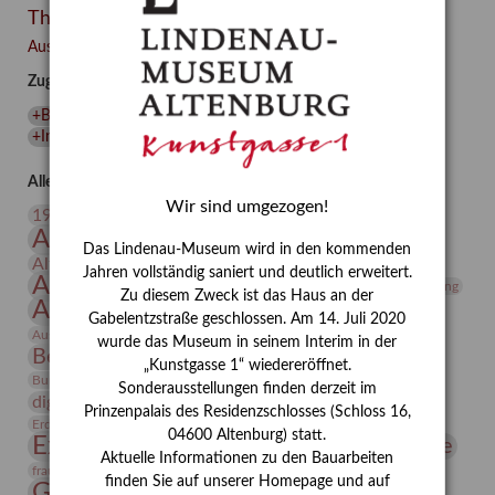
Themen
Besuch
–
Ausgewählte Auszeichnungen zurücksetzen
Integriertes
Zugehörige Auszeichnungen
Schädlingsmanagement
am
+Bernhard August von Lindenau
(
1
)
Lindenau-
+Integriertes Schädlingsmanagement
(
1
)
Museum
Altenburg
Alle Auszeichnungen (106)
Wir sind umgezogen!
20. Jahrhundert
19. Jahrhundert
Altenburg
Altenburger Museen
Das Lindenau-Museum wird in den kommenden
Altenburger Praxisjahr
Altenburger Schlossberg
Jahren vollständig saniert und deutlich erweitert.
Antike
Archäologie
Architektur
Archiv
Asta Gröting
Zu diesem Zweck ist das Haus an der
Ausstellung
Ausstellung "Berliner Blätter"
Gabelentzstraße geschlossen. Am 14. Juli 2020
Bauhaus
Ausstellung „Vier Winde“
Berlin in den Zwanziger Jahren
wurde das Museum in seinem Interim in der
Bernhard August von Lindenau
Bibliothek
„Kunstgasse 1“ wiedereröffnet.
Conrad Felixmüller
Burg Posterstein
Depot
Der Blaue Reiter
Sonderausstellungen finden derzeit im
digitallabor
Entartete Kunst
Enteignung
Prinzenpalais des Residenzschlosses (Schloss 16,
estrusker
Erdmann Julius Dietrich
Erlebnisportal
Exlibris
04600 Altenburg) statt.
Expressionismus
Fotografie
Florenz
Festrede
Aktuelle Informationen zu den Bauarbeiten
Frauen in der Antike und heute
frauen
finden Sie auf unserer Homepage und auf
Gerhard-Altenbourg-Preis