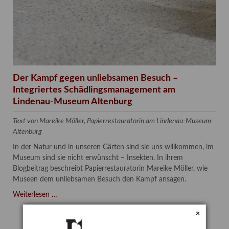
Der Kampf gegen unliebsamen Besuch –
Integriertes Schädlingsmanagement am
Lindenau-Museum Altenburg
Text von Mareike Möller, Papierrestauratorin am Lindenau-Museum
Altenburg
In der Natur und in unseren Gärten sind sie uns willkommen, im
Museum sind sie nicht erwünscht – Insekten. In ihrem
Blogbeitrag beschreibt Papierrestauratorin Mareike Möller, wie
Museen dem unliebsamen Besuch den Kampf ansagen.
Der
Weiterlesen …
Kampf
×
gegen
unliebsamen