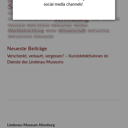
Restaurierung
Restitution
Rudi Lesser
Ruth Wolf-Rehfeld
social media channels!
Sammlung
Samstagszeichner
Skulptur
Sonderausstellung
studio
Studio Bildende Kunst
Sphinx
studioDIGITAL
Vermittlung
Suermondt-Ludwig-Museum
Video
Videokunst
Volontariat
Walter Rheiner
Weihnachten
Werefkin
Werkbetrachtung
Wissenschaft
Winter
Wolf and Dog
Wolf und Hund
Zirkuswoche
Neueste Beiträge
Verschenkt, verkauft, vergessen? – Kunstdetektivinnen im
Dienste des Lindenau-Museums
Facebook
Twitter
E-mail
WhatsApp
Lindenau-Museum Altenburg