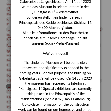
Gabelentzstraße geschlossen. Am 14. Juli 2020
Bauhaus
Ausstellung „Vier Winde“
Berlin in den Zwanziger Jahren
wurde das Museum in seinem Interim in der
Bernhard August von Lindenau
Bibliothek
„Kunstgasse 1“ wiedereröffnet.
Conrad Felixmüller
Burg Posterstein
Depot
Der Blaue Reiter
Sonderausstellungen finden derzeit im
digitallabor
Entartete Kunst
Enteignung
Prinzenpalais des Residenzschlosses (Schloss 16,
estrusker
Erdmann Julius Dietrich
Erlebnisportal
Exlibris
Expressionismus
04600 Altenburg) statt.
Fotografie
Florenz
Festrede
Aktuelle Informationen zu den Bauarbeiten
Frauen in der Antike und heute
frauen
Gerhard-Altenbourg-Preis
finden Sie auf unserer Homepage und auf
unseren Social-Media-Kanälen!
Gerhard Altenbourg
Grafik
Gerhard Kurt Müller
grafische sammlung
griechische Mythologie
We´ve moved!
Heldinnen
Hanns-Conon von der Gabelentz
Heinrich Kirchhoff
herman de vries
Humboldt
Insekten
The Lindenau-Museum will be completely
Integriertes Schädlingsmanagement
Italien
Jahresempfang
Jubiläum
renovated and significantly expanded in the
Kunst
Kolosseum
Kooperationsausstellung
Korkmodelle
coming years. For this purpose, the building on
Kunstvermittlung
Kunstmuseum
Kunst von Kühl
Gabelentzstraße will be closed. On 14 July 2020
Künstler
KUNSTWAND
Künstlerin
Kurs
Lehmbruck
the museum has reopened its interim at
Lindenau-Museum
Marstall
Messeakademie
“Kunstgasse 1”. Special exhibitions are currently
Museumsgeschichte
Museumsnacht
taking place in the Prinzenpalais of the
Natur
Museumspädagogik
Mäzen
Napoleon
Neue Remise
Residenzschloss (Schloss 16, 04600 Altenburg).
Objekt im Fokus
Paul Klee
Peter Schnürpel
Phelloplastik
Pohlhof
Up-to-date information on the construction
Provenienzforschung
Provenienz
work can be found on our homepage and on our