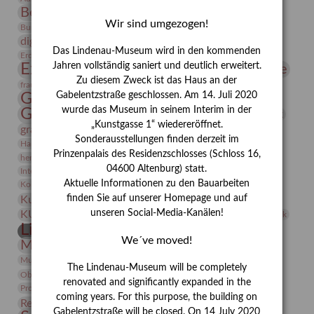
Bernhard August von Lindenau
Bibliothek
Wir sind umgezogen!
Conrad Felixmüller
Burg Posterstein
Depot
Der Blaue Reiter
digitallabor
Entartete Kunst
Enteignung
Das Lindenau-Museum wird in den kommenden
estrusker
Erdmann Julius Dietrich
Erlebnisportal
Exlibris
Expressionismus
Jahren vollständig saniert und deutlich erweitert.
Fotografie
Florenz
Festrede
Zu diesem Zweck ist das Haus an der
Frauen in der Antike und heute
frauen
Gerhard-Altenbourg-Preis
Gabelentzstraße geschlossen. Am 14. Juli 2020
wurde das Museum in seinem Interim in der
Gerhard Altenbourg
Grafik
Gerhard Kurt Müller
„Kunstgasse 1“ wiedereröffnet.
grafische sammlung
griechische Mythologie
Sonderausstellungen finden derzeit im
Heldinnen
Hanns-Conon von der Gabelentz
Heinrich Kirchhoff
Prinzenpalais des Residenzschlosses (Schloss 16,
herman de vries
Humboldt
Insekten
04600 Altenburg) statt.
Integriertes Schädlingsmanagement
Italien
Jahresempfang
Jubiläum
Kunst
Aktuelle Informationen zu den Bauarbeiten
Kolosseum
Kooperationsausstellung
Korkmodelle
Kunstvermittlung
finden Sie auf unserer Homepage und auf
Kunstmuseum
Kunst von Kühl
Künstler
unseren Social-Media-Kanälen!
KUNSTWAND
Künstlerin
Kurs
Lehmbruck
Lindenau-Museum
Marstall
Messeakademie
We´ve moved!
Museumsgeschichte
Museumsnacht
Natur
Museumspädagogik
Mäzen
Napoleon
Neue Remise
The Lindenau-Museum will be completely
Objekt im Fokus
Paul Klee
Peter Schnürpel
Phelloplastik
Pohlhof
renovated and significantly expanded in the
Provenienzforschung
Provenienz
coming years. For this purpose, the building on
Restaurierung
Restitution
Rudi Lesser
Ruth Wolf-Rehfeld
Gabelentzstraße will be closed. On 14 July 2020