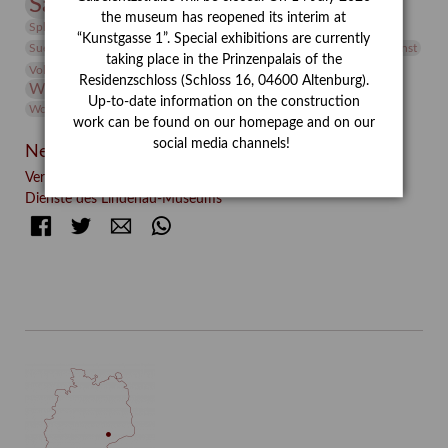
Sammlung
Samstagszeichner
Skulptur
Sonderausstellung
the museum has reopened its interim at
studio
Studio Bildende Kunst
Sphinx
studioDIGITAL
“Kunstgasse 1”. Special exhibitions are currently
Vermittlung
Suermondt-Ludwig-Museum
Video
Videokunst
taking place in the Prinzenpalais of the
Volontariat
Walter Rheiner
Weihnachten
Werefkin
Residenzschloss (Schloss 16, 04600 Altenburg).
Werkbetrachtung
Wissenschaft
Winter
Wolf and Dog
Up-to-date information on the construction
Wolf und Hund
Zirkuswoche
work can be found on our homepage and on our
social media channels!
Neueste Beiträge
Verschenkt, verkauft, vergessen? – Kunstdetektivinnen im
Dienste des Lindenau-Museums
Facebook
Twitter
E-mail
WhatsApp