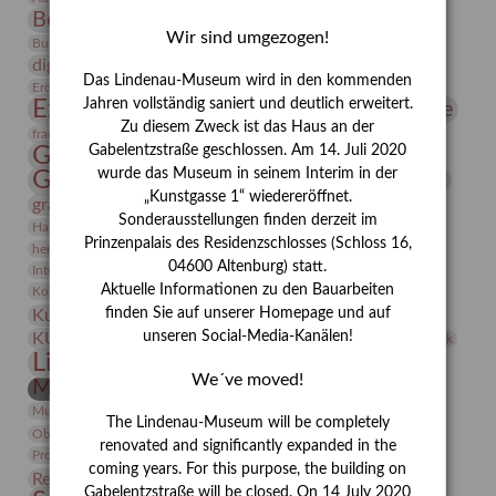
Bernhard August von Lindenau
Bibliothek
Wir sind umgezogen!
Conrad Felixmüller
Burg Posterstein
Depot
Der Blaue Reiter
digitallabor
Entartete Kunst
Enteignung
Das Lindenau-Museum wird in den kommenden
estrusker
Erdmann Julius Dietrich
Erlebnisportal
Exlibris
Expressionismus
Jahren vollständig saniert und deutlich erweitert.
Fotografie
Florenz
Festrede
Zu diesem Zweck ist das Haus an der
Frauen in der Antike und heute
frauen
Gerhard-Altenbourg-Preis
Gabelentzstraße geschlossen. Am 14. Juli 2020
wurde das Museum in seinem Interim in der
Gerhard Altenbourg
Grafik
Gerhard Kurt Müller
„Kunstgasse 1“ wiedereröffnet.
grafische sammlung
griechische Mythologie
Sonderausstellungen finden derzeit im
Heldinnen
Hanns-Conon von der Gabelentz
Heinrich Kirchhoff
Prinzenpalais des Residenzschlosses (Schloss 16,
herman de vries
Humboldt
Insekten
04600 Altenburg) statt.
Integriertes Schädlingsmanagement
Italien
Jahresempfang
Jubiläum
Kunst
Aktuelle Informationen zu den Bauarbeiten
Kolosseum
Kooperationsausstellung
Korkmodelle
Kunstvermittlung
finden Sie auf unserer Homepage und auf
Kunstmuseum
Kunst von Kühl
Künstler
unseren Social-Media-Kanälen!
KUNSTWAND
Künstlerin
Kurs
Lehmbruck
Lindenau-Museum
Marstall
Messeakademie
We´ve moved!
Museumsgeschichte
Museumsnacht
Natur
Museumspädagogik
Mäzen
Napoleon
Neue Remise
The Lindenau-Museum will be completely
Objekt im Fokus
Paul Klee
Peter Schnürpel
Phelloplastik
Pohlhof
renovated and significantly expanded in the
Provenienzforschung
Provenienz
coming years. For this purpose, the building on
Restaurierung
Restitution
Rudi Lesser
Ruth Wolf-Rehfeld
Gabelentzstraße will be closed. On 14 July 2020