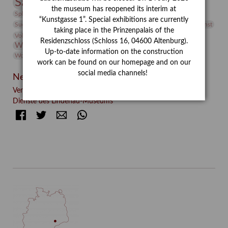
Sammlung
Samstagszeichner
Skulptur
Sonderausstellung
the museum has reopened its interim at
studio
Studio Bildende Kunst
Sphinx
studioDIGITAL
“Kunstgasse 1”. Special exhibitions are currently
Vermittlung
Suermondt-Ludwig-Museum
Video
Videokunst
taking place in the Prinzenpalais of the
Volontariat
Walter Rheiner
Weihnachten
Werefkin
Residenzschloss (Schloss 16, 04600 Altenburg).
Werkbetrachtung
Wissenschaft
Winter
Wolf and Dog
Up-to-date information on the construction
Wolf und Hund
Zirkuswoche
work can be found on our homepage and on our
social media channels!
Neueste Beiträge
Verschenkt, verkauft, vergessen? – Kunstdetektivinnen im
Dienste des Lindenau-Museums
Facebook
Twitter
E-mail
WhatsApp