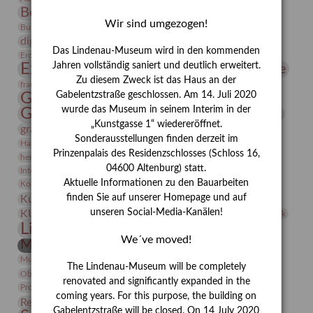
Bernhard August von Lindenau
Bibliothek
Wir sind umgezogen!
Conrad Felixmüller
Burg Posterstein
Depot
Der Blaue Reiter
digitallabor
Entartete Kunst
Enteignung
Das Lindenau-Museum wird in den kommenden
estrusker
Erdmann Julius Dietrich
Erlebnisportal
Exlibris
Expressionismus
Jahren vollständig saniert und deutlich erweitert.
Fotografie
Florenz
Festrede
Zu diesem Zweck ist das Haus an der
Frauen in der Antike und heute
frauen
Gerhard-Altenbourg-Preis
Gabelentzstraße geschlossen. Am 14. Juli 2020
wurde das Museum in seinem Interim in der
Gerhard Altenbourg
Grafik
Gerhard Kurt Müller
„Kunstgasse 1“ wiedereröffnet.
grafische sammlung
griechische Mythologie
Sonderausstellungen finden derzeit im
Heldinnen
Hanns-Conon von der Gabelentz
Heinrich Kirchhoff
Prinzenpalais des Residenzschlosses (Schloss 16,
herman de vries
Humboldt
Insekten
04600 Altenburg) statt.
Integriertes Schädlingsmanagement
Italien
Jahresempfang
Jubiläum
Kunst
Aktuelle Informationen zu den Bauarbeiten
Kolosseum
Kooperationsausstellung
Korkmodelle
Kunstvermittlung
finden Sie auf unserer Homepage und auf
Kunstmuseum
Kunst von Kühl
Künstler
unseren Social-Media-Kanälen!
KUNSTWAND
Künstlerin
Kurs
Lehmbruck
Lindenau-Museum
Marstall
Messeakademie
We´ve moved!
Museumsgeschichte
Museumsnacht
Natur
Museumspädagogik
Mäzen
Napoleon
Neue Remise
The Lindenau-Museum will be completely
Objekt im Fokus
Paul Klee
Peter Schnürpel
Phelloplastik
Pohlhof
renovated and significantly expanded in the
Provenienzforschung
Provenienz
coming years. For this purpose, the building on
Restaurierung
Restitution
Rudi Lesser
Ruth Wolf-Rehfeld
Gabelentzstraße will be closed. On 14 July 2020