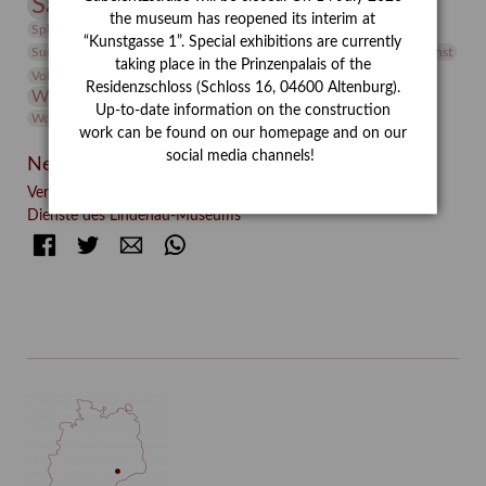
Sammlung
Samstagszeichner
Skulptur
Sonderausstellung
the museum has reopened its interim at
studio
Studio Bildende Kunst
Sphinx
studioDIGITAL
“Kunstgasse 1”. Special exhibitions are currently
Vermittlung
Suermondt-Ludwig-Museum
Video
Videokunst
taking place in the Prinzenpalais of the
Volontariat
Walter Rheiner
Weihnachten
Werefkin
Residenzschloss (Schloss 16, 04600 Altenburg).
Werkbetrachtung
Wissenschaft
Winter
Wolf and Dog
Up-to-date information on the construction
Wolf und Hund
Zirkuswoche
work can be found on our homepage and on our
social media channels!
Neueste Beiträge
Verschenkt, verkauft, vergessen? – Kunstdetektivinnen im
Dienste des Lindenau-Museums
Facebook
Twitter
E-mail
WhatsApp