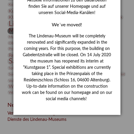
Aktuelle Informationen zu den Bauarbeiten
Kunst
Kolosseum
Kooperationsausstellung
Korkmodelle
finden Sie auf unserer Homepage und auf
Kunstvermittlung
Kunstmuseum
Kunst von Kühl
unseren Social-Media-Kanälen!
Künstler
KUNSTWAND
Künstlerin
Kurs
Lehmbruck
Lindenau-Museum
Marstall
Messeakademie
We´ve moved!
Museumsgeschichte
Museumsnacht
Natur
The Lindenau-Museum will be completely
Museumspädagogik
Mäzen
Napoleon
Neue Remise
renovated and significantly expanded in the
Objekt im Fokus
Paul Klee
Peter Schnürpel
Phelloplastik
Pohlhof
Provenienzforschung
coming years. For this purpose, the building on
Provenienz
Restaurierung
Gabelentzstraße will be closed. On 14 July 2020
Restitution
Rudi Lesser
Ruth Wolf-Rehfeld
Sammlung
the museum has reopened its interim at
Samstagszeichner
Skulptur
Sonderausstellung
studio
Studio Bildende Kunst
“Kunstgasse 1”. Special exhibitions are currently
Sphinx
studioDIGITAL
Vermittlung
taking place in the Prinzenpalais of the
Suermondt-Ludwig-Museum
Video
Videokunst
Residenzschloss (Schloss 16, 04600 Altenburg).
Volontariat
Walter Rheiner
Weihnachten
Werefkin
Werkbetrachtung
Wissenschaft
Up-to-date information on the construction
Winter
Wolf and Dog
Wolf und Hund
Zirkuswoche
work can be found on our homepage and on our
social media channels!
Neueste Beiträge
Verschenkt, verkauft, vergessen? – Kunstdetektivinnen im
Dienste des Lindenau-Museums
Facebook
Twitter
E-mail
WhatsApp