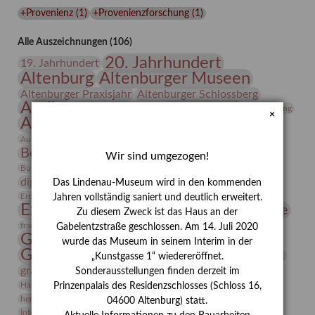
Lindenau-
+Provenienz
(
1
)
+Provenienzforschung
(
1
)
Museums
Alle Auszeichnungen (106)
20. Jahrhundert
19. Jahrhundert
Altenburg
Altenburger Museen
Altenburger Praxisjahr
Altenburger Schlossberg
Antike
Archäologie
Architektur
Archiv
Asta Gröting
×
Ausstellung
Ausstellung "Berliner Blätter"
Bauhaus
Ausstellung „Vier Winde“
Berlin in den Zwanziger Jahren
Bernhard August von Lindenau
Bibliothek
Wir sind umgezogen!
Conrad Felixmüller
Burg Posterstein
Depot
Der Blaue Reiter
digitallabor
Entartete Kunst
Enteignung
Das Lindenau-Museum wird in den kommenden
estrusker
Erdmann Julius Dietrich
Erlebnisportal
Exlibris
Jahren vollständig saniert und deutlich erweitert.
Expressionismus
Fotografie
Florenz
Festrede
Zu diesem Zweck ist das Haus an der
Frauen in der Antike und heute
frauen
Gabelentzstraße geschlossen. Am 14. Juli 2020
Gerhard-Altenbourg-Preis
wurde das Museum in seinem Interim in der
Gerhard Altenbourg
Grafik
Gerhard Kurt Müller
„Kunstgasse 1“ wiedereröffnet.
grafische sammlung
griechische Mythologie
Sonderausstellungen finden derzeit im
Heldinnen
Hanns-Conon von der Gabelentz
Heinrich Kirchhoff
Prinzenpalais des Residenzschlosses (Schloss 16,
herman de vries
Humboldt
Insekten
04600 Altenburg) statt.
Integriertes Schädlingsmanagement
Italien
Jahresempfang
Jubiläum