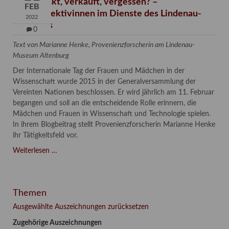
Verschenkt, verkauft, vergessen? –
FEB
Kunstdetektivinnen im Dienste des Lindenau-
2022
Museums
0
Text von Marianne Henke, Provenienzforscherin am Lindenau-
Museum Altenburg
Der Internationale Tag der Frauen und Mädchen in der
Wissenschaft wurde 2015 in der Generalversammlung der
Vereinten Nationen beschlossen. Er wird jährlich am 11. Februar
begangen und soll an die entscheidende Rolle erinnern, die
Mädchen und Frauen in Wissenschaft und Technologie spielen.
In ihrem Blogbeitrag stellt Provenienzforscherin Marianne Henke
ihr Tätigkeitsfeld vor.
Verschenkt,
Weiterlesen …
verkauft,
vergessen?
–
Themen
Kunstdetektivinnen
im
Ausgewählte Auszeichnungen zurücksetzen
Dienste
Zugehörige Auszeichnungen
des