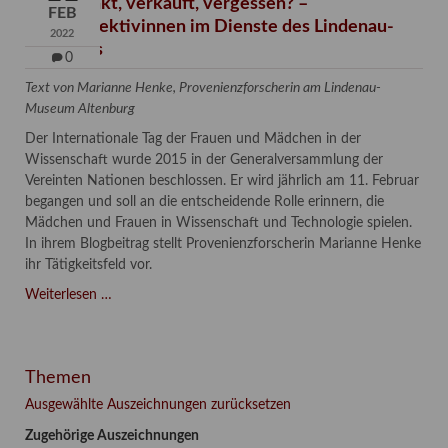
Verschenkt, verkauft, vergessen? –
FEB
Kunstdetektivinnen im Dienste des Lindenau-
2022
Museums
0
Text von Marianne Henke, Provenienzforscherin am Lindenau-
Museum Altenburg
Der Internationale Tag der Frauen und Mädchen in der
Wissenschaft wurde 2015 in der Generalversammlung der
Vereinten Nationen beschlossen. Er wird jährlich am 11. Februar
begangen und soll an die entscheidende Rolle erinnern, die
Mädchen und Frauen in Wissenschaft und Technologie spielen.
In ihrem Blogbeitrag stellt Provenienzforscherin Marianne Henke
ihr Tätigkeitsfeld vor.
Verschenkt,
Weiterlesen …
verkauft,
vergessen?
–
Themen
Kunstdetektivinnen
im
Ausgewählte Auszeichnungen zurücksetzen
Dienste
Zugehörige Auszeichnungen
des