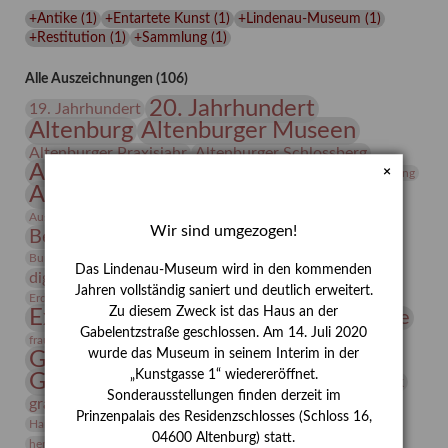
Lindenau-
+Antike
(
1
)
+Entartete Kunst
(
1
)
+Lindenau-Museum
(
1
)
Museums
+Restitution
(
1
)
+Sammlung
(
1
)
Alle Auszeichnungen (106)
20. Jahrhundert
19. Jahrhundert
Altenburg
Altenburger Museen
Altenburger Praxisjahr
Altenburger Schlossberg
Antike
Archäologie
Architektur
×
Archiv
Asta Gröting
Ausstellung
Ausstellung "Berliner Blätter"
Bauhaus
Ausstellung „Vier Winde“
Berlin in den Zwanziger Jahren
Wir sind umgezogen!
Bernhard August von Lindenau
Bibliothek
Conrad Felixmüller
Burg Posterstein
Depot
Der Blaue Reiter
Das Lindenau-Museum wird in den kommenden
digitallabor
Entartete Kunst
Enteignung
Jahren vollständig saniert und deutlich erweitert.
estrusker
Erdmann Julius Dietrich
Erlebnisportal
Exlibris
Zu diesem Zweck ist das Haus an der
Expressionismus
Fotografie
Florenz
Festrede
Gabelentzstraße geschlossen. Am 14. Juli 2020
Frauen in der Antike und heute
frauen
wurde das Museum in seinem Interim in der
Gerhard-Altenbourg-Preis
„Kunstgasse 1“ wiedereröffnet.
Gerhard Altenbourg
Grafik
Gerhard Kurt Müller
Sonderausstellungen finden derzeit im
grafische sammlung
griechische Mythologie
Prinzenpalais des Residenzschlosses (Schloss 16,
Heldinnen
Hanns-Conon von der Gabelentz
Heinrich Kirchhoff
04600 Altenburg) statt.
herman de vries
Humboldt
Insekten