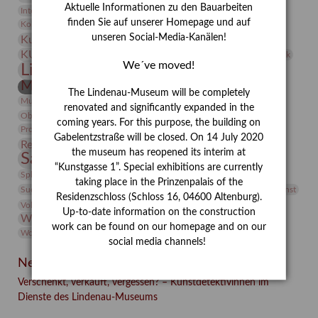
Aktuelle Informationen zu den Bauarbeiten
Integriertes Schädlingsmanagement
Italien
Jahresempfang
Jubiläum
Kunst
finden Sie auf unserer Homepage und auf
Kolosseum
Kooperationsausstellung
Korkmodelle
unseren Social-Media-Kanälen!
Kunstvermittlung
Kunstmuseum
Kunst von Kühl
Künstler
KUNSTWAND
Künstlerin
Kurs
Lehmbruck
We´ve moved!
Lindenau-Museum
Marstall
Messeakademie
Museumsgeschichte
Museumsnacht
The Lindenau-Museum will be completely
Natur
Museumspädagogik
Mäzen
Napoleon
Neue Remise
renovated and significantly expanded in the
Objekt im Fokus
Paul Klee
Peter Schnürpel
Phelloplastik
Pohlhof
coming years. For this purpose, the building on
Provenienzforschung
Provenienz
Gabelentzstraße will be closed. On 14 July 2020
Restaurierung
Restitution
Rudi Lesser
Ruth Wolf-Rehfeld
the museum has reopened its interim at
Sammlung
Samstagszeichner
Skulptur
Sonderausstellung
“Kunstgasse 1”. Special exhibitions are currently
studio
Studio Bildende Kunst
Sphinx
studioDIGITAL
taking place in the Prinzenpalais of the
Vermittlung
Suermondt-Ludwig-Museum
Video
Videokunst
Residenzschloss (Schloss 16, 04600 Altenburg).
Volontariat
Walter Rheiner
Weihnachten
Werefkin
Up-to-date information on the construction
Werkbetrachtung
Wissenschaft
Winter
Wolf and Dog
work can be found on our homepage and on our
Wolf und Hund
Zirkuswoche
social media channels!
Neueste Beiträge
Verschenkt, verkauft, vergessen? – Kunstdetektivinnen im
Dienste des Lindenau-Museums
Facebook
Twitter
E-mail
WhatsApp