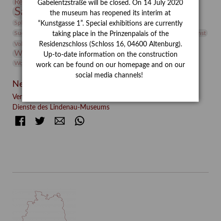
Restaurierung
Restitution
Rudi Lesser
Ruth Wolf-Rehfeld
Gabelentzstraße will be closed. On 14 July 2020
Sammlung
Samstagszeichner
Skulptur
Sonderausstellung
the museum has reopened its interim at
studio
Studio Bildende Kunst
Sphinx
studioDIGITAL
“Kunstgasse 1”. Special exhibitions are currently
Vermittlung
Suermondt-Ludwig-Museum
Video
Videokunst
taking place in the Prinzenpalais of the
Volontariat
Walter Rheiner
Weihnachten
Werefkin
Residenzschloss (Schloss 16, 04600 Altenburg).
Werkbetrachtung
Wissenschaft
Winter
Wolf and Dog
Up-to-date information on the construction
Wolf und Hund
Zirkuswoche
work can be found on our homepage and on our
social media channels!
Neueste Beiträge
Verschenkt, verkauft, vergessen? – Kunstdetektivinnen im
Dienste des Lindenau-Museums
Facebook
Twitter
E-mail
WhatsApp