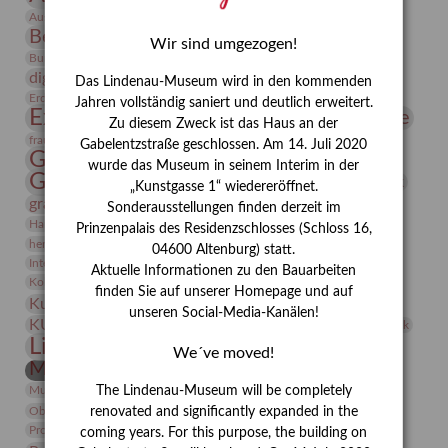
Bauhaus
Ausstellung „Vier Winde“
Berlin in den Zwanziger Jahren
Bernhard August von Lindenau
Bibliothek
Wir sind umgezogen!
Conrad Felixmüller
Burg Posterstein
Depot
Der Blaue Reiter
digitallabor
Entartete Kunst
Enteignung
Das Lindenau-Museum wird in den kommenden
estrusker
Erdmann Julius Dietrich
Erlebnisportal
Exlibris
Jahren vollständig saniert und deutlich erweitert.
Expressionismus
Fotografie
Florenz
Festrede
Zu diesem Zweck ist das Haus an der
Frauen in der Antike und heute
frauen
Gabelentzstraße geschlossen. Am 14. Juli 2020
Gerhard-Altenbourg-Preis
wurde das Museum in seinem Interim in der
Gerhard Altenbourg
Grafik
Gerhard Kurt Müller
„Kunstgasse 1“ wiedereröffnet.
grafische sammlung
griechische Mythologie
Sonderausstellungen finden derzeit im
Heldinnen
Hanns-Conon von der Gabelentz
Heinrich Kirchhoff
Prinzenpalais des Residenzschlosses (Schloss 16,
herman de vries
Humboldt
Insekten
04600 Altenburg) statt.
Integriertes Schädlingsmanagement
Italien
Jahresempfang
Jubiläum
Aktuelle Informationen zu den Bauarbeiten
Kunst
Kolosseum
Kooperationsausstellung
Korkmodelle
finden Sie auf unserer Homepage und auf
Kunstvermittlung
Kunstmuseum
Kunst von Kühl
unseren Social-Media-Kanälen!
Künstler
KUNSTWAND
Künstlerin
Kurs
Lehmbruck
Lindenau-Museum
Marstall
Messeakademie
We´ve moved!
Museumsgeschichte
Museumsnacht
Natur
Museumspädagogik
Mäzen
Napoleon
Neue Remise
The Lindenau-Museum will be completely
Objekt im Fokus
Paul Klee
Peter Schnürpel
Phelloplastik
Pohlhof
renovated and significantly expanded in the
Provenienzforschung
Provenienz
coming years. For this purpose, the building on