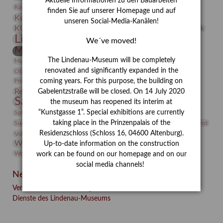
Aktuelle Informationen zu den Bauarbeiten
Kunst
Kolosseum
Kooperationsausstellung
Korkmodelle
finden Sie auf unserer Homepage und auf
Kunstvermittlung
Kunstmuseum
Kunst von Kühl
unseren Social-Media-Kanälen!
Künstler
KUNSTWAND
Künstlerin
Kurs
Lehmbruck
Lindenau-Museum
Marstall
Messeakademie
We´ve moved!
Museumsgeschichte
Museumsnacht
Natur
The Lindenau-Museum will be completely
Museumspädagogik
Mäzen
Napoleon
Neue Remise
renovated and significantly expanded in the
Objekt im Fokus
Paul Klee
Peter Schnürpel
Phelloplastik
Pohlhof
Provenienzforschung
coming years. For this purpose, the building on
Provenienz
Restaurierung
Gabelentzstraße will be closed. On 14 July 2020
Restitution
Rudi Lesser
Ruth Wolf-Rehfeld
Sammlung
the museum has reopened its interim at
Samstagszeichner
Skulptur
Sonderausstellung
studio
Studio Bildende Kunst
“Kunstgasse 1”. Special exhibitions are currently
Sphinx
studioDIGITAL
Vermittlung
taking place in the Prinzenpalais of the
Suermondt-Ludwig-Museum
Video
Videokunst
Residenzschloss (Schloss 16, 04600 Altenburg).
Volontariat
Walter Rheiner
Weihnachten
Werefkin
Werkbetrachtung
Wissenschaft
Up-to-date information on the construction
Winter
Wolf and Dog
Wolf und Hund
Zirkuswoche
work can be found on our homepage and on our
social media channels!
Neueste Beiträge
Verschenkt, verkauft, vergessen? – Kunstdetektivinnen im
Dienste des Lindenau-Museums
Facebook
Twitter
E-mail
WhatsApp