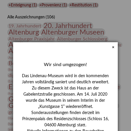
Lindenau-
+Enteignung
(
1
)
+Provenienz
(
1
)
+Restitution
(
1
)
Museums
Alle Auszeichnungen (106)
20. Jahrhundert
19. Jahrhundert
Altenburg
Altenburger Museen
Altenburger Praxisjahr
Altenburger Schlossberg
Antike
Archäologie
Architektur
Archiv
Asta Gröting
×
Ausstellung
Ausstellung "Berliner Blätter"
Bauhaus
Ausstellung „Vier Winde“
Berlin in den Zwanziger Jahren
Bernhard August von Lindenau
Bibliothek
Wir sind umgezogen!
Conrad Felixmüller
Burg Posterstein
Depot
Der Blaue Reiter
digitallabor
Entartete Kunst
Enteignung
Das Lindenau-Museum wird in den kommenden
estrusker
Erdmann Julius Dietrich
Erlebnisportal
Exlibris
Jahren vollständig saniert und deutlich erweitert.
Expressionismus
Fotografie
Florenz
Festrede
Zu diesem Zweck ist das Haus an der
Frauen in der Antike und heute
frauen
Gabelentzstraße geschlossen. Am 14. Juli 2020
Gerhard-Altenbourg-Preis
wurde das Museum in seinem Interim in der
Gerhard Altenbourg
Grafik
Gerhard Kurt Müller
„Kunstgasse 1“ wiedereröffnet.
grafische sammlung
griechische Mythologie
Sonderausstellungen finden derzeit im
Heldinnen
Hanns-Conon von der Gabelentz
Heinrich Kirchhoff
Prinzenpalais des Residenzschlosses (Schloss 16,
herman de vries
Humboldt
Insekten
04600 Altenburg) statt.
Integriertes Schädlingsmanagement
Italien
Jahresempfang
Jubiläum