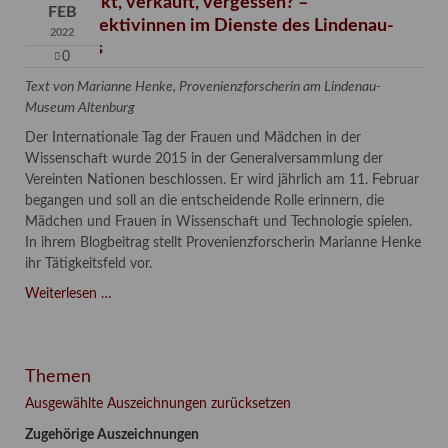
Verschenkt, verkauft, vergessen? –
FEB
Kunstdetektivinnen im Dienste des Lindenau-
2022
Museums
0
Text von Marianne Henke, Provenienzforscherin am Lindenau-
Museum Altenburg
Der Internationale Tag der Frauen und Mädchen in der
Wissenschaft wurde 2015 in der Generalversammlung der
Vereinten Nationen beschlossen. Er wird jährlich am 11. Februar
begangen und soll an die entscheidende Rolle erinnern, die
Mädchen und Frauen in Wissenschaft und Technologie spielen.
In ihrem Blogbeitrag stellt Provenienzforscherin Marianne Henke
ihr Tätigkeitsfeld vor.
Verschenkt,
Weiterlesen …
verkauft,
vergessen?
–
Themen
Kunstdetektivinnen
im
Ausgewählte Auszeichnungen zurücksetzen
Dienste
Zugehörige Auszeichnungen
des