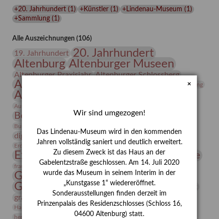
Freunde
+20. Jahrhundert
(
1
)
+Künstler
(
1
)
+Lindenau-Museum
(
1
)
im
+Sammlung
(
1
)
Werk
des
Alle Auszeichnungen (106)
Künstlers
20. Jahrhundert
19. Jahrhundert
Conrad
Altenburg
Altenburger Museen
Felixmüller
Altenburger Praxisjahr
Altenburger Schlossberg
(Part
Antike
Archäologie
Architektur
×
Archiv
Asta Gröting
I/III)
Ausstellung
Ausstellung "Berliner Blätter"
Bauhaus
Ausstellung „Vier Winde“
Berlin in den Zwanziger Jahren
Wir sind umgezogen!
Bernhard August von Lindenau
Bibliothek
Conrad Felixmüller
Burg Posterstein
Depot
Der Blaue Reiter
Das Lindenau-Museum wird in den kommenden
digitallabor
Entartete Kunst
Enteignung
Jahren vollständig saniert und deutlich erweitert.
estrusker
Erdmann Julius Dietrich
Erlebnisportal
Exlibris
Zu diesem Zweck ist das Haus an der
Expressionismus
Fotografie
Florenz
Festrede
Gabelentzstraße geschlossen. Am 14. Juli 2020
Frauen in der Antike und heute
frauen
wurde das Museum in seinem Interim in der
Gerhard-Altenbourg-Preis
„Kunstgasse 1“ wiedereröffnet.
Gerhard Altenbourg
Grafik
Gerhard Kurt Müller
Sonderausstellungen finden derzeit im
grafische sammlung
griechische Mythologie
Prinzenpalais des Residenzschlosses (Schloss 16,
Heldinnen
Hanns-Conon von der Gabelentz
Heinrich Kirchhoff
04600 Altenburg) statt.
herman de vries
Humboldt
Insekten