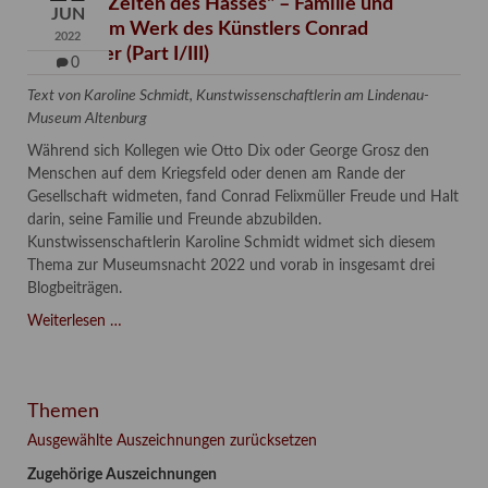
"Liebe in Zeiten des Hasses" – Familie und
JUN
Freunde im Werk des Künstlers Conrad
2022
Felixmüller (Part I/III)
0
Text von Karoline Schmidt, Kunstwissenschaftlerin am Lindenau-
Museum Altenburg
Während sich Kollegen wie Otto Dix oder George Grosz den
Menschen auf dem Kriegsfeld oder denen am Rande der
Gesellschaft widmeten, fand Conrad Felixmüller Freude und Halt
darin, seine Familie und Freunde abzubilden.
Kunstwissenschaftlerin Karoline Schmidt widmet sich diesem
Thema zur Museumsnacht 2022 und vorab in insgesamt drei
Blogbeiträgen.
"Liebe
Weiterlesen …
in
Zeiten
des
Themen
Hasses"
–
Ausgewählte Auszeichnungen zurücksetzen
Familie
Zugehörige Auszeichnungen
und