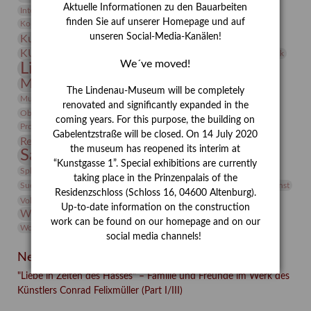
Aktuelle Informationen zu den Bauarbeiten
Integriertes Schädlingsmanagement
Italien
Jahresempfang
Jubiläum
Kunst
finden Sie auf unserer Homepage und auf
Kolosseum
Kooperationsausstellung
Korkmodelle
unseren Social-Media-Kanälen!
Kunstvermittlung
Kunstmuseum
Kunst von Kühl
Künstler
KUNSTWAND
Künstlerin
Kurs
Lehmbruck
We´ve moved!
Lindenau-Museum
Marstall
Messeakademie
Museumsgeschichte
Museumsnacht
The Lindenau-Museum will be completely
Natur
Museumspädagogik
Mäzen
Napoleon
Neue Remise
renovated and significantly expanded in the
Objekt im Fokus
Paul Klee
Peter Schnürpel
Phelloplastik
Pohlhof
coming years. For this purpose, the building on
Provenienzforschung
Provenienz
Gabelentzstraße will be closed. On 14 July 2020
Restaurierung
Restitution
Rudi Lesser
Ruth Wolf-Rehfeld
the museum has reopened its interim at
Sammlung
Samstagszeichner
Skulptur
Sonderausstellung
“Kunstgasse 1”. Special exhibitions are currently
studio
Studio Bildende Kunst
Sphinx
studioDIGITAL
taking place in the Prinzenpalais of the
Vermittlung
Suermondt-Ludwig-Museum
Video
Videokunst
Residenzschloss (Schloss 16, 04600 Altenburg).
Volontariat
Walter Rheiner
Weihnachten
Werefkin
Up-to-date information on the construction
Werkbetrachtung
Wissenschaft
Winter
Wolf and Dog
work can be found on our homepage and on our
Wolf und Hund
Zirkuswoche
social media channels!
Neueste Beiträge
"Liebe in Zeiten des Hasses" – Familie und Freunde im Werk des
Künstlers Conrad Felixmüller (Part I/III)
Facebook
Twitter
E-mail
WhatsApp