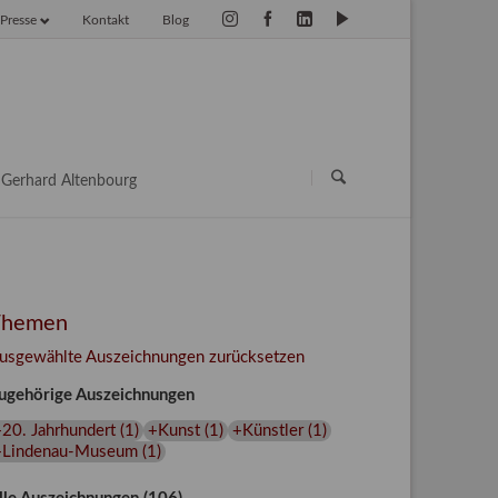
Presse
Kontakt
Blog
vigation
erspringen
Navigation
überspringen
Gerhard Altenbourg
Themen
usgewählte Auszeichnungen zurücksetzen
ugehörige Auszeichnungen
20. Jahrhundert
(
1
)
+Kunst
(
1
)
+Künstler
(
1
)
+Lindenau-Museum
(
1
)