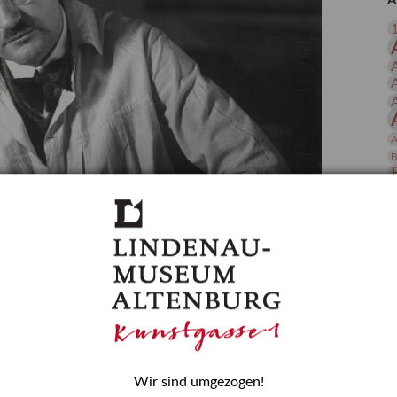
A
 Publikationen
Forschung
skataloge & Editionen
erzeichnis
ten
r
A
ng
B
D
E
Wir sind umgezogen!
H