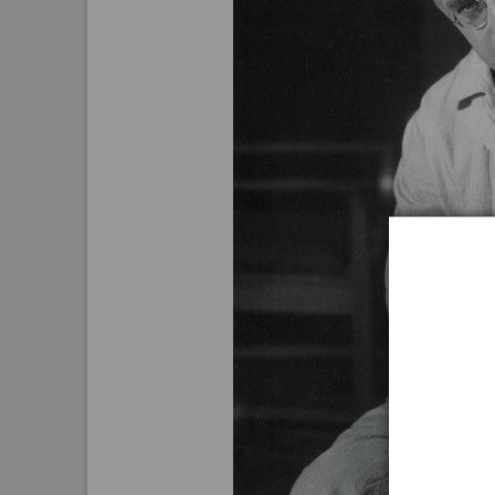
Aktuelle
Bestand
Gesamtv
Grußkar
Kalende
Bestellu