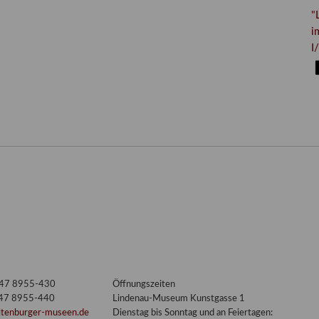
"
i
I/
3447 8955-430
Öffnungszeiten
447 8955-440
Lindenau-Museum Kunstgasse 1
ltenburger-museen.de
Dienstag bis Sonntag und an Feiertagen: