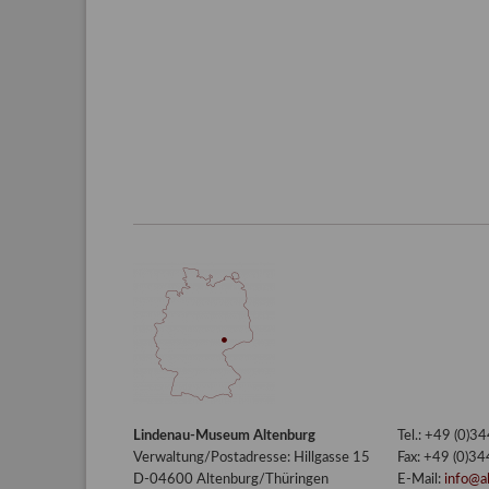
des
Hasses"
–
Familie
und
Freunde
im
Werk
des
Künstlers
Conrad
Felixmüller
(Part
I/III)
Lindenau-Museum Altenburg
Tel.: +49 (0)
Verwaltung/Postadresse: Hillgasse 15
Fax: +49 (0)3
D-04600 Altenburg/Thüringen
E-Mail:
info@a