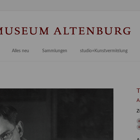
Na
üb
Alles neu
Sammlungen
studio+Kunstvermittlung
 Museum
Planungsstände
Antikensammlungen
studio
Lindenau21PLUS
Frühe italienische Malerei
studioAngebote
Digitalisierung
bellissimo.digital
studioTeam
Provenienzforschung
Malerei 17.–19. Jh.
Angebote für Erwachsene
A
Kulturelle Vermittlung
Deutsche Malerei 20./21. Jh.
Angebote für Kitas
Z
Länderübergreifende kulturtouristische Ziele
 / Praxisprojekt
Grafische Sammlung
Angebote für Schulen
+
nt
Kunstbibliothek
onen
Restaurierung