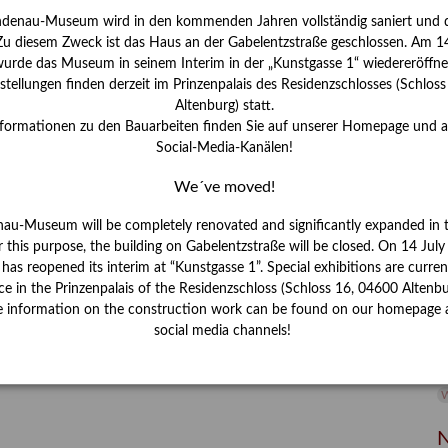
ndenau-Museum wird in den kommenden Jahren vollständig saniert und d
I
 Zu diesem Zweck ist das Haus an der Gabelentzstraße geschlossen. Am 14
J
urde das Museum in seinem Interim in der „Kunstgasse 1“ wiedereröffne
tellungen finden derzeit im Prinzenpalais des Residenzschlosses (Schlos
K
Altenburg) statt.
nformationen zu den Bauarbeiten finden Sie auf unserer Homepage und 
Social-Media-Kanälen!
M
es" – Familie und Freunde im Werk des
We´ve moved!
 (Part I/III)
P
nau-Museum will be completely renovated and significantly expanded in 
senschaftlerin am Lindenau-Museum Altenburg
r this purpose, the building on Gabelentzstraße will be closed. On 14 Jul
R
s reopened its interim at “Kunstgasse 1”. Special exhibitions are curren
x oder George Grosz den Menschen auf dem Kriegsfeld
ce in the Prinzenpalais of the Residenzschloss (Schloss 16, 04600 Altenbu
S
t widmeten, fand Conrad Felixmüller Freude und Halt darin,
e information on the construction work can be found on our homepage 
n. Kunstwissenschaftlerin Karoline Schmidt widmet sich
social media channels!
S
2 und vorab in insgesamt drei Blogbeiträgen.
V
W
W
N