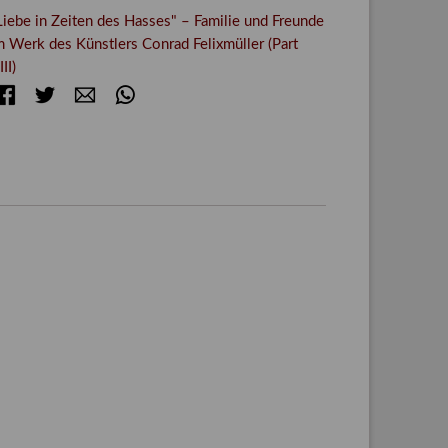
Liebe in Zeiten des Hasses" – Familie und Freunde
m Werk des Künstlers Conrad Felixmüller (Part
III)
Facebook
Twitter
E-mail
WhatsApp