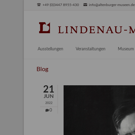
+49 (0)3447 8955-430
info@altenburger-museen.de
SUCHEN
Ausstellungen
Veranstaltungen
Museum
Vorschau
Über das
Blog
Aktuell
Aktuelles
Archiv
Besuch
21
Digitales
JUN
Team
2022
Praktikum
0
Engageme
Publikati