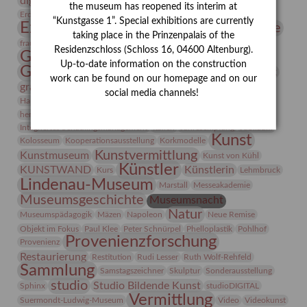
digitallabor
Entartete Kunst
Enteignung
the museum has reopened its interim at
estrusker
Erdmann Julius Dietrich
Erlebnisportal
Exlibris
“Kunstgasse 1”. Special exhibitions are currently
Expressionismus
Fotografie
Florenz
Festrede
taking place in the Prinzenpalais of the
Frauen in der Antike und heute
frauen
Residenzschloss (Schloss 16, 04600 Altenburg).
Gerhard-Altenbourg-Preis
Up-to-date information on the construction
Gerhard Altenbourg
Grafik
Gerhard Kurt Müller
work can be found on our homepage and on our
grafische sammlung
griechische Mythologie
social media channels!
Heldinnen
Hanns-Conon von der Gabelentz
Heinrich Kirchhoff
herman de vries
Humboldt
Insekten
Integriertes Schädlingsmanagement
Italien
Jahresempfang
Jubiläum
Kunst
Kolosseum
Kooperationsausstellung
Korkmodelle
Kunstvermittlung
Kunstmuseum
Kunst von Kühl
Künstler
KUNSTWAND
Künstlerin
Kurs
Lehmbruck
Lindenau-Museum
Marstall
Messeakademie
Museumsgeschichte
Museumsnacht
Natur
Museumspädagogik
Mäzen
Napoleon
Neue Remise
Objekt im Fokus
Paul Klee
Peter Schnürpel
Phelloplastik
Pohlhof
Provenienzforschung
Provenienz
Restaurierung
Restitution
Rudi Lesser
Ruth Wolf-Rehfeld
Sammlung
Samstagszeichner
Skulptur
Sonderausstellung
studio
Studio Bildende Kunst
Sphinx
studioDIGITAL
Vermittlung
Suermondt-Ludwig-Museum
Video
Videokunst