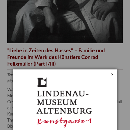
"Liebe in Zeiten des Hasses" – Familie und
Freunde im Werk des Künstlers Conrad
Felixmüller (Part I/III)
×
Text von Karoline Schmidt, Kunstwissenschaftlerin am Lindenau-
Museum Altenburg
Während sich Kollegen wie Otto Dix oder George Grosz den
Menschen auf dem Kriegsfeld oder denen am Rande der
Gesellschaft widmeten, fand Conrad Felixmüller Freude und Halt
darin, seine Familie und Freunde abzubilden.
Kunstwissenschaftlerin Karoline Schmidt widmet sich diesem
Thema zur Museumsnacht 2022 und vorab in insgesamt drei
Blogbeiträgen.