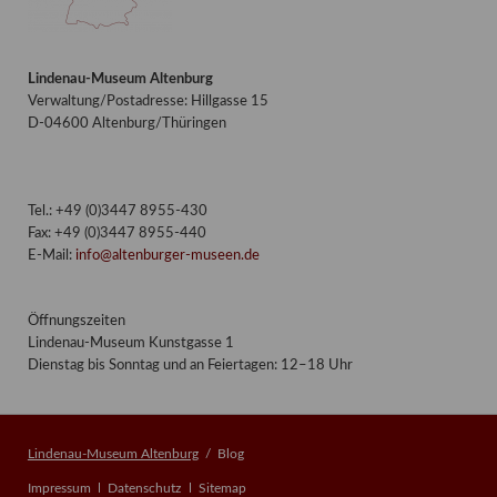
Lindenau-Museum Altenburg
Verwaltung/Postadresse: Hillgasse 15
D-04600 Altenburg/Thüringen
Tel.: +49 (0)3447 8955-430
Fax: +49 (0)3447 8955-440
E-Mail:
info@altenburger-museen.de
Öffnungszeiten
Lindenau-Museum Kunstgasse 1
Dienstag bis Sonntag und an Feiertagen: 12–18 Uhr
Lindenau-Museum Altenburg
Blog
Navigation
Impressum
Datenschutz
Sitemap