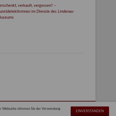
erschenkt, verkauft, vergessen? –
unstdetektivinnen im Dienste des Lindenau-
useums
Facebook
Twitter
E-mail
WhatsApp
der Webseite stimmen Sie der Verwendung
Navigation
Impressum
Datenschutz
Sitemap
EINVERSTANDEN
überspringen