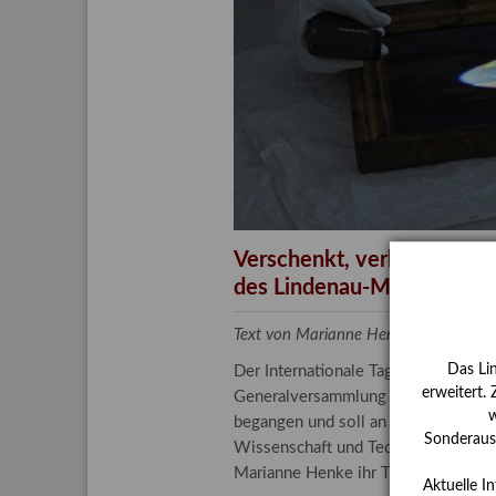
Aktuelle
Bestand
Gesamtv
Grußkar
Kalende
Bestellu
Verschenkt, verkauft, ver
des Lindenau-Museums
Text von Marianne Henke, Provenien
Das Li
Der Internationale Tag der Frauen 
erweitert.
Generalversammlung der Vereinten N
w
begangen und soll an die entscheide
Sonderauss
Wissenschaft und Technologie spiele
Marianne Henke ihr Tätigkeitsfeld v
Aktuelle I