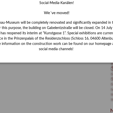
Social-Media-Kanälen!
I
J
We´ve moved!
nau-Museum will be completely renovated and significantly expanded in 
K
r this purpose, the building on Gabelentzstraße will be closed. On 14 Jul
s reopened its interim at “Kunstgasse 1”. Special exhibitions are curren
M
ce in the Prinzenpalais of the Residenzschloss (Schloss 16, 04600 Altenbu
e information on the construction work can be found on our homepage 
social media channels!
P
R
S
S
V
W
W
N