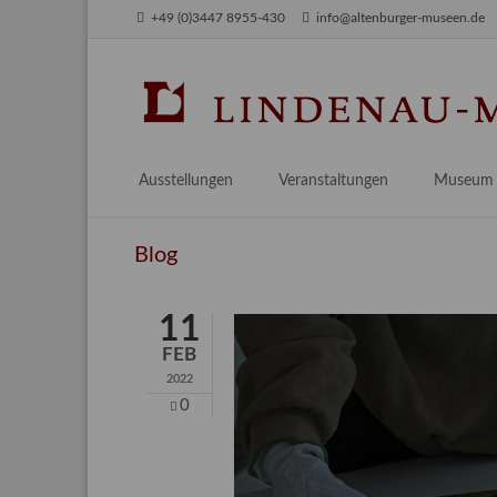
+49 (0)3447 8955-430
info@altenburger-museen.de
SUCHEN
Ausstellungen
Veranstaltungen
Museum
Vorschau
Über das
Blog
Aktuell
Aktuelles
Archiv
Besuch
11
Digitales
FEB
Team
2022
Praktikum
0
Engageme
Publikati