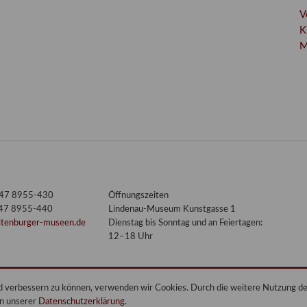
V
K
M
3447 8955-430
Öffnungszeiten
447 8955-440
Lindenau-Museum Kunstgasse 1
ltenburger-museen.de
Dienstag bis Sonntag und an Feiertagen:
12–18 Uhr
end verbessern zu können, verwenden wir Cookies. Durch die weitere Nutzung 
in unserer
Datenschutzerklärung
.