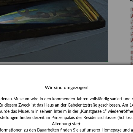
A
 Publikationen
Forschung
skataloge & Editionen
erzeichnis
ten
r
A
ng
B
gessen? – Kunstdetektivinnen im Dienste
D
E
Wir sind umgezogen!
zforscherin am Lindenau-Museum Altenburg
ndenau-Museum wird in den kommenden Jahren vollständig saniert und d
und Mädchen in der Wissenschaft wurde 2015 in der
 Zu diesem Zweck ist das Haus an der Gabelentzstraße geschlossen. Am 14
ationen beschlossen. Er wird jährlich am 11. Februar
urde das Museum in seinem Interim in der „Kunstgasse 1“ wiedereröffne
nde Rolle erinnern, die Mädchen und Frauen in
tellungen finden derzeit im Prinzenpalais des Residenzschlosses (Schlos
n. In ihrem Blogbeitrag stellt Provenienzforscherin
Altenburg) statt.
or.
H
nformationen zu den Bauarbeiten finden Sie auf unserer Homepage und 