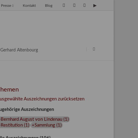
Presse
Kontakt
Blog
avigation
berspringen
Navigation
überspringen
Gerhard Altenbourg
Themen
usgewählte Auszeichnungen zurücksetzen
ugehörige Auszeichnungen
+Bernhard August von Lindenau
(
1
)
Restitution
(
1
)
+Sammlung
(
1
)