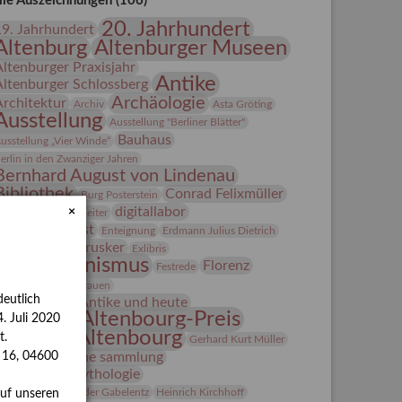
lle Auszeichnungen (106)
20. Jahrhundert
19. Jahrhundert
Altenburg
Altenburger Museen
Altenburger Praxisjahr
Antike
Altenburger Schlossberg
Archäologie
Architektur
Archiv
Asta Gröting
Ausstellung
Ausstellung "Berliner Blätter"
Bauhaus
usstellung „Vier Winde“
erlin in den Zwanziger Jahren
Bernhard August von Lindenau
Bibliothek
Conrad Felixmüller
Burg Posterstein
digitallabor
×
epot
Der Blaue Reiter
Entartete Kunst
Enteignung
Erdmann Julius Dietrich
estrusker
rlebnisportal
Exlibris
Expressionismus
Florenz
Festrede
Fotografie
frauen
eutlich
Frauen in der Antike und heute
Gerhard-Altenbourg-Preis
. Juli 2020
Gerhard Altenbourg
t.
Gerhard Kurt Müller
Grafik
grafische sammlung
s 16, 04600
griechische Mythologie
anns-Conon von der Gabelentz
Heinrich Kirchhoff
auf unseren