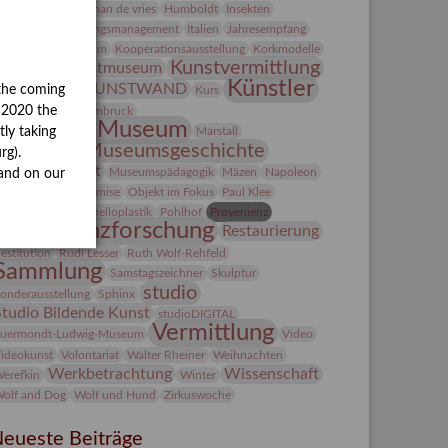
Heldinnen
herman de vries
Humboldt
Insekten
ntegriertes Schädlingsmanagement
Italien
Jahresempfang
ubiläum
Kolosseum
Kooperationsausstellung
Korkmodelle
Kunst
Kunstvermittlung
Kunstmuseum
Künstler
KUNSTWAND
the coming
unst von Kühl
Kurs
Künstlerin
y 2020 the
Lehmbruck
Lindenau-Museum
Marstall
tly taking
Museumsgeschichte
esseakademie
rg).
Museumsnacht
Museumspädagogik
Mäzen
Napoleon
and on our
Natur
Neue Remise
Objekt im Fokus
Paul Klee
eter Schnürpel
Phelloplastik
Pohlhof
Provenienz
Provenienzforschung
Restaurierung
estitution
Rudi Lesser
Ruth Wolf-Rehfeld
Sammlung
Samstagszeichner
Skulptur
studio
onderausstellung
Sphinx
Studio Bildende Kunst
studioDIGITAL
Vermittlung
uermondt-Ludwig-Museum
Video
ideokunst
Volontariat
Walter Rheiner
Weihnachten
Werkbetrachtung
Wissenschaft
erefkin
Winter
olf and Dog
Wolf und Hund
Zirkuswoche
eueste Beiträge