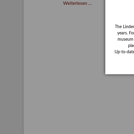
Verschenkt,
Weiterlesen …
verkauft,
vergessen?
–
The Linde
Kunstdetektivinnen
years. Fo
im
museum ha
Dienste
pla
des
Up-to-dat
Lindenau-
Museums