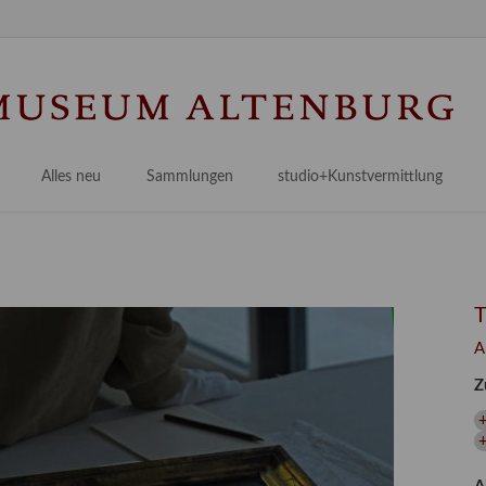
N
ü
Alles neu
Sammlungen
studio+Kunstvermittlung
 Museum
Planungsstände
Antikensammlungen
studio
Lindenau21PLUS
Frühe italienische Malerei
studioAngebote
Digitalisierung
bellissimo.digital
studioTeam
Provenienzforschung
Malerei 17.–19. Jh.
Angebote für Erwachsene
A
Kulturelle Vermittlung
Deutsche Malerei 20./21. Jh.
Angebote für Kitas
Z
Länderübergreifende kulturtouristische Ziele
 / Praxisprojekt
Grafische Sammlung
Angebote für Schulen
nt
Kunstbibliothek
+
onen
Restaurierung