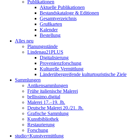
Publikationen
Aktuelle Publikationen
Bestandskataloge & Editionen
Gesamtverzeichnis
Grußkarten
Kalender
Bestellung
Alles neu
Planungsstände
Lindenau21PLUS
Digitalisierung
Provenienzforschung
Kulturelle Vermittlung
Länderübergreifende kulturtouristische Ziele
Sammlungen
Antikensammlungen
Frühe italienische Malerei
bellissimo.digital
Malerei 17.–19. Jh.
Deutsche Malerei 20./21. Jh.
Grafische Sammlung
Kunstbibliothek
Restaurierung
Forschung
studio+Kunstvermittlung