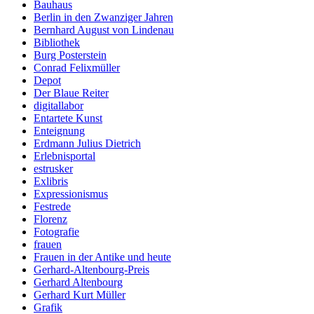
Bauhaus
Berlin in den Zwanziger Jahren
Bernhard August von Lindenau
Bibliothek
Burg Posterstein
Conrad Felixmüller
Depot
Der Blaue Reiter
digitallabor
Entartete Kunst
Enteignung
Erdmann Julius Dietrich
Erlebnisportal
estrusker
Exlibris
Expressionismus
Festrede
Florenz
Fotografie
frauen
Frauen in der Antike und heute
Gerhard-Altenbourg-Preis
Gerhard Altenbourg
Gerhard Kurt Müller
Grafik