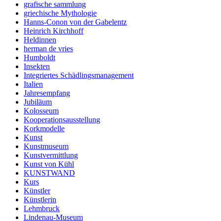
grafische sammlung
griechische Mythologie
Hanns-Conon von der Gabelentz
Heinrich Kirchhoff
Heldinnen
herman de vries
Humboldt
Insekten
Integriertes Schädlingsmanagement
Italien
Jahresempfang
Jubiläum
Kolosseum
Kooperationsausstellung
Korkmodelle
Kunst
Kunstmuseum
Kunstvermittlung
Kunst von Kühl
KUNSTWAND
Kurs
Künstler
Künstlerin
Lehmbruck
Lindenau-Museum