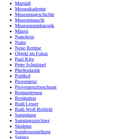
Marstall
Messeakademie
Museumsgeschichte
Museumsnacht
Museumspädagogik
Mäzen
Napoleon
Natur
Neue Remise
Objekt im Fokus
Paul Klee
Peter Schnürpel
Phelloplastik
Pohlhof
Provenienz
Provenienzforschung
Restaurierung
Restitution
Rudi Lesser
Ruth Wolf-Rehfeld
Sammlung
Samstagszeichner
Skulptur
Sonderausstellung
Sphinx