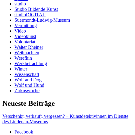
studio
Studio Bildende Kunst
studioDIGITAL
Suermondt-Ludwig-Museum
Vermittlung
Video
Videokunst
Volontariat
Walter Rheiner
Weihnachten
Werefkin
Werkbetrachtung
Winter
Wissenschaft
Wolf and Dog
Wolf und Hund
Zirkuswoche
Neueste Beiträge
Verschenkt, verkauft, vergessen? – Kunstdetektivinnen im Dienste
des Lindenau-Museums
Facebook