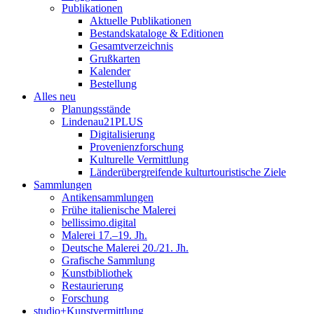
Publikationen
Aktuelle Publikationen
Bestandskataloge & Editionen
Gesamtverzeichnis
Grußkarten
Kalender
Bestellung
Alles neu
Planungsstände
Lindenau21PLUS
Digitalisierung
Provenienzforschung
Kulturelle Vermittlung
Länderübergreifende kulturtouristische Ziele
Sammlungen
Antikensammlungen
Frühe italienische Malerei
bellissimo.digital
Malerei 17.–19. Jh.
Deutsche Malerei 20./21. Jh.
Grafische Sammlung
Kunstbibliothek
Restaurierung
Forschung
studio+Kunstvermittlung