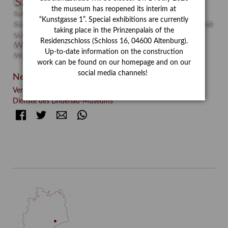
Sammlung
Samstagszeichner
Skulptur
Sonderausstellung
the museum has reopened its interim at
studio
Studio Bildende Kunst
Sphinx
studioDIGITAL
“Kunstgasse 1”. Special exhibitions are currently
Vermittlung
Suermondt-Ludwig-Museum
Video
Videokunst
taking place in the Prinzenpalais of the
Volontariat
Walter Rheiner
Weihnachten
Werefkin
Residenzschloss (Schloss 16, 04600 Altenburg).
Werkbetrachtung
Wissenschaft
Winter
Wolf and Dog
Up-to-date information on the construction
Wolf und Hund
Zirkuswoche
work can be found on our homepage and on our
social media channels!
Neueste Beiträge
Verschenkt, verkauft, vergessen? – Kunstdetektivinnen im
Dienste des Lindenau-Museums
Facebook
Twitter
E-mail
WhatsApp