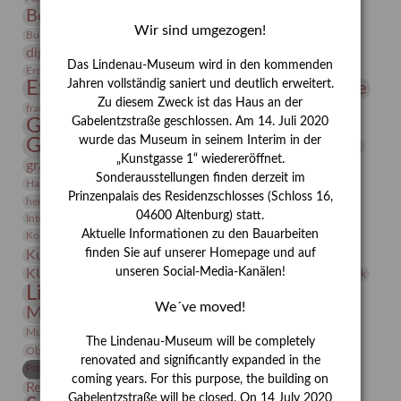
Bernhard August von Lindenau
Bibliothek
Wir sind umgezogen!
Conrad Felixmüller
Burg Posterstein
Depot
Der Blaue Reiter
digitallabor
Entartete Kunst
Enteignung
Das Lindenau-Museum wird in den kommenden
estrusker
Erdmann Julius Dietrich
Erlebnisportal
Exlibris
Expressionismus
Jahren vollständig saniert und deutlich erweitert.
Fotografie
Florenz
Festrede
Zu diesem Zweck ist das Haus an der
Frauen in der Antike und heute
frauen
Gerhard-Altenbourg-Preis
Gabelentzstraße geschlossen. Am 14. Juli 2020
wurde das Museum in seinem Interim in der
Gerhard Altenbourg
Grafik
Gerhard Kurt Müller
„Kunstgasse 1“ wiedereröffnet.
grafische sammlung
griechische Mythologie
Sonderausstellungen finden derzeit im
Heldinnen
Hanns-Conon von der Gabelentz
Heinrich Kirchhoff
Prinzenpalais des Residenzschlosses (Schloss 16,
herman de vries
Humboldt
Insekten
04600 Altenburg) statt.
Integriertes Schädlingsmanagement
Italien
Jahresempfang
Jubiläum
Kunst
Aktuelle Informationen zu den Bauarbeiten
Kolosseum
Kooperationsausstellung
Korkmodelle
Kunstvermittlung
finden Sie auf unserer Homepage und auf
Kunstmuseum
Kunst von Kühl
Künstler
unseren Social-Media-Kanälen!
KUNSTWAND
Künstlerin
Kurs
Lehmbruck
Lindenau-Museum
Marstall
Messeakademie
We´ve moved!
Museumsgeschichte
Museumsnacht
Natur
Museumspädagogik
Mäzen
Napoleon
Neue Remise
The Lindenau-Museum will be completely
Objekt im Fokus
Paul Klee
Peter Schnürpel
Phelloplastik
Pohlhof
renovated and significantly expanded in the
Provenienzforschung
Provenienz
coming years. For this purpose, the building on
Restaurierung
Restitution
Rudi Lesser
Ruth Wolf-Rehfeld
Gabelentzstraße will be closed. On 14 July 2020