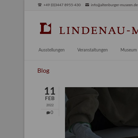
+49 (0)3447 8955-430
info@altenburger-museen.de
SUCHEN
Ausstellungen
Veranstaltungen
Museum
Vorschau
Über das
Blog
Aktuell
Aktuelles
Archiv
Besuch
11
Digitales
FEB
Team
2022
Praktikum
0
Engageme
Publikati