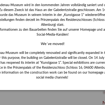
ndenau-Museum wird in den kommenden Jahren vollständig saniert und d
I
 Zu diesem Zweck ist das Haus an der Gabelentzstraße geschlossen. Am 14
J
urde das Museum in seinem Interim in der „Kunstgasse 1“ wiedereröffne
tellungen finden derzeit im Prinzenpalais des Residenzschlosses (Schlos
K
Altenburg) statt.
nformationen zu den Bauarbeiten finden Sie auf unserer Homepage und 
Social-Media-Kanälen!
M
We´ve moved!
P
nau-Museum will be completely renovated and significantly expanded in 
r this purpose, the building on Gabelentzstraße will be closed. On 14 Jul
R
s reopened its interim at “Kunstgasse 1”. Special exhibitions are curren
ce in the Prinzenpalais of the Residenzschloss (Schloss 16, 04600 Altenbu
S
e information on the construction work can be found on our homepage 
social media channels!
S
V
W
W
N