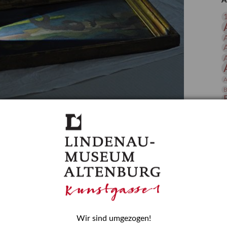
A
 Publikationen
Forschung
skataloge & Editionen
erzeichnis
ten
r
A
ng
B
gessen? – Kunstdetektivinnen im Dienste
D
E
zforscherin am Lindenau-Museum Altenburg
und Mädchen in der Wissenschaft wurde 2015 in der
ationen beschlossen. Er wird jährlich am 11. Februar
nde Rolle erinnern, die Mädchen und Frauen in
n. In ihrem Blogbeitrag stellt Provenienzforscherin
or.
Wir sind umgezogen!
H