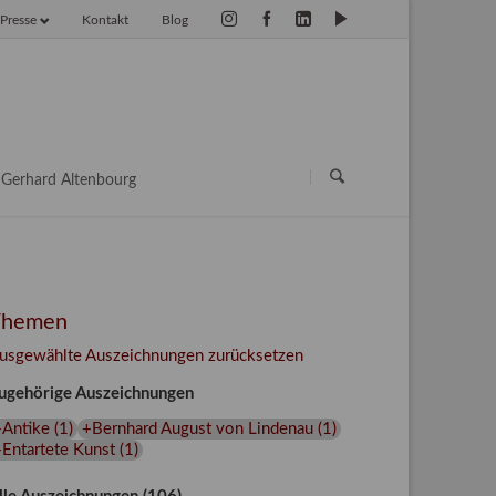
Presse
Kontakt
Blog
vigation
erspringen
Navigation
überspringen
Gerhard Altenbourg
Themen
usgewählte Auszeichnungen zurücksetzen
ugehörige Auszeichnungen
+Antike
(
1
)
+Bernhard August von Lindenau
(
1
)
Entartete Kunst
(
1
)