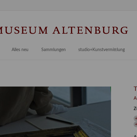
Na
üb
Alles neu
Sammlungen
studio+Kunstvermittlung
 Museum
Planungsstände
Antikensammlungen
studio
Lindenau21PLUS
Frühe italienische Malerei
studioAngebote
Digitalisierung
bellissimo.digital
studioTeam
Provenienzforschung
Malerei 17.–19. Jh.
Angebote für Erwachsene
A
Kulturelle Vermittlung
Deutsche Malerei 20./21. Jh.
Angebote für Kitas
Z
Länderübergreifende kulturtouristische Ziele
 / Praxisprojekt
Grafische Sammlung
Angebote für Schulen
nt
Kunstbibliothek
+
onen
Restaurierung