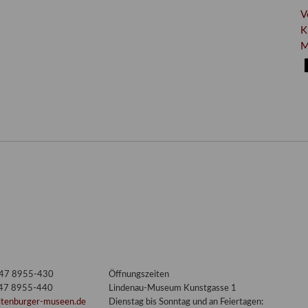
V
K
M
3447 8955-430
Öffnungszeiten
447 8955-440
Lindenau-Museum Kunstgasse 1
ltenburger-museen.de
Dienstag bis Sonntag und an Feiertagen: