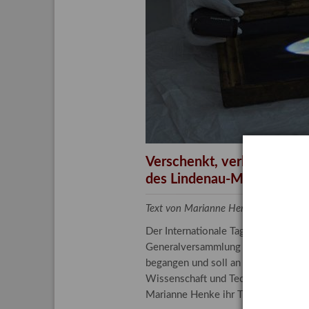
Aktuelle
Bestand
Gesamtv
Grußkar
Kalende
Bestellu
Verschenkt, verkauft, ver
des Lindenau-Museums
Text von Marianne Henke, Provenien
Der Internationale Tag der Frauen 
Generalversammlung der Vereinten N
begangen und soll an die entscheide
Wissenschaft und Technologie spiele
Marianne Henke ihr Tätigkeitsfeld v