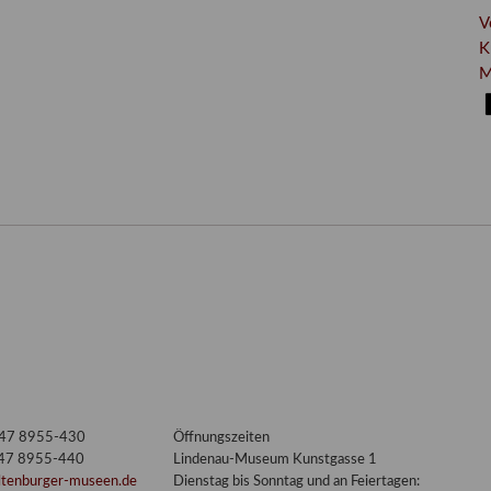
V
K
M
3447 8955-430
Öffnungszeiten
447 8955-440
Lindenau-Museum Kunstgasse 1
ltenburger-museen.de
Dienstag bis Sonntag und an Feiertagen: