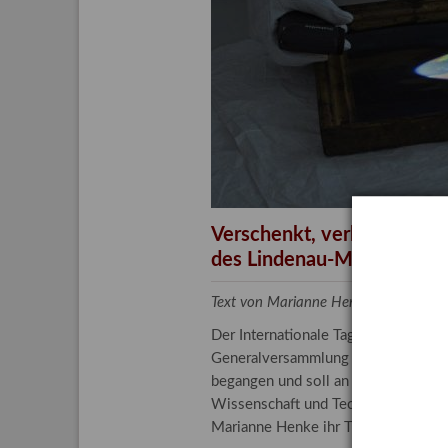
Aktuelle
Bestand
Gesamtv
Grußkar
Kalende
Bestellu
Verschenkt, verkauft, ver
des Lindenau-Museums
Text von Marianne Henke, Provenien
Der Internationale Tag der Frauen 
Generalversammlung der Vereinten N
begangen und soll an die entscheide
Wissenschaft und Technologie spiele
Marianne Henke ihr Tätigkeitsfeld v