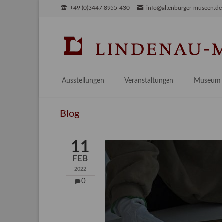
+49 (0)3447 8955-430
info@altenburger-museen.de
SUCHEN
Ausstellungen
Veranstaltungen
Museum
Vorschau
Über das
Blog
Aktuell
Aktuelles
Archiv
Besuch
11
Digitales
FEB
Team
2022
Praktikum
0
Engageme
Publikati