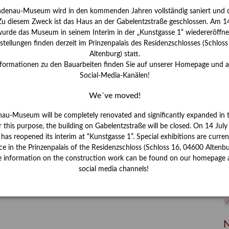
ndenau-Museum wird in den kommenden Jahren vollständig saniert und d
I
 Zu diesem Zweck ist das Haus an der Gabelentzstraße geschlossen. Am 14
J
urde das Museum in seinem Interim in der „Kunstgasse 1“ wiedereröffne
tellungen finden derzeit im Prinzenpalais des Residenzschlosses (Schlos
K
Altenburg) statt.
nformationen zu den Bauarbeiten finden Sie auf unserer Homepage und 
Social-Media-Kanälen!
M
We´ve moved!
P
nau-Museum will be completely renovated and significantly expanded in 
r this purpose, the building on Gabelentzstraße will be closed. On 14 Jul
R
s reopened its interim at “Kunstgasse 1”. Special exhibitions are curren
ce in the Prinzenpalais of the Residenzschloss (Schloss 16, 04600 Altenbu
S
e information on the construction work can be found on our homepage 
social media channels!
S
V
W
W
N