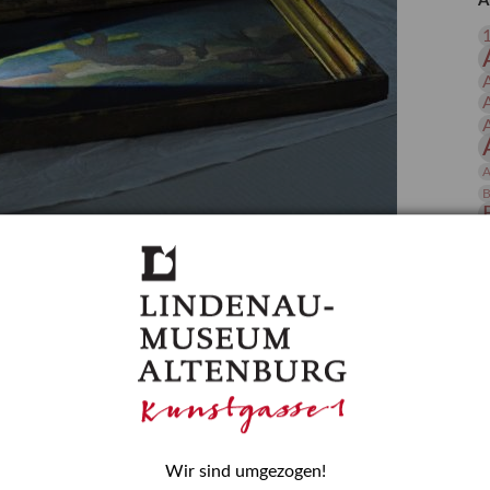
A
 Publikationen
Forschung
skataloge & Editionen
erzeichnis
ten
r
A
ng
B
gessen? – Kunstdetektivinnen im Dienste
D
E
zforscherin am Lindenau-Museum Altenburg
und Mädchen in der Wissenschaft wurde 2015 in der
ationen beschlossen. Er wird jährlich am 11. Februar
nde Rolle erinnern, die Mädchen und Frauen in
n. In ihrem Blogbeitrag stellt Provenienzforscherin
or.
Wir sind umgezogen!
H