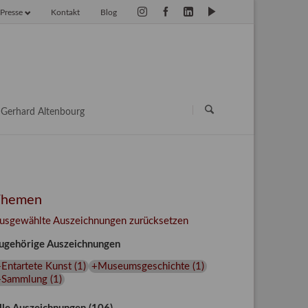
Presse
Kontakt
Blog
vigation
erspringen
Navigation
überspringen
Gerhard Altenbourg
Themen
usgewählte Auszeichnungen zurücksetzen
ugehörige Auszeichnungen
Entartete Kunst
(
1
)
+Museumsgeschichte
(
1
)
+Sammlung
(
1
)