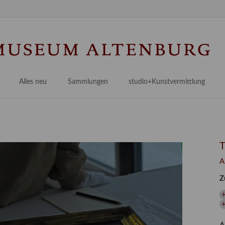
Na
üb
Alles neu
Sammlungen
studio+Kunstvermittlung
 Museum
Planungsstände
Antikensammlungen
studio
Lindenau21PLUS
Frühe italienische Malerei
studioAngebote
Digitalisierung
bellissimo.digital
studioTeam
Provenienzforschung
Malerei 17.–19. Jh.
Angebote für Erwachsene
A
Kulturelle Vermittlung
Deutsche Malerei 20./21. Jh.
Angebote für Kitas
Z
Länderübergreifende kulturtouristische Ziele
 / Praxisprojekt
Grafische Sammlung
Angebote für Schulen
+
nt
Kunstbibliothek
onen
Restaurierung