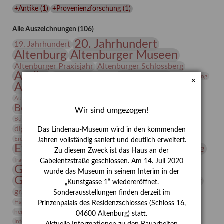
Lindenau-
+Antike
(
1
)
+Provenienzforschung
(
1
)
Museums
Alle Auszeichnungen (106)
20. Jahrhundert
19. Jahrhundert
Altenburg
Altenburger Museen
Altenburger Praxisjahr
Altenburger Schlossberg
Antike
Archäologie
Architektur
Archiv
Asta Gröting
×
Ausstellung
Ausstellung "Berliner Blätter"
Bauhaus
Ausstellung „Vier Winde“
Berlin in den Zwanziger Jahren
Bernhard August von Lindenau
Bibliothek
Wir sind umgezogen!
Conrad Felixmüller
Burg Posterstein
Depot
Der Blaue Reiter
digitallabor
Entartete Kunst
Enteignung
Das Lindenau-Museum wird in den kommenden
estrusker
Erdmann Julius Dietrich
Erlebnisportal
Exlibris
Jahren vollständig saniert und deutlich erweitert.
Expressionismus
Fotografie
Florenz
Festrede
Zu diesem Zweck ist das Haus an der
Frauen in der Antike und heute
frauen
Gabelentzstraße geschlossen. Am 14. Juli 2020
Gerhard-Altenbourg-Preis
wurde das Museum in seinem Interim in der
Gerhard Altenbourg
Grafik
Gerhard Kurt Müller
„Kunstgasse 1“ wiedereröffnet.
grafische sammlung
griechische Mythologie
Sonderausstellungen finden derzeit im
Heldinnen
Hanns-Conon von der Gabelentz
Heinrich Kirchhoff
Prinzenpalais des Residenzschlosses (Schloss 16,
herman de vries
Humboldt
Insekten
04600 Altenburg) statt.
Integriertes Schädlingsmanagement
Italien
Jahresempfang
Jubiläum