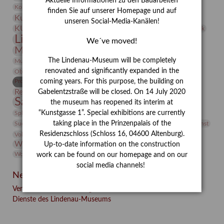
Aktuelle Informationen zu den Bauarbeiten
Kunst
Kolosseum
Kooperationsausstellung
Korkmodelle
finden Sie auf unserer Homepage und auf
Kunstvermittlung
Kunstmuseum
Kunst von Kühl
unseren Social-Media-Kanälen!
Künstler
KUNSTWAND
Künstlerin
Kurs
Lehmbruck
Lindenau-Museum
Marstall
Messeakademie
We´ve moved!
Museumsgeschichte
Museumsnacht
Natur
The Lindenau-Museum will be completely
Museumspädagogik
Mäzen
Napoleon
Neue Remise
renovated and significantly expanded in the
Objekt im Fokus
Paul Klee
Peter Schnürpel
Phelloplastik
Pohlhof
Provenienzforschung
coming years. For this purpose, the building on
Provenienz
Restaurierung
Gabelentzstraße will be closed. On 14 July 2020
Restitution
Rudi Lesser
Ruth Wolf-Rehfeld
Sammlung
the museum has reopened its interim at
Samstagszeichner
Skulptur
Sonderausstellung
studio
Studio Bildende Kunst
“Kunstgasse 1”. Special exhibitions are currently
Sphinx
studioDIGITAL
Vermittlung
taking place in the Prinzenpalais of the
Suermondt-Ludwig-Museum
Video
Videokunst
Residenzschloss (Schloss 16, 04600 Altenburg).
Volontariat
Walter Rheiner
Weihnachten
Werefkin
Werkbetrachtung
Wissenschaft
Up-to-date information on the construction
Winter
Wolf and Dog
Wolf und Hund
Zirkuswoche
work can be found on our homepage and on our
social media channels!
Neueste Beiträge
Verschenkt, verkauft, vergessen? – Kunstdetektivinnen im
Dienste des Lindenau-Museums
Facebook
Twitter
E-mail
WhatsApp