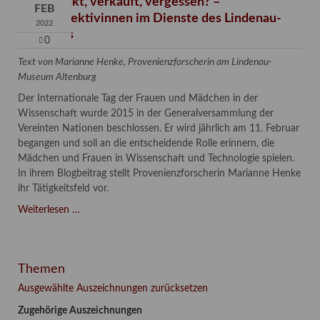
Verschenkt, verkauft, vergessen? –
FEB
Kunstdetektivinnen im Dienste des Lindenau-
2022
Museums
0
Text von Marianne Henke, Provenienzforscherin am Lindenau-
Museum Altenburg
Der Internationale Tag der Frauen und Mädchen in der
Wissenschaft wurde 2015 in der Generalversammlung der
Vereinten Nationen beschlossen. Er wird jährlich am 11. Februar
begangen und soll an die entscheidende Rolle erinnern, die
Mädchen und Frauen in Wissenschaft und Technologie spielen.
In ihrem Blogbeitrag stellt Provenienzforscherin Marianne Henke
ihr Tätigkeitsfeld vor.
Verschenkt,
Weiterlesen …
verkauft,
vergessen?
–
Themen
Kunstdetektivinnen
im
Ausgewählte Auszeichnungen zurücksetzen
Dienste
Zugehörige Auszeichnungen
des