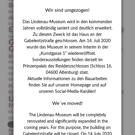
Bernhard August von Lindenau
Bibliothek
Wir sind umgezogen!
Conrad Felixmüller
Burg Posterstein
Depot
Der Blaue Reiter
digitallabor
Entartete Kunst
Enteignung
Das Lindenau-Museum wird in den kommenden
estrusker
Erdmann Julius Dietrich
Erlebnisportal
Exlibris
Expressionismus
Jahren vollständig saniert und deutlich erweitert.
Fotografie
Florenz
Festrede
Zu diesem Zweck ist das Haus an der
Frauen in der Antike und heute
frauen
Gerhard-Altenbourg-Preis
Gabelentzstraße geschlossen. Am 14. Juli 2020
wurde das Museum in seinem Interim in der
Gerhard Altenbourg
Grafik
Gerhard Kurt Müller
„Kunstgasse 1“ wiedereröffnet.
grafische sammlung
griechische Mythologie
Sonderausstellungen finden derzeit im
Heldinnen
Hanns-Conon von der Gabelentz
Heinrich Kirchhoff
Prinzenpalais des Residenzschlosses (Schloss 16,
herman de vries
Humboldt
Insekten
04600 Altenburg) statt.
Integriertes Schädlingsmanagement
Italien
Jahresempfang
Jubiläum
Kunst
Aktuelle Informationen zu den Bauarbeiten
Kolosseum
Kooperationsausstellung
Korkmodelle
Kunstvermittlung
finden Sie auf unserer Homepage und auf
Kunstmuseum
Kunst von Kühl
Künstler
unseren Social-Media-Kanälen!
KUNSTWAND
Künstlerin
Kurs
Lehmbruck
Lindenau-Museum
Marstall
Messeakademie
We´ve moved!
Museumsgeschichte
Museumsnacht
Natur
Museumspädagogik
Mäzen
Napoleon
Neue Remise
The Lindenau-Museum will be completely
Objekt im Fokus
Paul Klee
Peter Schnürpel
Phelloplastik
Pohlhof
renovated and significantly expanded in the
Provenienzforschung
Provenienz
coming years. For this purpose, the building on
Restaurierung
Restitution
Rudi Lesser
Ruth Wolf-Rehfeld
Gabelentzstraße will be closed. On 14 July 2020