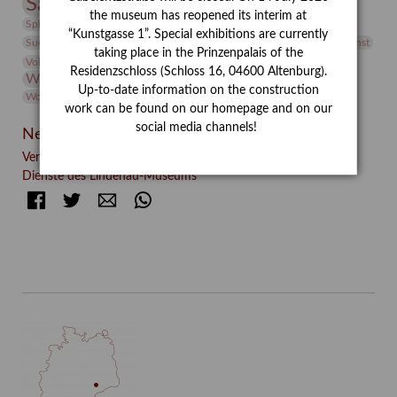
Sammlung
Samstagszeichner
Skulptur
Sonderausstellung
the museum has reopened its interim at
studio
Studio Bildende Kunst
Sphinx
studioDIGITAL
“Kunstgasse 1”. Special exhibitions are currently
Vermittlung
Suermondt-Ludwig-Museum
Video
Videokunst
taking place in the Prinzenpalais of the
Volontariat
Walter Rheiner
Weihnachten
Werefkin
Residenzschloss (Schloss 16, 04600 Altenburg).
Werkbetrachtung
Wissenschaft
Winter
Wolf and Dog
Up-to-date information on the construction
Wolf und Hund
Zirkuswoche
work can be found on our homepage and on our
social media channels!
Neueste Beiträge
Verschenkt, verkauft, vergessen? – Kunstdetektivinnen im
Dienste des Lindenau-Museums
Facebook
Twitter
E-mail
WhatsApp