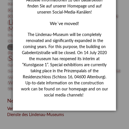
Aktuelle Informationen zu den Bauarbeiten
Kunst
Kolosseum
Kooperationsausstellung
Korkmodelle
finden Sie auf unserer Homepage und auf
Kunstvermittlung
Kunstmuseum
Kunst von Kühl
unseren Social-Media-Kanälen!
Künstler
KUNSTWAND
Künstlerin
Kurs
Lehmbruck
Lindenau-Museum
Marstall
Messeakademie
We´ve moved!
Museumsgeschichte
Museumsnacht
Natur
The Lindenau-Museum will be completely
Museumspädagogik
Mäzen
Napoleon
Neue Remise
renovated and significantly expanded in the
Objekt im Fokus
Paul Klee
Peter Schnürpel
Phelloplastik
Pohlhof
Provenienzforschung
coming years. For this purpose, the building on
Provenienz
Restaurierung
Gabelentzstraße will be closed. On 14 July 2020
Restitution
Rudi Lesser
Ruth Wolf-Rehfeld
Sammlung
the museum has reopened its interim at
Samstagszeichner
Skulptur
Sonderausstellung
studio
Studio Bildende Kunst
“Kunstgasse 1”. Special exhibitions are currently
Sphinx
studioDIGITAL
Vermittlung
taking place in the Prinzenpalais of the
Suermondt-Ludwig-Museum
Video
Videokunst
Residenzschloss (Schloss 16, 04600 Altenburg).
Volontariat
Walter Rheiner
Weihnachten
Werefkin
Werkbetrachtung
Wissenschaft
Up-to-date information on the construction
Winter
Wolf and Dog
Wolf und Hund
Zirkuswoche
work can be found on our homepage and on our
social media channels!
Neueste Beiträge
Verschenkt, verkauft, vergessen? – Kunstdetektivinnen im
Dienste des Lindenau-Museums
Facebook
Twitter
E-mail
WhatsApp