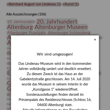
Lindenau-
+Bernhard August von Lindenau
(
1
)
+Kunst
(
1
)
Museums
Alle Auszeichnungen (106)
20. Jahrhundert
19. Jahrhundert
Altenburg
Altenburger Museen
Altenburger Praxisjahr
Altenburger Schlossberg
Antike
Archäologie
Architektur
Archiv
Asta Gröting
×
Ausstellung
Ausstellung "Berliner Blätter"
Bauhaus
Ausstellung „Vier Winde“
Berlin in den Zwanziger Jahren
Bernhard August von Lindenau
Bibliothek
Wir sind umgezogen!
Conrad Felixmüller
Burg Posterstein
Depot
Der Blaue Reiter
digitallabor
Entartete Kunst
Enteignung
Das Lindenau-Museum wird in den kommenden
estrusker
Erdmann Julius Dietrich
Erlebnisportal
Exlibris
Jahren vollständig saniert und deutlich erweitert.
Expressionismus
Fotografie
Florenz
Festrede
Zu diesem Zweck ist das Haus an der
Frauen in der Antike und heute
frauen
Gabelentzstraße geschlossen. Am 14. Juli 2020
Gerhard-Altenbourg-Preis
wurde das Museum in seinem Interim in der
Gerhard Altenbourg
Grafik
Gerhard Kurt Müller
„Kunstgasse 1“ wiedereröffnet.
grafische sammlung
griechische Mythologie
Sonderausstellungen finden derzeit im
Heldinnen
Hanns-Conon von der Gabelentz
Heinrich Kirchhoff
Prinzenpalais des Residenzschlosses (Schloss 16,
herman de vries
Humboldt
Insekten
04600 Altenburg) statt.
Integriertes Schädlingsmanagement
Italien
Jahresempfang
Jubiläum