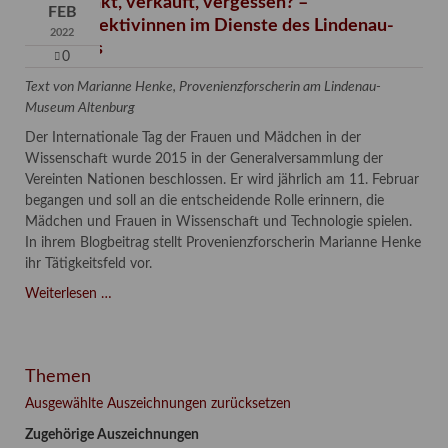
Verschenkt, verkauft, vergessen? –
FEB
Kunstdetektivinnen im Dienste des Lindenau-
2022
Museums
0
Text von Marianne Henke, Provenienzforscherin am Lindenau-
Museum Altenburg
Der Internationale Tag der Frauen und Mädchen in der
Wissenschaft wurde 2015 in der Generalversammlung der
Vereinten Nationen beschlossen. Er wird jährlich am 11. Februar
begangen und soll an die entscheidende Rolle erinnern, die
Mädchen und Frauen in Wissenschaft und Technologie spielen.
In ihrem Blogbeitrag stellt Provenienzforscherin Marianne Henke
ihr Tätigkeitsfeld vor.
Verschenkt,
Weiterlesen …
verkauft,
vergessen?
–
Themen
Kunstdetektivinnen
im
Ausgewählte Auszeichnungen zurücksetzen
Dienste
Zugehörige Auszeichnungen
des