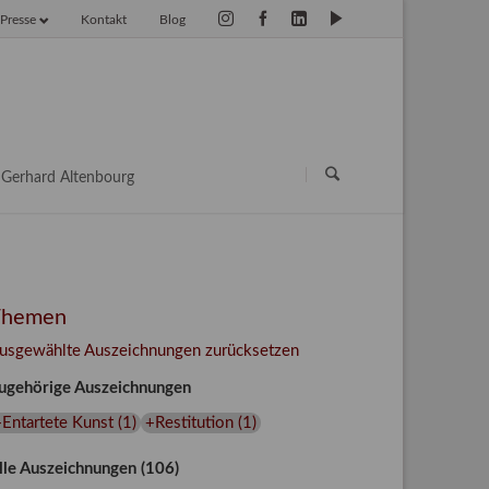
Presse
Kontakt
Blog
vigation
erspringen
Navigation
überspringen
Gerhard Altenbourg
Themen
usgewählte Auszeichnungen zurücksetzen
ugehörige Auszeichnungen
Entartete Kunst
(
1
)
+Restitution
(
1
)
lle Auszeichnungen (106)