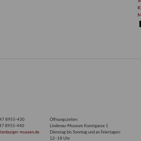
V
K
M
3447 8955-430
Öffnungszeiten
447 8955-440
Lindenau-Museum Kunstgasse 1
ltenburger-museen.de
Dienstag bis Sonntag und an Feiertagen:
12–18 Uhr