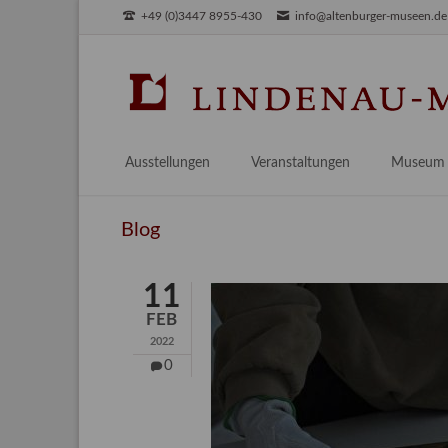
+49 (0)3447 8955-430
info@altenburger-museen.de
SUCHEN
Ausstellungen
Veranstaltungen
Museum
Vorschau
Über das
Blog
Aktuell
Aktuelles
Archiv
Besuch
11
Digitales
FEB
Team
2022
Praktikum
0
Engageme
Publikati