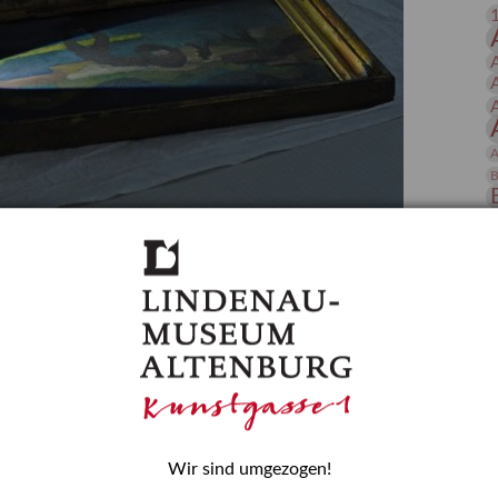
 Publikationen
Forschung
skataloge & Editionen
erzeichnis
ten
A
r
B
ng
D
gessen? – Kunstdetektivinnen im Dienste
E
zforscherin am Lindenau-Museum Altenburg
und Mädchen in der Wissenschaft wurde 2015 in der
ationen beschlossen. Er wird jährlich am 11. Februar
nde Rolle erinnern, die Mädchen und Frauen in
n. In ihrem Blogbeitrag stellt Provenienzforscherin
H
Wir sind umgezogen!
or.