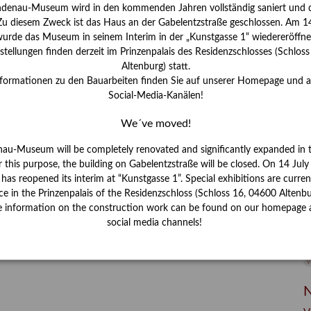
I
ndenau-Museum wird in den kommenden Jahren vollständig saniert und d
J
 Zu diesem Zweck ist das Haus an der Gabelentzstraße geschlossen. Am 14
urde das Museum in seinem Interim in der „Kunstgasse 1“ wiedereröffne
K
tellungen finden derzeit im Prinzenpalais des Residenzschlosses (Schlos
Altenburg) statt.
nformationen zu den Bauarbeiten finden Sie auf unserer Homepage und 
M
Social-Media-Kanälen!
We´ve moved!
P
nau-Museum will be completely renovated and significantly expanded in 
R
r this purpose, the building on Gabelentzstraße will be closed. On 14 Jul
s reopened its interim at “Kunstgasse 1”. Special exhibitions are curren
S
ce in the Prinzenpalais of the Residenzschloss (Schloss 16, 04600 Altenbu
e information on the construction work can be found on our homepage 
S
social media channels!
V
W
W
N