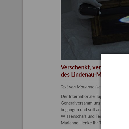
Aktuelle
Bestand
Gesamtv
Grußkar
Kalende
Bestellu
Verschenkt, verkauft, ver
des Lindenau-Museums
Text von Marianne Henke, Provenien
Der Internationale Tag der Frauen 
Generalversammlung der Vereinten N
begangen und soll an die entscheide
Wissenschaft und Technologie spiele
Marianne Henke ihr Tätigkeitsfeld v