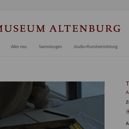
Na
üb
Alles neu
Sammlungen
studio+Kunstvermittlung
 Museum
Planungsstände
Antikensammlungen
studio
Lindenau21PLUS
Frühe italienische Malerei
studioAngebote
Digitalisierung
bellissimo.digital
studioTeam
Provenienzforschung
Malerei 17.–19. Jh.
Angebote für Erwachsene
A
Kulturelle Vermittlung
Deutsche Malerei 20./21. Jh.
Angebote für Kitas
Z
Länderübergreifende kulturtouristische Ziele
 / Praxisprojekt
Grafische Sammlung
Angebote für Schulen
+
nt
Kunstbibliothek
A
onen
Restaurierung