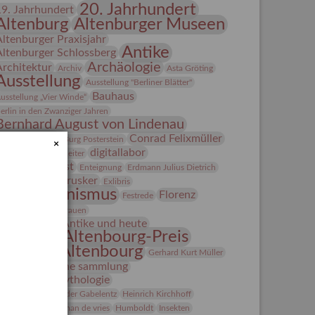
20. Jahrhundert
19. Jahrhundert
Altenburg
Altenburger Museen
Altenburger Praxisjahr
Antike
Altenburger Schlossberg
Archäologie
Architektur
Archiv
Asta Gröting
Ausstellung
Ausstellung "Berliner Blätter"
Bauhaus
usstellung „Vier Winde“
erlin in den Zwanziger Jahren
Bernhard August von Lindenau
Bibliothek
Conrad Felixmüller
Burg Posterstein
×
digitallabor
epot
Der Blaue Reiter
Entartete Kunst
Enteignung
Erdmann Julius Dietrich
estrusker
rlebnisportal
Exlibris
Expressionismus
Florenz
Festrede
Fotografie
frauen
Frauen in der Antike und heute
Gerhard-Altenbourg-Preis
Gerhard Altenbourg
Gerhard Kurt Müller
Grafik
grafische sammlung
griechische Mythologie
anns-Conon von der Gabelentz
Heinrich Kirchhoff
Heldinnen
herman de vries
Humboldt
Insekten