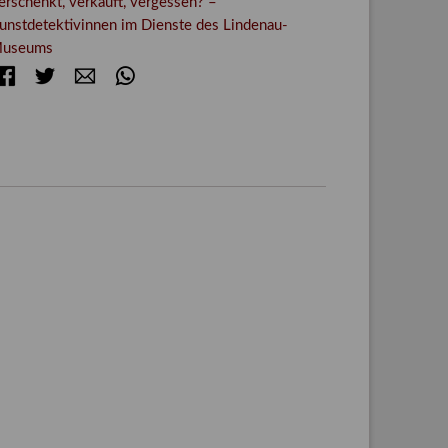
erschenkt, verkauft, vergessen? –
unstdetektivinnen im Dienste des Lindenau-
useums
Facebook
Twitter
E-mail
WhatsApp