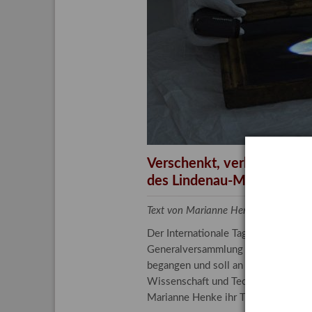
Aktuelle
Bestand
Gesamtv
Grußkar
Kalende
Bestellu
Verschenkt, verkauft, ver
des Lindenau-Museums
Text von Marianne Henke, Provenien
Der Internationale Tag der Frauen 
Generalversammlung der Vereinten N
begangen und soll an die entscheide
Wissenschaft und Technologie spiele
Marianne Henke ihr Tätigkeitsfeld v