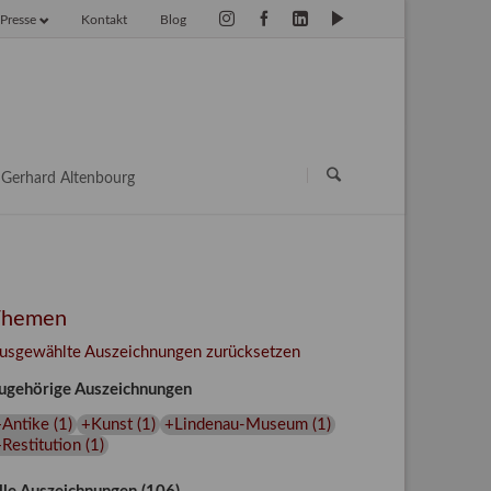
Presse
Kontakt
Blog
vigation
erspringen
Navigation
überspringen
Gerhard Altenbourg
Themen
usgewählte Auszeichnungen zurücksetzen
ugehörige Auszeichnungen
+Antike
(
1
)
+Kunst
(
1
)
+Lindenau-Museum
(
1
)
Restitution
(
1
)