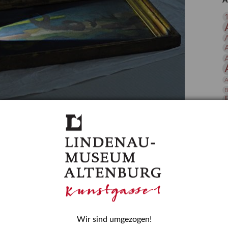
A
 Publikationen
Forschung
skataloge & Editionen
erzeichnis
ten
r
A
ng
B
gessen? – Kunstdetektivinnen im Dienste
D
E
zforscherin am Lindenau-Museum Altenburg
und Mädchen in der Wissenschaft wurde 2015 in der
ationen beschlossen. Er wird jährlich am 11. Februar
nde Rolle erinnern, die Mädchen und Frauen in
n. In ihrem Blogbeitrag stellt Provenienzforscherin
or.
Wir sind umgezogen!
H