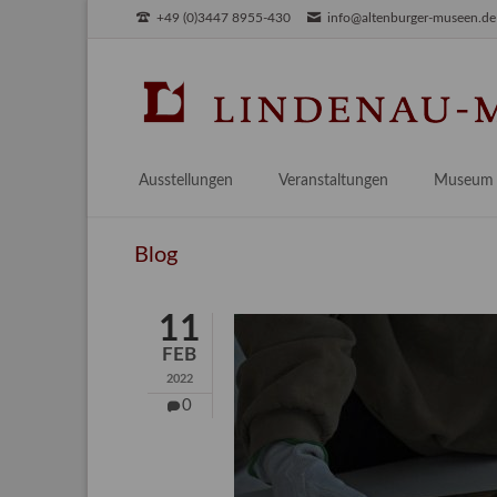
+49 (0)3447 8955-430
info@altenburger-museen.de
SUCHEN
Ausstellungen
Veranstaltungen
Museum
Vorschau
Über das
Blog
Aktuell
Aktuelles
Archiv
Besuch
11
Digitales
FEB
Team
2022
Praktikum
0
Engageme
Publikati