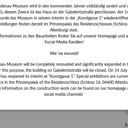
ndenau-Museum wird in den kommenden Jahren vollständig saniert und d
I
 Zu diesem Zweck ist das Haus an der Gabelentzstraße geschlossen. Am 14
J
urde das Museum in seinem Interim in der „Kunstgasse 1“ wiedereröffne
tellungen finden derzeit im Prinzenpalais des Residenzschlosses (Schlos
K
Altenburg) statt.
nformationen zu den Bauarbeiten finden Sie auf unserer Homepage und 
Social-Media-Kanälen!
M
We´ve moved!
P
nau-Museum will be completely renovated and significantly expanded in 
r this purpose, the building on Gabelentzstraße will be closed. On 14 Jul
R
s reopened its interim at “Kunstgasse 1”. Special exhibitions are curren
ce in the Prinzenpalais of the Residenzschloss (Schloss 16, 04600 Altenbu
S
e information on the construction work can be found on our homepage 
social media channels!
S
V
W
W
N