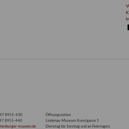
V
K
M
3447 8955-430
Öffnungszeiten
447 8955-440
Lindenau-Museum Kunstgasse 1
ltenburger-museen.de
Dienstag bis Sonntag und an Feiertagen: