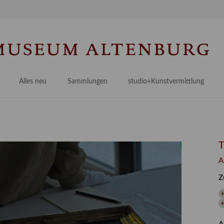
Na
üb
Alles neu
Sammlungen
studio+Kunstvermittlung
 Museum
Planungsstände
Antikensammlungen
studio
Lindenau21PLUS
Frühe italienische Malerei
studioAngebote
Digitalisierung
bellissimo.digital
studioTeam
Provenienzforschung
Malerei 17.–19. Jh.
Angebote für Erwachsene
A
Kulturelle Vermittlung
Deutsche Malerei 20./21. Jh.
Angebote für Kitas
Z
Länderübergreifende kulturtouristische Ziele
 / Praxisprojekt
Grafische Sammlung
Angebote für Schulen
nt
Kunstbibliothek
+
onen
Restaurierung