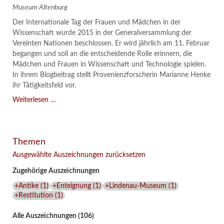
Museum Altenburg
Der Internationale Tag der Frauen und Mädchen in der
Wissenschaft wurde 2015 in der Generalversammlung der
Vereinten Nationen beschlossen. Er wird jährlich am 11. Februar
begangen und soll an die entscheidende Rolle erinnern, die
Mädchen und Frauen in Wissenschaft und Technologie spielen.
In ihrem Blogbeitrag stellt Provenienzforscherin Marianne Henke
ihr Tätigkeitsfeld vor.
Verschenkt,
Weiterlesen …
verkauft,
vergessen?
–
Themen
Kunstdetektivinnen
im
Ausgewählte Auszeichnungen zurücksetzen
Dienste
Zugehörige Auszeichnungen
des
Lindenau-
+Antike
(
1
)
+Enteignung
(
1
)
+Lindenau-Museum
(
1
)
Museums
+Restitution
(
1
)
Alle Auszeichnungen (106)