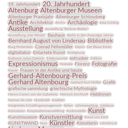
20. Jahrhundert
19. Jahrhundert
Altenburg
Altenburger Museen
Altenburger Praxisjahr
Altenburger Schlossberg
Antike
Archäologie
Architektur
Archiv
Asta Gröting
Ausstellung
Ausstellung "Berliner Blätter"
Bauhaus
Ausstellung „Vier Winde“
Berlin in den Zwanziger Jahren
Bernhard August von Lindenau
Bibliothek
Conrad Felixmüller
Burg Posterstein
Depot
Der Blaue Reiter
digitallabor
Entartete Kunst
Enteignung
estrusker
Erdmann Julius Dietrich
Erlebnisportal
Exlibris
Expressionismus
Fotografie
Florenz
Festrede
Frauen in der Antike und heute
frauen
Gerhard-Altenbourg-Preis
Gerhard Altenbourg
Grafik
Gerhard Kurt Müller
grafische sammlung
griechische Mythologie
Heldinnen
Hanns-Conon von der Gabelentz
Heinrich Kirchhoff
herman de vries
Humboldt
Insekten
Integriertes Schädlingsmanagement
Italien
Jahresempfang
Jubiläum
Kunst
Kolosseum
Kooperationsausstellung
Korkmodelle
Kunstvermittlung
Kunstmuseum
Kunst von Kühl
Künstler
KUNSTWAND
Künstlerin
Kurs
Lehmbruck