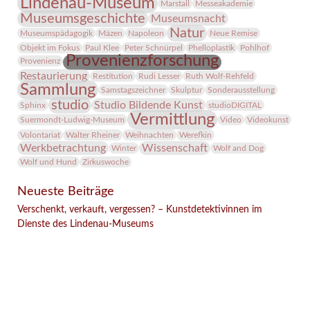
Lindenau-Museum
Marstall
Messeakademie
Museumsgeschichte
Museumsnacht
Natur
Museumspädagogik
Mäzen
Napoleon
Neue Remise
Objekt im Fokus
Paul Klee
Peter Schnürpel
Phelloplastik
Pohlhof
Provenienzforschung
Provenienz
Restaurierung
Restitution
Rudi Lesser
Ruth Wolf-Rehfeld
Sammlung
Samstagszeichner
Skulptur
Sonderausstellung
studio
Studio Bildende Kunst
Sphinx
studioDIGITAL
Vermittlung
Suermondt-Ludwig-Museum
Video
Videokunst
Volontariat
Walter Rheiner
Weihnachten
Werefkin
Werkbetrachtung
Wissenschaft
Winter
Wolf and Dog
Wolf und Hund
Zirkuswoche
Neueste Beiträge
Verschenkt, verkauft, vergessen? – Kunstdetektivinnen im
Dienste des Lindenau-Museums
Facebook
Twitter
E-mail
WhatsApp