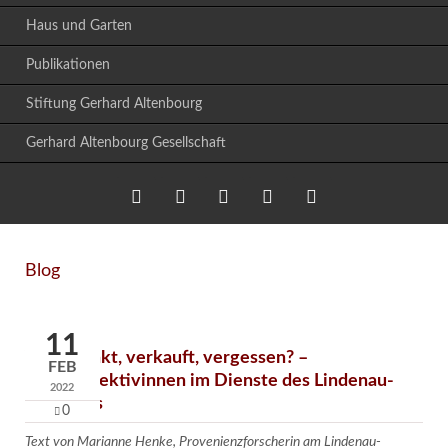
Haus und Garten
Publikationen
Stiftung Gerhard Altenbourg
Gerhard Altenbourg Gesellschaft
Instagram
Facebook
LinkedIn
youtube
Blog
Blog
11
Verschenkt, verkauft, vergessen? –
FEB
Kunstdetektivinnen im Dienste des Lindenau-
2022
Museums
0
Text von Marianne Henke, Provenienzforscherin am Lindenau-