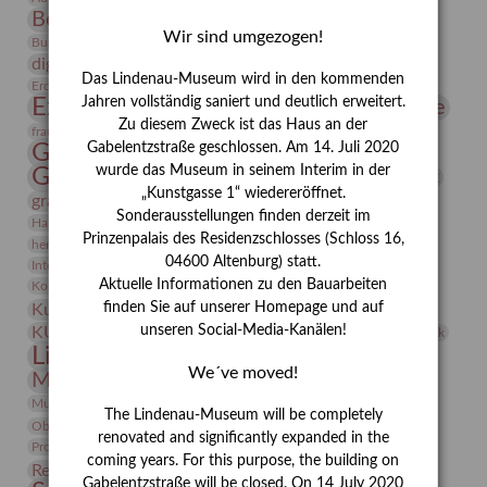
Bernhard August von Lindenau
Bibliothek
Wir sind umgezogen!
Conrad Felixmüller
Burg Posterstein
Depot
Der Blaue Reiter
digitallabor
Entartete Kunst
Enteignung
Das Lindenau-Museum wird in den kommenden
estrusker
Erdmann Julius Dietrich
Erlebnisportal
Exlibris
Expressionismus
Jahren vollständig saniert und deutlich erweitert.
Fotografie
Florenz
Festrede
Zu diesem Zweck ist das Haus an der
Frauen in der Antike und heute
frauen
Gerhard-Altenbourg-Preis
Gabelentzstraße geschlossen. Am 14. Juli 2020
wurde das Museum in seinem Interim in der
Gerhard Altenbourg
Grafik
Gerhard Kurt Müller
„Kunstgasse 1“ wiedereröffnet.
grafische sammlung
griechische Mythologie
Sonderausstellungen finden derzeit im
Heldinnen
Hanns-Conon von der Gabelentz
Heinrich Kirchhoff
Prinzenpalais des Residenzschlosses (Schloss 16,
herman de vries
Humboldt
Insekten
04600 Altenburg) statt.
Integriertes Schädlingsmanagement
Italien
Jahresempfang
Jubiläum
Kunst
Aktuelle Informationen zu den Bauarbeiten
Kolosseum
Kooperationsausstellung
Korkmodelle
Kunstvermittlung
finden Sie auf unserer Homepage und auf
Kunstmuseum
Kunst von Kühl
Künstler
unseren Social-Media-Kanälen!
KUNSTWAND
Künstlerin
Kurs
Lehmbruck
Lindenau-Museum
Marstall
Messeakademie
We´ve moved!
Museumsgeschichte
Museumsnacht
Natur
Museumspädagogik
Mäzen
Napoleon
Neue Remise
The Lindenau-Museum will be completely
Objekt im Fokus
Paul Klee
Peter Schnürpel
Phelloplastik
Pohlhof
renovated and significantly expanded in the
Provenienzforschung
Provenienz
coming years. For this purpose, the building on
Restaurierung
Restitution
Rudi Lesser
Ruth Wolf-Rehfeld
Gabelentzstraße will be closed. On 14 July 2020