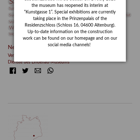
Sammlung
Samstagszeichner
Skulptur
Sonderausstellung
the museum has reopened its interim at
studio
Studio Bildende Kunst
Sphinx
studioDIGITAL
“Kunstgasse 1”. Special exhibitions are currently
Vermittlung
Suermondt-Ludwig-Museum
Video
Videokunst
taking place in the Prinzenpalais of the
Volontariat
Walter Rheiner
Weihnachten
Werefkin
Residenzschloss (Schloss 16, 04600 Altenburg).
Werkbetrachtung
Wissenschaft
Winter
Wolf and Dog
Up-to-date information on the construction
Wolf und Hund
Zirkuswoche
work can be found on our homepage and on our
social media channels!
Neueste Beiträge
Verschenkt, verkauft, vergessen? – Kunstdetektivinnen im
Dienste des Lindenau-Museums
Facebook
Twitter
E-mail
WhatsApp