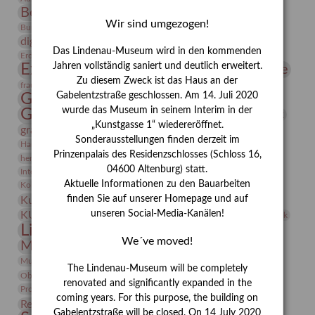
Bernhard August von Lindenau
Bibliothek
Wir sind umgezogen!
Conrad Felixmüller
Burg Posterstein
Depot
Der Blaue Reiter
digitallabor
Entartete Kunst
Enteignung
Das Lindenau-Museum wird in den kommenden
estrusker
Erdmann Julius Dietrich
Erlebnisportal
Exlibris
Expressionismus
Jahren vollständig saniert und deutlich erweitert.
Fotografie
Florenz
Festrede
Zu diesem Zweck ist das Haus an der
Frauen in der Antike und heute
frauen
Gerhard-Altenbourg-Preis
Gabelentzstraße geschlossen. Am 14. Juli 2020
wurde das Museum in seinem Interim in der
Gerhard Altenbourg
Grafik
Gerhard Kurt Müller
„Kunstgasse 1“ wiedereröffnet.
grafische sammlung
griechische Mythologie
Sonderausstellungen finden derzeit im
Heldinnen
Hanns-Conon von der Gabelentz
Heinrich Kirchhoff
Prinzenpalais des Residenzschlosses (Schloss 16,
herman de vries
Humboldt
Insekten
04600 Altenburg) statt.
Integriertes Schädlingsmanagement
Italien
Jahresempfang
Jubiläum
Kunst
Aktuelle Informationen zu den Bauarbeiten
Kolosseum
Kooperationsausstellung
Korkmodelle
Kunstvermittlung
finden Sie auf unserer Homepage und auf
Kunstmuseum
Kunst von Kühl
Künstler
unseren Social-Media-Kanälen!
KUNSTWAND
Künstlerin
Kurs
Lehmbruck
Lindenau-Museum
Marstall
Messeakademie
We´ve moved!
Museumsgeschichte
Museumsnacht
Natur
Museumspädagogik
Mäzen
Napoleon
Neue Remise
The Lindenau-Museum will be completely
Objekt im Fokus
Paul Klee
Peter Schnürpel
Phelloplastik
Pohlhof
renovated and significantly expanded in the
Provenienzforschung
Provenienz
coming years. For this purpose, the building on
Restaurierung
Restitution
Rudi Lesser
Ruth Wolf-Rehfeld
Gabelentzstraße will be closed. On 14 July 2020