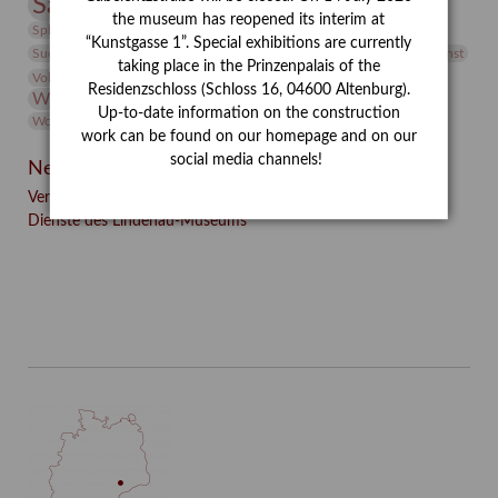
Sammlung
Samstagszeichner
Skulptur
Sonderausstellung
the museum has reopened its interim at
studio
Studio Bildende Kunst
Sphinx
studioDIGITAL
“Kunstgasse 1”. Special exhibitions are currently
Vermittlung
Suermondt-Ludwig-Museum
Video
Videokunst
taking place in the Prinzenpalais of the
Volontariat
Walter Rheiner
Weihnachten
Werefkin
Residenzschloss (Schloss 16, 04600 Altenburg).
Werkbetrachtung
Wissenschaft
Winter
Wolf and Dog
Up-to-date information on the construction
Wolf und Hund
Zirkuswoche
work can be found on our homepage and on our
social media channels!
Neueste Beiträge
Verschenkt, verkauft, vergessen? – Kunstdetektivinnen im
Dienste des Lindenau-Museums
Facebook
Twitter
E-mail
WhatsApp