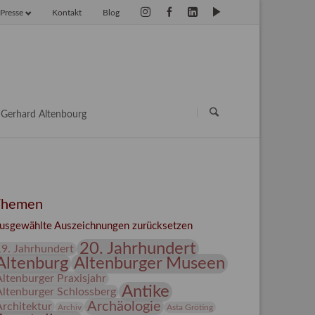
Presse
Kontakt
Blog
vigation
erspringen
Navigation
überspringen
Gerhard Altenbourg
Themen
usgewählte Auszeichnungen zurücksetzen
20. Jahrhundert
19. Jahrhundert
Altenburg
Altenburger Museen
Altenburger Praxisjahr
Antike
Altenburger Schlossberg
Archäologie
Architektur
Archiv
Asta Gröting