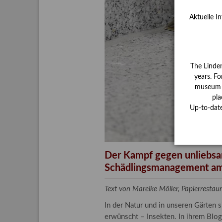
Aktuelle I
The Linde
years. Fo
museum ha
pla
Up-to-dat
Der Kampf gegen unliebsa
Schädlingsmanagement am
Text von Mareike Möller, Papierrest
In der Natur und in unseren Gärten 
erwünscht – Insekten. In ihrem Blog