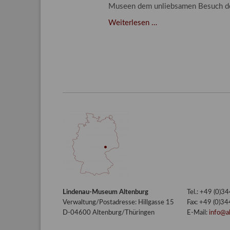
Museen dem unliebsamen Besuch d
Der
Weiterlesen …
Kampf
gegen
unliebsamen
Besuch
–
Integriertes
Schädlingsmanageme
am
Lindenau-
Museum
Altenburg
Lindenau-Museum Altenburg
Tel.: +49 (0)
Verwaltung/Postadresse: Hillgasse 15
Fax: +49 (0)3
D-04600 Altenburg/Thüringen
E-Mail:
info@a