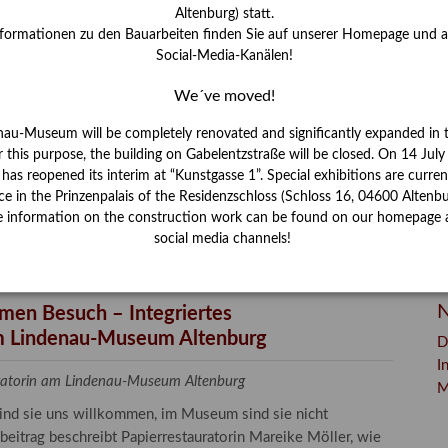
Altenburg) statt.
M
nformationen zu den Bauarbeiten finden Sie auf unserer Homepage und 
Social-Media-Kanälen!
P
We´ve moved!
R
nau-Museum will be completely renovated and significantly expanded in 
r this purpose, the building on Gabelentzstraße will be closed. On 14 Jul
S
s reopened its interim at “Kunstgasse 1”. Special exhibitions are curren
ce in the Prinzenpalais of the Residenzschloss (Schloss 16, 04600 Altenbu
S
e information on the construction work can be found on our homepage 
V
social media channels!
W
W
N
men Besuch – Integriertes
 Lindenau-Museum Altenburg
D
I
auratorin am Lindenau-Museum Altenburg
M
sind sie uns willkommen, im Museum sind sie nicht
beitrag beschreibt Papierrestauratorin Mareike Möller, wie