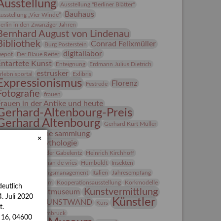
Ausstellung
Ausstellung "Berliner Blätter"
Bauhaus
usstellung „Vier Winde“
erlin in den Zwanziger Jahren
Bernhard August von Lindenau
Bibliothek
Conrad Felixmüller
Burg Posterstein
digitallabor
epot
Der Blaue Reiter
Entartete Kunst
Enteignung
Erdmann Julius Dietrich
estrusker
rlebnisportal
Exlibris
Expressionismus
Florenz
Festrede
Fotografie
frauen
Frauen in der Antike und heute
Gerhard-Altenbourg-Preis
Gerhard Altenbourg
Gerhard Kurt Müller
Grafik
grafische sammlung
×
griechische Mythologie
anns-Conon von der Gabelentz
Heinrich Kirchhoff
Heldinnen
herman de vries
Humboldt
Insekten
ntegriertes Schädlingsmanagement
Italien
Jahresempfang
ubiläum
Kolosseum
Kooperationsausstellung
Korkmodelle
eutlich
Kunst
Kunstvermittlung
Kunstmuseum
. Juli 2020
Künstler
KUNSTWAND
unst von Kühl
Kurs
t.
Künstlerin
Lehmbruck
s 16, 04600