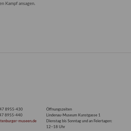
en Kampf ansagen.
nt
3447 8955-430
Öffnungszeiten
447 8955-440
Lindenau-Museum Kunstgasse 1
ltenburger-museen.de
Dienstag bis Sonntag und an Feiertagen:
12–18 Uhr