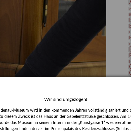
 Publikationen
Forschung
A
skataloge & Editionen
B
erzeichnis
D
ten
r
E
ng
H
Wir sind umgezogen!
I
J
ndenau-Museum wird in den kommenden Jahren vollständig saniert und d
 Zu diesem Zweck ist das Haus an der Gabelentzstraße geschlossen. Am 14
K
urde das Museum in seinem Interim in der „Kunstgasse 1“ wiedereröffne
tellungen finden derzeit im Prinzenpalais des Residenzschlosses (Schlos