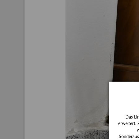
Aktuelle
Bestand
Gesamtv
Grußkar
Kalende
Bestellu
Das Li
erweitert.
w
Sonderauss