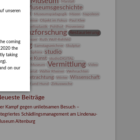
Lindenau-Museum
Marstall
Museumsgeschichte
esseakademie
auf unseren
Museumsnacht
Museumspädagogik
Mäzen
Napoleon
Natur
Neue Remise
Objekt im Fokus
Paul Klee
eter Schnürpel
Phelloplastik
Pohlhof
Provenienz
Provenienzforschung
Restaurierung
estitution
Rudi Lesser
Ruth Wolf-Rehfeld
the coming
Sammlung
Samstagszeichner
Skulptur
y 2020 the
studio
onderausstellung
Sphinx
tly taking
Studio Bildende Kunst
studioDIGITAL
rg).
Vermittlung
uermondt-Ludwig-Museum
Video
and on our
ideokunst
Volontariat
Walter Rheiner
Weihnachten
Werkbetrachtung
Wissenschaft
erefkin
Winter
olf and Dog
Wolf und Hund
Zirkuswoche
eueste Beiträge
er Kampf gegen unliebsamen Besuch –
ntegriertes Schädlingsmanagement am Lindenau-
useum Altenburg
Facebook
Twitter
E-mail
WhatsApp