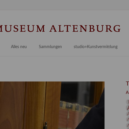
Na
üb
Alles neu
Sammlungen
studio+Kunstvermittlung
 Museum
Planungsstände
Antikensammlungen
studio
Lindenau21PLUS
Frühe italienische Malerei
studioAngebote
Digitalisierung
bellissimo.digital
studioTeam
Provenienzforschung
Malerei 17.–19. Jh.
Angebote für Erwachsene
A
Kulturelle Vermittlung
Deutsche Malerei 20./21. Jh.
Angebote für Kitas
Länderübergreifende kulturtouristische Ziele
 / Praxisprojekt
Grafische Sammlung
Angebote für Schulen
nt
Kunstbibliothek
onen
Restaurierung