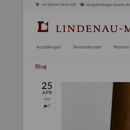
+49 (0)3447 8955-430
info@altenburger-museen.de
SUCHEN
Ausstellungen
Veranstaltungen
Museum
Vorschau
Über das
Blog
Aktuell
Aktuelles
Archiv
Besuch
25
Digitales
APR
Team
2022
Praktikum
0
Engageme
Publikati