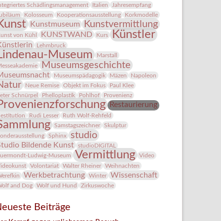
ntegriertes Schädlingsmanagement
Italien
Jahresempfang
ubiläum
Kolosseum
Kooperationsausstellung
Korkmodelle
Kunst
Kunstvermittlung
Kunstmuseum
Künstler
KUNSTWAND
unst von Kühl
Kurs
Künstlerin
Lehmbruck
Lindenau-Museum
Marstall
Museumsgeschichte
esseakademie
Museumsnacht
Museumspädagogik
Mäzen
Napoleon
Natur
Neue Remise
Objekt im Fokus
Paul Klee
eter Schnürpel
Phelloplastik
Pohlhof
Provenienz
Provenienzforschung
Restaurierung
estitution
Rudi Lesser
Ruth Wolf-Rehfeld
Sammlung
Samstagszeichner
Skulptur
studio
onderausstellung
Sphinx
Studio Bildende Kunst
studioDIGITAL
Vermittlung
uermondt-Ludwig-Museum
Video
ideokunst
Volontariat
Walter Rheiner
Weihnachten
Werkbetrachtung
Wissenschaft
erefkin
Winter
olf and Dog
Wolf und Hund
Zirkuswoche
eueste Beiträge