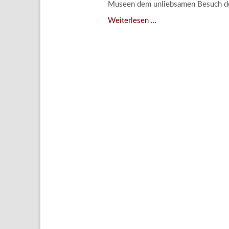
Museen dem unliebsamen Besuch d
Aktuelle
Der
Weiterlesen …
Bestand
Kampf
Gesamtv
gegen
unliebsamen
Grußkar
Besuch
Kalende
–
Bestellu
Integriertes
Schädlingsmanageme
am
Lindenau-
Museum
Altenburg