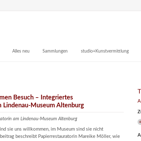
e
Na
üb
Alles neu
Sammlungen
studio+Kunstvermittlung
 Museum
Planungsstände
Antikensammlungen
studio
Lindenau21PLUS
Frühe italienische Malerei
studioAngebote
Digitalisierung
bellissimo.digital
studioTeam
Provenienzforschung
Malerei 17.–19. Jh.
Angebote für Erwachsene
men Besuch – Integriertes
A
Kulturelle Vermittlung
 Lindenau-Museum Altenburg
Deutsche Malerei 20./21. Jh.
Angebote für Kitas
Z
Länderübergreifende kulturtouristische Ziele
 / Praxisprojekt
Grafische Sammlung
Angebote für Schulen
auratorin am Lindenau-Museum Altenburg
+
nt
Kunstbibliothek
sind sie uns willkommen, im Museum sind sie nicht
A
onen
Restaurierung
beitrag beschreibt Papierrestauratorin Mareike Möller, wie