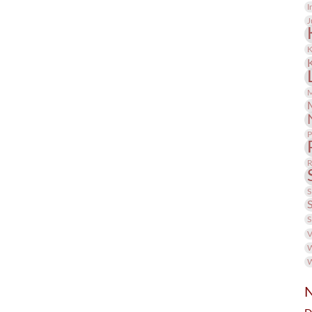
I
J
K
M
P
R
S
S
V
W
W
N