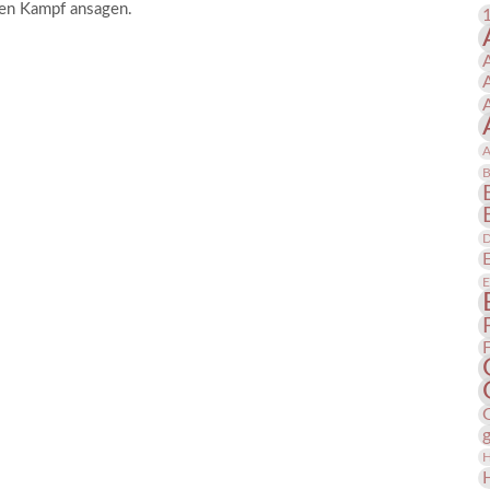
en Kampf ansagen.
 Publikationen
Forschung
skataloge & Editionen
erzeichnis
ten
A
r
B
ng
nt
D
E
H