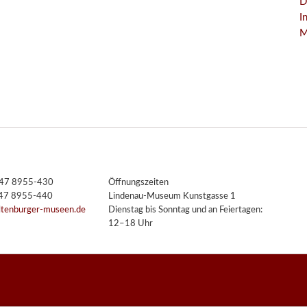
D
I
M
3447 8955-430
Öffnungszeiten
447 8955-440
Lindenau-Museum Kunstgasse 1
ltenburger-museen.de
Dienstag bis Sonntag und an Feiertagen:
12–18 Uhr