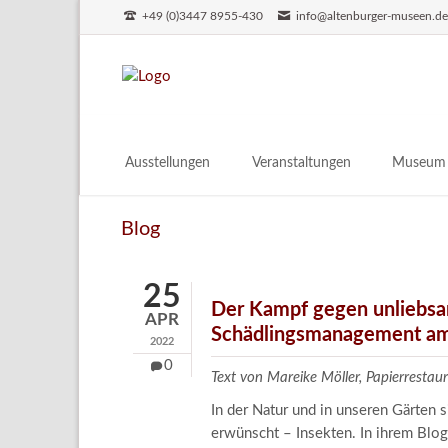
+49 (0)3447 8955-430
info@altenburger-museen.d
SUCHEN
Ausstellungen
Veranstaltungen
Museum
Vorschau
Über das
Blog
Aktuell
Aktuelles
Archiv
Besuch
25
Digitales
Der Kampf gegen unliebsa
APR
Schädlingsmanagement am
Team
2022
Praktikum
0
Text von Mareike Möller, Papierrest
Engageme
In der Natur und in unseren Gärten 
Publikati
erwünscht – Insekten. In ihrem Blog