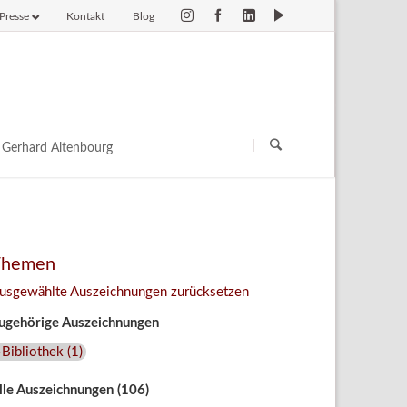
Presse
Kontakt
Blog
vigation
erspringen
Navigation
überspringen
Gerhard Altenbourg
Themen
usgewählte Auszeichnungen zurücksetzen
ugehörige Auszeichnungen
Bibliothek
(
1
)
lle Auszeichnungen (106)