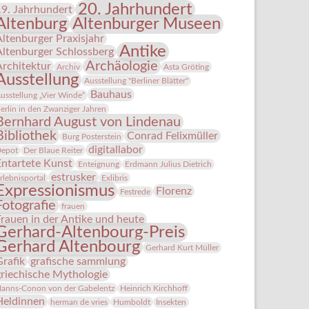
20. Jahrhundert
19. Jahrhundert
Altenburg
Altenburger Museen
Altenburger Praxisjahr
Antike
Altenburger Schlossberg
Archäologie
Architektur
Archiv
Asta Gröting
Ausstellung
Ausstellung "Berliner Blätter"
Bauhaus
usstellung „Vier Winde“
erlin in den Zwanziger Jahren
Bernhard August von Lindenau
Bibliothek
Conrad Felixmüller
Burg Posterstein
digitallabor
epot
Der Blaue Reiter
Entartete Kunst
Enteignung
Erdmann Julius Dietrich
estrusker
rlebnisportal
Exlibris
Expressionismus
Florenz
Festrede
Fotografie
frauen
Frauen in der Antike und heute
Gerhard-Altenbourg-Preis
Gerhard Altenbourg
Gerhard Kurt Müller
Grafik
grafische sammlung
griechische Mythologie
anns-Conon von der Gabelentz
Heinrich Kirchhoff
Heldinnen
herman de vries
Humboldt
Insekten