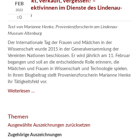
Verschenkt, verkauft, vergessen? –
FEB
Kunstdetektivinnen im Dienste des Lindenau-
2022
Museums
0
Text von Marianne Henke, Provenienzforscherin am Lindenau-
Museum Altenburg
Der Internationale Tag der Frauen und Mädchen in der
Wissenschaft wurde 2015 in der Generalversammlung der
Vereinten Nationen beschlossen. Er wird jährlich am 11. Februar
begangen und soll an die entscheidende Rolle erinnern, die
Mädchen und Frauen in Wissenschaft und Technologie spielen.
In ihrem Blogbeitrag stellt Provenienzforscherin Marianne Henke
ihr Tätigkeitsfeld vor.
Verschenkt,
Weiterlesen …
verkauft,
vergessen?
–
Themen
Kunstdetektivinnen
im
Ausgewählte Auszeichnungen zurücksetzen
Dienste
Zugehörige Auszeichnungen
des