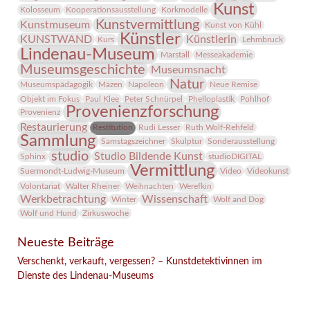
Kunst
Kolosseum
Kooperationsausstellung
Korkmodelle
Kunstvermittlung
Kunstmuseum
Kunst von Kühl
Künstler
KUNSTWAND
Künstlerin
Kurs
Lehmbruck
Lindenau-Museum
Marstall
Messeakademie
Museumsgeschichte
Museumsnacht
Natur
Museumspädagogik
Mäzen
Napoleon
Neue Remise
Objekt im Fokus
Paul Klee
Peter Schnürpel
Phelloplastik
Pohlhof
Provenienzforschung
Provenienz
Restaurierung
Restitution
Rudi Lesser
Ruth Wolf-Rehfeld
Sammlung
Samstagszeichner
Skulptur
Sonderausstellung
studio
Studio Bildende Kunst
Sphinx
studioDIGITAL
Vermittlung
Suermondt-Ludwig-Museum
Video
Videokunst
Volontariat
Walter Rheiner
Weihnachten
Werefkin
Werkbetrachtung
Wissenschaft
Winter
Wolf and Dog
Wolf und Hund
Zirkuswoche
Neueste Beiträge
Verschenkt, verkauft, vergessen? – Kunstdetektivinnen im
Dienste des Lindenau-Museums
Facebook
Twitter
E-mail
WhatsApp