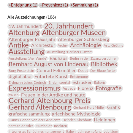
Lindenau-
+Enteignung
(
1
)
+Provenienz
(
1
)
+Sammlung
(
1
)
Museums
Alle Auszeichnungen (106)
20. Jahrhundert
19. Jahrhundert
Altenburg
Altenburger Museen
Altenburger Praxisjahr
Altenburger Schlossberg
Antike
Archäologie
Architektur
Archiv
Asta Gröting
Ausstellung
Ausstellung "Berliner Blätter"
Bauhaus
Ausstellung „Vier Winde“
Berlin in den Zwanziger Jahren
Bernhard August von Lindenau
Bibliothek
Conrad Felixmüller
Burg Posterstein
Depot
Der Blaue Reiter
digitallabor
Entartete Kunst
Enteignung
estrusker
Erdmann Julius Dietrich
Erlebnisportal
Exlibris
Expressionismus
Fotografie
Florenz
Festrede
Frauen in der Antike und heute
frauen
Gerhard-Altenbourg-Preis
Gerhard Altenbourg
Grafik
Gerhard Kurt Müller
grafische sammlung
griechische Mythologie
Heldinnen
Hanns-Conon von der Gabelentz
Heinrich Kirchhoff
herman de vries
Humboldt
Insekten
Integriertes Schädlingsmanagement
Italien
Jahresempfang
Jubiläum