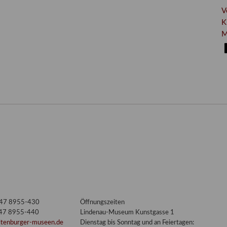
V
K
M
3447 8955-430
Öffnungszeiten
447 8955-440
Lindenau-Museum Kunstgasse 1
ltenburger-museen.de
Dienstag bis Sonntag und an Feiertagen: