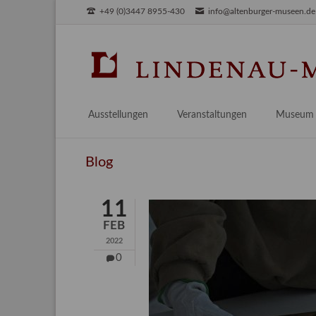
+49 (0)3447 8955-430
info@altenburger-museen.de
SUCHEN
Ausstellungen
Veranstaltungen
Museum
Vorschau
Über das
Blog
Aktuell
Aktuelles
Archiv
Besuch
11
Digitales
FEB
Team
2022
Praktikum
0
Engageme
Publikati