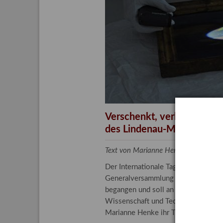
Aktuelle
Bestand
Gesamtv
Grußkar
Kalende
Bestellu
Verschenkt, verkauft, ver
des Lindenau-Museums
Text von Marianne Henke, Provenien
Der Internationale Tag der Frauen 
Generalversammlung der Vereinten N
begangen und soll an die entscheide
Wissenschaft und Technologie spiele
Marianne Henke ihr Tätigkeitsfeld v