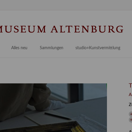
Na
üb
Alles neu
Sammlungen
studio+Kunstvermittlung
 Museum
Planungsstände
Antikensammlungen
studio
Lindenau21PLUS
Frühe italienische Malerei
studioAngebote
Digitalisierung
bellissimo.digital
studioTeam
Provenienzforschung
Malerei 17.–19. Jh.
Angebote für Erwachsene
A
Kulturelle Vermittlung
Deutsche Malerei 20./21. Jh.
Angebote für Kitas
Z
Länderübergreifende kulturtouristische Ziele
 / Praxisprojekt
Grafische Sammlung
Angebote für Schulen
nt
Kunstbibliothek
onen
Restaurierung