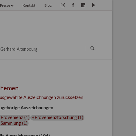
Presse
Kontakt
Blog
vigation
erspringen
Navigation
überspringen
Gerhard Altenbourg
Themen
usgewählte Auszeichnungen zurücksetzen
ugehörige Auszeichnungen
+Provenienz
(
1
)
+Provenienzforschung
(
1
)
+Sammlung
(
1
)