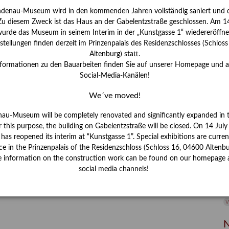
ndenau-Museum wird in den kommenden Jahren vollständig saniert und d
I
 Zu diesem Zweck ist das Haus an der Gabelentzstraße geschlossen. Am 14
J
urde das Museum in seinem Interim in der „Kunstgasse 1“ wiedereröffne
tellungen finden derzeit im Prinzenpalais des Residenzschlosses (Schlos
K
Altenburg) statt.
nformationen zu den Bauarbeiten finden Sie auf unserer Homepage und 
Social-Media-Kanälen!
M
We´ve moved!
P
nau-Museum will be completely renovated and significantly expanded in 
r this purpose, the building on Gabelentzstraße will be closed. On 14 Jul
R
s reopened its interim at “Kunstgasse 1”. Special exhibitions are curren
ce in the Prinzenpalais of the Residenzschloss (Schloss 16, 04600 Altenbu
S
e information on the construction work can be found on our homepage 
social media channels!
S
V
W
W
N