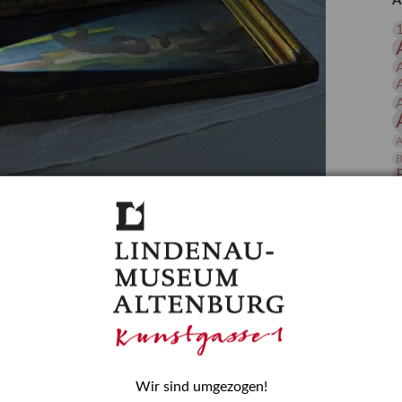
A
 Publikationen
Forschung
skataloge & Editionen
erzeichnis
ten
r
A
ng
B
gessen? – Kunstdetektivinnen im Dienste
D
E
zforscherin am Lindenau-Museum Altenburg
und Mädchen in der Wissenschaft wurde 2015 in der
ationen beschlossen. Er wird jährlich am 11. Februar
nde Rolle erinnern, die Mädchen und Frauen in
n. In ihrem Blogbeitrag stellt Provenienzforscherin
or.
Wir sind umgezogen!
H