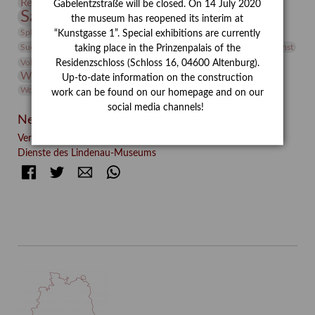
Restaurierung
Restitution
Rudi Lesser
Ruth Wolf-Rehfeld
Gabelentzstraße will be closed. On 14 July 2020
Sammlung
Samstagszeichner
Skulptur
Sonderausstellung
the museum has reopened its interim at
studio
Studio Bildende Kunst
Sphinx
studioDIGITAL
“Kunstgasse 1”. Special exhibitions are currently
Vermittlung
Suermondt-Ludwig-Museum
Video
Videokunst
taking place in the Prinzenpalais of the
Volontariat
Walter Rheiner
Weihnachten
Werefkin
Residenzschloss (Schloss 16, 04600 Altenburg).
Werkbetrachtung
Wissenschaft
Winter
Wolf and Dog
Up-to-date information on the construction
Wolf und Hund
Zirkuswoche
work can be found on our homepage and on our
social media channels!
Neueste Beiträge
Verschenkt, verkauft, vergessen? – Kunstdetektivinnen im
Dienste des Lindenau-Museums
Facebook
Twitter
E-mail
WhatsApp