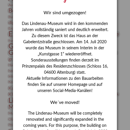
Bauhaus
Ausstellung „Vier Winde“
Berlin in den Zwanziger Jahren
Bernhard August von Lindenau
Bibliothek
Wir sind umgezogen!
Conrad Felixmüller
Burg Posterstein
Depot
Der Blaue Reiter
digitallabor
Entartete Kunst
Enteignung
Das Lindenau-Museum wird in den kommenden
estrusker
Erdmann Julius Dietrich
Erlebnisportal
Exlibris
Jahren vollständig saniert und deutlich erweitert.
Expressionismus
Fotografie
Florenz
Festrede
Zu diesem Zweck ist das Haus an der
Frauen in der Antike und heute
frauen
Gabelentzstraße geschlossen. Am 14. Juli 2020
Gerhard-Altenbourg-Preis
wurde das Museum in seinem Interim in der
Gerhard Altenbourg
Grafik
Gerhard Kurt Müller
„Kunstgasse 1“ wiedereröffnet.
grafische sammlung
griechische Mythologie
Sonderausstellungen finden derzeit im
Heldinnen
Hanns-Conon von der Gabelentz
Heinrich Kirchhoff
Prinzenpalais des Residenzschlosses (Schloss 16,
herman de vries
Humboldt
Insekten
04600 Altenburg) statt.
Integriertes Schädlingsmanagement
Italien
Jahresempfang
Jubiläum
Aktuelle Informationen zu den Bauarbeiten
Kunst
Kolosseum
Kooperationsausstellung
Korkmodelle
finden Sie auf unserer Homepage und auf
Kunstvermittlung
Kunstmuseum
Kunst von Kühl
unseren Social-Media-Kanälen!
Künstler
KUNSTWAND
Künstlerin
Kurs
Lehmbruck
Lindenau-Museum
Marstall
Messeakademie
We´ve moved!
Museumsgeschichte
Museumsnacht
Natur
Museumspädagogik
Mäzen
Napoleon
Neue Remise
The Lindenau-Museum will be completely
Objekt im Fokus
Paul Klee
Peter Schnürpel
Phelloplastik
Pohlhof
renovated and significantly expanded in the
Provenienzforschung
Provenienz
coming years. For this purpose, the building on