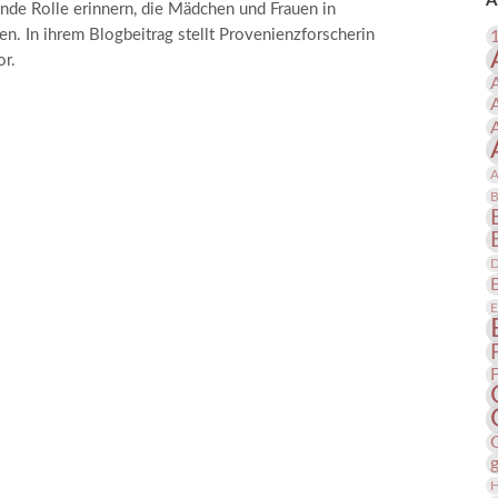
A
nde Rolle erinnern, die Mädchen und Frauen in
 Publikationen
Forschung
n. In ihrem Blogbeitrag stellt Provenienzforscherin
skataloge & Editionen
or.
erzeichnis
ten
r
A
ng
B
D
E
H