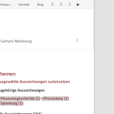
Presse
Kontakt
Blog
avigation
berspringen
Navigation
überspringen
Gerhard Altenbourg
Themen
usgewählte Auszeichnungen zurücksetzen
ugehörige Auszeichnungen
+Museumsgeschichte
(
1
)
+Provenienz
(
1
)
+Sammlung
(
1
)