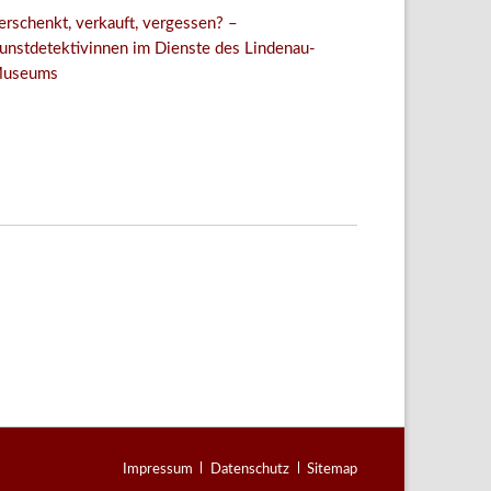
erschenkt, verkauft, vergessen? –
unstdetektivinnen im Dienste des Lindenau-
useums
Facebook
Twitter
E-mail
WhatsApp
Navigation
Impressum
Datenschutz
Sitemap
überspringen