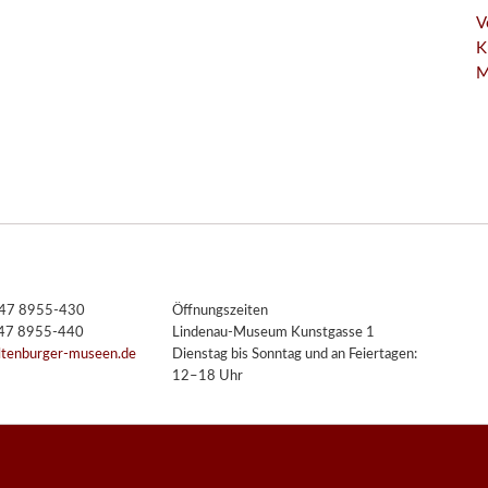
V
K
M
3447 8955-430
Öffnungszeiten
447 8955-440
Lindenau-Museum Kunstgasse 1
ltenburger-museen.de
Dienstag bis Sonntag und an Feiertagen:
12–18 Uhr