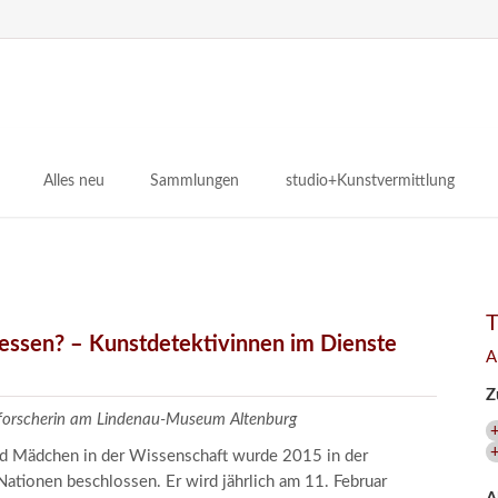
N
ü
Alles neu
Sammlungen
studio+Kunstvermittlung
 Museum
Planungsstände
Antikensammlungen
studio
Lindenau21PLUS
Frühe italienische Malerei
studioAngebote
Digitalisierung
bellissimo.digital
studioTeam
Provenienzforschung
Malerei 17.–19. Jh.
Angebote für Erwachsene
gessen? – Kunstdetektivinnen im Dienste
A
Kulturelle Vermittlung
Deutsche Malerei 20./21. Jh.
Angebote für Kitas
Z
Länderübergreifende kulturtouristische Ziele
 / Praxisprojekt
Grafische Sammlung
Angebote für Schulen
zforscherin am Lindenau-Museum Altenburg
nt
Kunstbibliothek
und Mädchen in der Wissenschaft wurde 2015 in der
onen
Restaurierung
ationen beschlossen. Er wird jährlich am 11. Februar