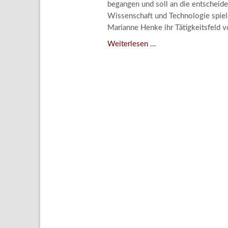
begangen und soll an die entscheide
Aktuelle
Wissenschaft und Technologie spiele
Bestand
Marianne Henke ihr Tätigkeitsfeld v
Gesamtv
Verschenkt,
Weiterlesen …
verkauft,
Grußkar
vergessen?
Kalende
–
Bestellu
Kunstdetektivinnen
im
Dienste
des
Lindenau-
Museums