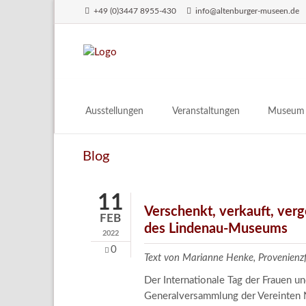
+49 (0)3447 8955-430
info@altenburger-museen.de
SUCHEN
Ausstellungen
Veranstaltungen
Museum
Vorschau
Über das
Blog
Aktuell
Aktuelles
Archiv
Besuch
11
Digitales
Verschenkt, verkauft, ver
FEB
des Lindenau-Museums
Team
2022
Praktikum
0
Text von Marianne Henke, Provenien
Engageme
Der Internationale Tag der Frauen 
Publikati
Generalversammlung der Vereinten N