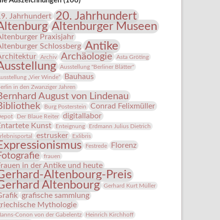
lle Auszeichnungen (106)
20. Jahrhundert
19. Jahrhundert
Altenburg
Altenburger Museen
Altenburger Praxisjahr
Antike
Altenburger Schlossberg
Archäologie
Architektur
Archiv
Asta Gröting
Ausstellung
Ausstellung "Berliner Blätter"
Bauhaus
usstellung „Vier Winde“
erlin in den Zwanziger Jahren
Bernhard August von Lindenau
Bibliothek
Conrad Felixmüller
Burg Posterstein
digitallabor
epot
Der Blaue Reiter
Entartete Kunst
Enteignung
Erdmann Julius Dietrich
estrusker
rlebnisportal
Exlibris
Expressionismus
Florenz
Festrede
Fotografie
frauen
Frauen in der Antike und heute
Gerhard-Altenbourg-Preis
Gerhard Altenbourg
Gerhard Kurt Müller
Grafik
grafische sammlung
griechische Mythologie
anns-Conon von der Gabelentz
Heinrich Kirchhoff