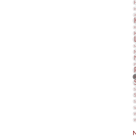
I
J
K
M
P
R
S
S
V
W
W
N