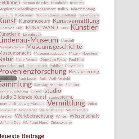
Heldinnen
herman de vries
Humboldt
Insekten
ntegriertes Schädlingsmanagement
Italien
Jahresempfang
ubiläum
Kolosseum
Kooperationsausstellung
Korkmodelle
Kunst
Kunstvermittlung
Kunstmuseum
Künstler
KUNSTWAND
unst von Kühl
Kurs
Künstlerin
Lehmbruck
Lindenau-Museum
Marstall
Museumsgeschichte
esseakademie
Museumsnacht
Museumspädagogik
Mäzen
Napoleon
Natur
Neue Remise
Objekt im Fokus
Paul Klee
eter Schnürpel
Phelloplastik
Pohlhof
Provenienz
Provenienzforschung
Restaurierung
estitution
Rudi Lesser
Ruth Wolf-Rehfeld
Sammlung
Samstagszeichner
Skulptur
studio
onderausstellung
Sphinx
Studio Bildende Kunst
studioDIGITAL
Vermittlung
uermondt-Ludwig-Museum
Video
ideokunst
Volontariat
Walter Rheiner
Weihnachten
Werkbetrachtung
Wissenschaft
erefkin
Winter
olf and Dog
Wolf und Hund
Zirkuswoche
eueste Beiträge